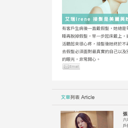
艾瑞Irene 接髮是美麗
化身
有客戶生病後一直戴假髮，她總是
睡再脫掉假髮，早一步起床戴上，
活聽起來很心疼，接髮後她終於不
去假髮必須面對最真實的自己以及
的眼光，非常開心。
張
六
戶