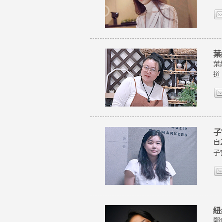
葉
葉
道
子
自
子
紐
鄭