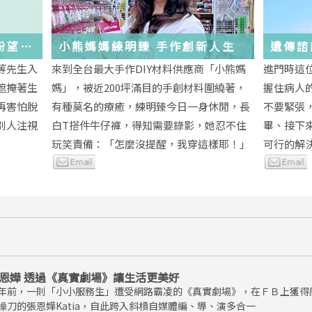
與盼望的
小熊媽媽練明臻 手作創新人生
遺傳諮
未來
等先生入
來到全台最大手作DIY材料供應商「小熊媽
進門時這
遮掩著生
媽」，被近200坪滿目的手創材料圍繞著，
握住病人
再害怕脫
有種莫名的療癒，練明臻今日一身休閒，長
不要緊張
別人注視
白T搭件牛仔褲，得知需要錄影，她忍不住
畢、接下
玩笑責備：「怎麼沒提醒，我穿這樣耶！」
可行的解
恩嬅 透過《真實劇場》讓生活更美好
年前，一則「小小服務生」遭受網路霸凌的《真實劇場》，在ＦＢ上獲得
操刀的張恩嬅Katia，自此跨入斜槓自媒體編、導、演多合一