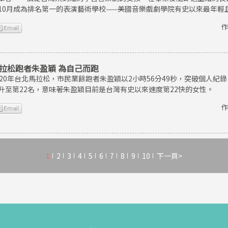
10月成為排名第一的表演藝術學校——美國音樂戲劇學院有史以來最年輕
作
拉松跑者朱盈穎 為自己而跑
020年台北馬拉松，市民業餘跑者朱盈穎以2小時56分49秒，突破個人
升至第22名，意味著朱盈穎目前是台灣有史以來速度第22快的女性。
作
1
2
3
4
5
6
7
8
9
10
下一頁>