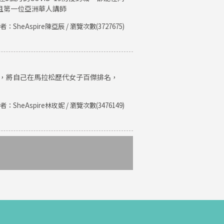
且第一位亞洲華人講師
者：SheAspire陳亞辰 / 瀏覽次數(3727675)
紀錄，將自己在馬拉松歷代女子百傑排名，
者：SheAspire林玫妮 / 瀏覽次數(3476149)