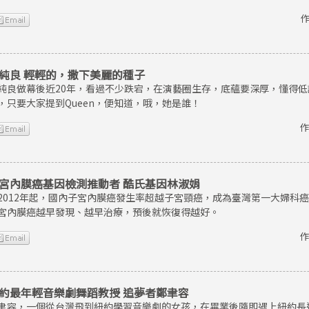
作
純良 輕輕的，撒下美麗的種子
純良做幕後近20年，看過不少跌宕，在演藝圈生存，底蘊要深厚，懂得
，只要大家提到Queen，便知道，哦，她是誰！
作
宮內膜癌基因檢測推動者 酷氏基因林淑娟
2012年起，國內子宮內膜癌發生率超越子宮頸癌，成為臺灣第一大婦科
宮內膜癌越早發現、越早治療，預後就恢復得越好。
作
約最年輕音樂劇舞蹈教授 追夢者鄭聿容
聿容，一個從台灣飛到紐約學習音樂劇的女孩，在畢業後隨即遇上紐約長達8