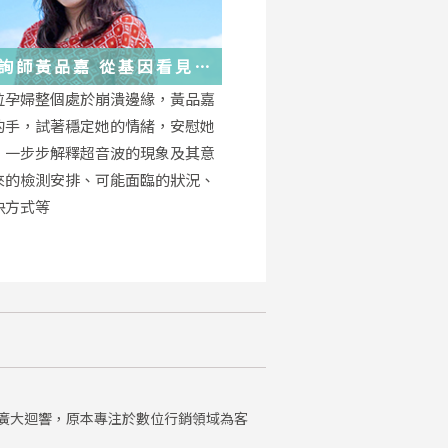
詢師黃品嘉 從基因看見
位孕婦整個處於崩潰邊緣，黃品嘉
的手，試著穩定她的情緒，安慰她
，一步步解釋超音波的現象及其意
來的檢測安排、可能面臨的狀況、
決方式等
廣大迴響，原本專注於數位行銷領域為客