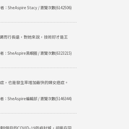
者：SheAspire Stacy / 瀏覽次數(6142506)
低調而行長遠，對她來說，技術好才是王
者：SheAspire黑眼圈 / 瀏覽次數(6323215)
癌症，也是發生率增加最快的婦女癌症。
者：SheAspire編輯部 / 瀏覽次數(5146344)
個月的COVID-19防疫封城，卻能在同