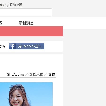
後台
投稿推薦
區
最新消息
密碼
SheAspire
／
女性人物
／
專訪