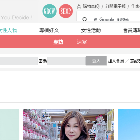
購物車(
0
)
訂閱電子報
作家
女性人物
專欄好文
女性活動
會員專
專訪
速寫
密碼
登入
加入會員
／
忘記