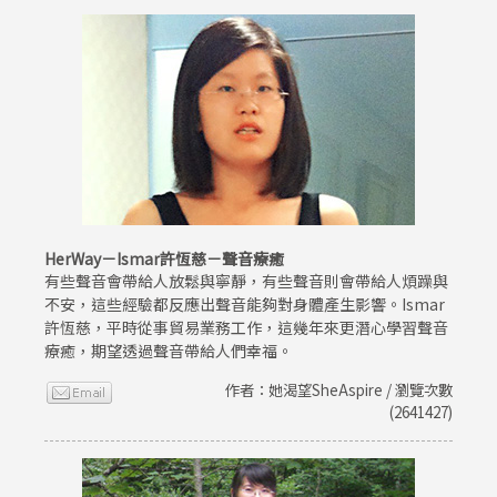
HerWay－Ismar許恆慈－聲音療癒
有些聲音會帶給人放鬆與寧靜，有些聲音則會帶給人煩躁與
不安，這些經驗都反應出聲音能夠對身體產生影響。Ismar
許恆慈，平時從事貿易業務工作，這幾年來更潛心學習聲音
療癒，期望透過聲音帶給人們幸福。
作者：她渴望SheAspire / 瀏覽次數
(2641427)