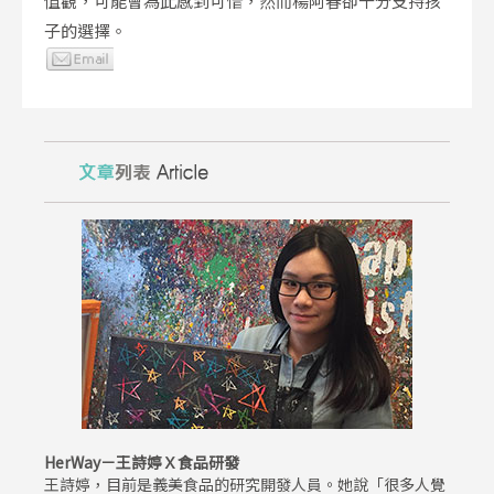
值觀，可能會為此感到可惜，然而楊阿春卻十分支持孩
子的選擇。
HerWay－王詩婷Ｘ食品研發
王詩婷，目前是義美食品的研究開發人員。她說「很多人覺