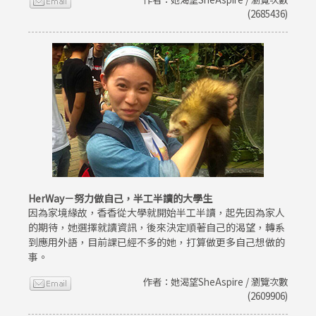
(2685436)
HerWay－努力做自己，半工半讀的大學生
因為家境緣故，香香從大學就開始半工半讀，起先因為家人
的期待，她選擇就讀資訊，後來決定順著自己的渴望，轉系
到應用外語，目前課已經不多的她，打算做更多自己想做的
事。
作者：她渴望SheAspire / 瀏覽次數
(2609906)