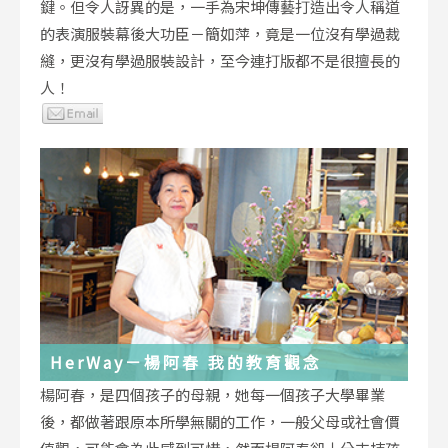
鍵。但令人訝異的是，一手為宋坤傳藝打造出令人稱道
的表演服裝幕後大功臣－簡如萍，竟是一位沒有學過裁
縫，更沒有學過服裝設計，至今連打版都不是很擅長的
人！
HerWay－楊阿春 我的教育觀念
楊阿春，是四個孩子的母親，她每一個孩子大學畢業
後，都做著跟原本所學無關的工作，一般父母或社會價