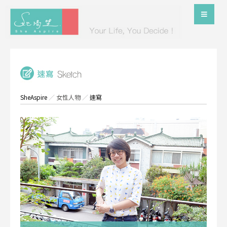
SheAspire
／
女性人物
／
速寫