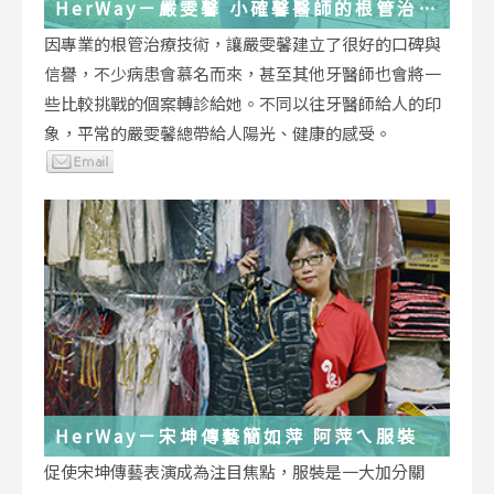
HerWay－嚴雯馨 小確馨醫師的根管治療
小確幸
因專業的根管治療技術，讓嚴雯馨建立了很好的口碑與
信譽，不少病患會慕名而來，甚至其他牙醫師也會將一
些比較挑戰的個案轉診給她。不同以往牙醫師給人的印
象，平常的嚴雯馨總帶給人陽光、健康的感受。
HerWay－宋坤傳藝簡如萍 阿萍ㄟ服裝
促使宋坤傳藝表演成為注目焦點，服裝是一大加分關