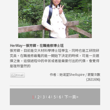
HerWay－張芳卿，在職進修博士班
張芳卿，目前是交大材料學博士班學生，同時也是工研院研
究員。在職進修最難的是一開始下決定的時候，可是一旦選
擇之後，這個過程中的辛苦或者是需要付出的代價，會覺得
是理所當然的
作者：她渴望SheAspire / 瀏覽次數
(2631696)
1
2
3
4
5
6
下一頁>