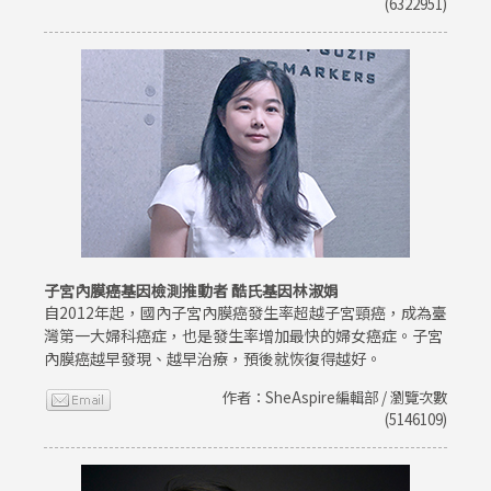
(6322951)
子宮內膜癌基因檢測推動者 酷氏基因林淑娟
自2012年起，國內子宮內膜癌發生率超越子宮頸癌，成為臺
灣第一大婦科癌症，也是發生率增加最快的婦女癌症。子宮
內膜癌越早發現、越早治療，預後就恢復得越好。
作者：SheAspire編輯部 / 瀏覽次數
(5146109)