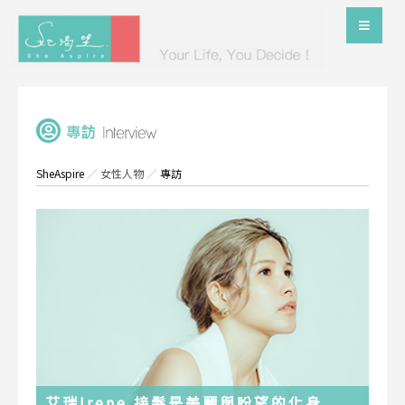
SheAspire
／
女性人物
／
專訪
艾瑞Irene 接髮是美麗與盼望的化身