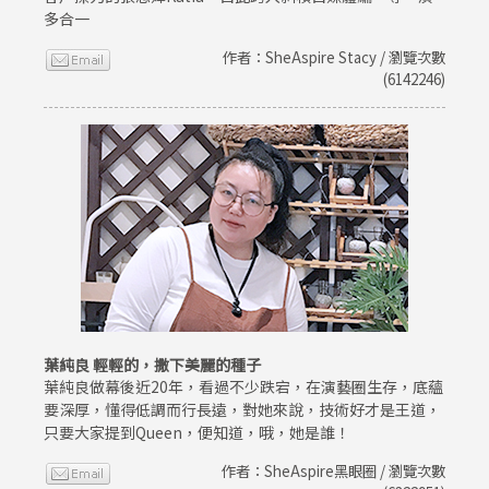
多合一
作者：SheAspire Stacy / 瀏覽次數
(6142246)
葉純良 輕輕的，撒下美麗的種子
葉純良做幕後近20年，看過不少跌宕，在演藝圈生存，底蘊
要深厚，懂得低調而行長遠，對她來說，技術好才是王道，
只要大家提到Queen，便知道，哦，她是誰！
作者：SheAspire黑眼圈 / 瀏覽次數