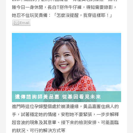
臻今日一身休閒，長白T搭件牛仔褲，得知需要錄影，
她忍不住玩笑責備：「怎麼沒提醒，我穿這樣耶！」
遺傳諮詢師黃品嘉 從基因看見未來
進門時這位孕婦整個處於崩潰邊緣，黃品嘉握住病人的
手，試著穩定她的情緒，安慰她不要緊張，一步步解釋
超音波的現象及其意畢、接下來的檢測安排、可能面臨
的狀況、可行的解決方式等