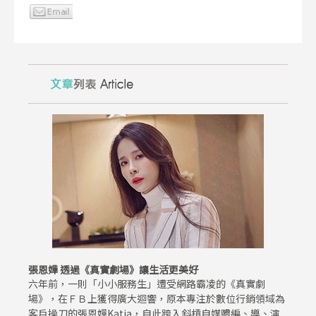
張恩嬅 透過《真實劇場》讓生活更美好
六年前，一則「小小服務生」遭受網路霸凌的《真實劇
場》，在ＦＢ上獲得廣大迴響，原本專注於數位行銷領域為
客戶操刀的張恩嬅Katia，自此跨入斜槓自媒體編、導、演