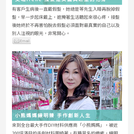
有客戶生病後一直戴假髮，她總是等先生入睡再脫掉假
髮，早一步起床戴上，遮掩著生活聽起來很心疼，接髮
後她終於不再害怕脫去假髮必須面對最真實的自己以及
別人注視的眼光，非常開心。
小熊媽媽練明臻 手作創新人生
來到全台最大手作DIY材料供應商「小熊媽媽」，被近
200坪滿目的手創材料圍繞著，有種莫名的療癒，練明