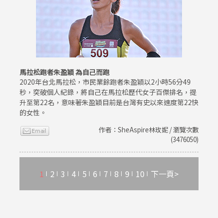
馬拉松跑者朱盈穎 為自己而跑
2020年台北馬拉松，市民業餘跑者朱盈穎以2小時56分49
秒，突破個人紀錄，將自己在馬拉松歷代女子百傑排名，提
升至第22名，意味著朱盈穎目前是台灣有史以來速度第22快
的女性。
作者：SheAspire林玫妮 / 瀏覽次數
(3476050)
1
2
3
4
5
6
7
8
9
10
下一頁>