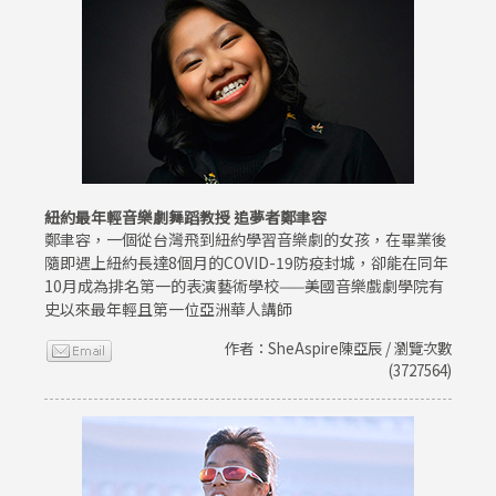
紐約最年輕音樂劇舞蹈教授 追夢者鄭聿容
鄭聿容，一個從台灣飛到紐約學習音樂劇的女孩，在畢業後
隨即遇上紐約長達8個月的COVID-19防疫封城，卻能在同年
10月成為排名第一的表演藝術學校——美國音樂戲劇學院有
史以來最年輕且第一位亞洲華人講師
作者：SheAspire陳亞辰 / 瀏覽次數
(3727564)