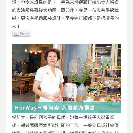
鍵。但令人訝異的是，一手為宋坤傳藝打造出令人稱道
的表演服裝幕後大功臣－簡如萍，竟是一位沒有學過裁
縫，更沒有學過服裝設計，至今連打版都不是很擅長的
人！
HerWay－楊阿春 我的教育觀念
楊阿春，是四個孩子的母親，她每一個孩子大學畢業
後，都做著跟原本所學無關的工作，一般父母或社會價