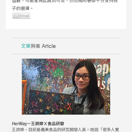
值觀，可能會為此感到可惜，然而楊阿春卻十分支持孩
子的選擇。
HerWay－王詩婷Ｘ食品研發
王詩婷，目前是義美食品的研究開發人員。她說「很多人覺