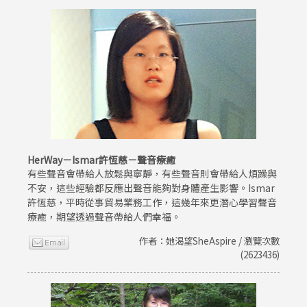
HerWay－Ismar許恆慈－聲音療癒
有些聲音會帶給人放鬆與寧靜，有些聲音則會帶給人煩躁與
不安，這些經驗都反應出聲音能夠對身體產生影響。Ismar
許恆慈，平時從事貿易業務工作，這幾年來更潛心學習聲音
療癒，期望透過聲音帶給人們幸福。
作者：她渴望SheAspire / 瀏覽次數
(2623436)