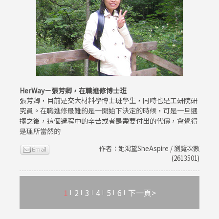
HerWay－張芳卿，在職進修博士班
張芳卿，目前是交大材料學博士班學生，同時也是工研院研
究員。在職進修最難的是一開始下決定的時候，可是一旦選
擇之後，這個過程中的辛苦或者是需要付出的代價，會覺得
是理所當然的
作者：她渴望SheAspire / 瀏覽次數
(2613501)
1
2
3
4
5
6
下一頁>