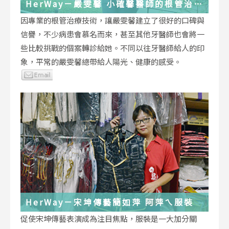
HerWay－嚴雯馨 小確馨醫師的根管治療
小確幸
因專業的根管治療技術，讓嚴雯馨建立了很好的口碑與
信譽，不少病患會慕名而來，甚至其他牙醫師也會將一
些比較挑戰的個案轉診給她。不同以往牙醫師給人的印
象，平常的嚴雯馨總帶給人陽光、健康的感受。
HerWay－宋坤傳藝簡如萍 阿萍ㄟ服裝
促使宋坤傳藝表演成為注目焦點，服裝是一大加分關