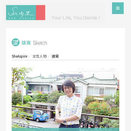
SheAspire
／
女性人物
／
速寫