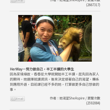
(2667317)
HerWay－努力做自己，半工半讀的大學生
因為家境緣故，香香從大學就開始半工半讀，起先因為家人
的期待，她選擇就讀資訊，後來決定順著自己的渴望，轉系
到應用外語，目前課已經不多的她，打算做更多自己想做的
事。
作者：她渴望SheAspire / 瀏覽次數
(2592084)