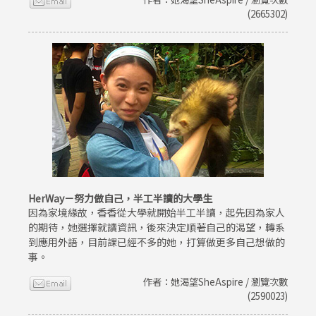
(2665302)
HerWay－努力做自己，半工半讀的大學生
因為家境緣故，香香從大學就開始半工半讀，起先因為家人
的期待，她選擇就讀資訊，後來決定順著自己的渴望，轉系
到應用外語，目前課已經不多的她，打算做更多自己想做的
事。
作者：她渴望SheAspire / 瀏覽次數
(2590023)