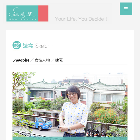
SheAspire
／
女性人物
／
速寫