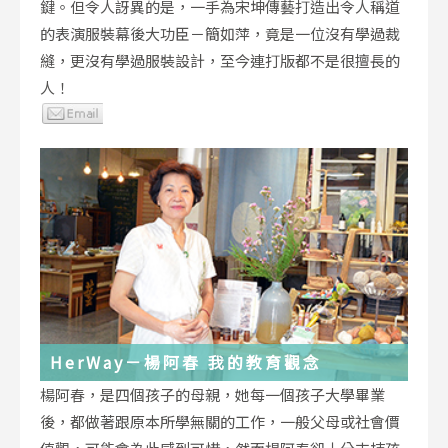
鍵。但令人訝異的是，一手為宋坤傳藝打造出令人稱道
的表演服裝幕後大功臣－簡如萍，竟是一位沒有學過裁
縫，更沒有學過服裝設計，至今連打版都不是很擅長的
人！
HerWay－楊阿春 我的教育觀念
楊阿春，是四個孩子的母親，她每一個孩子大學畢業
後，都做著跟原本所學無關的工作，一般父母或社會價