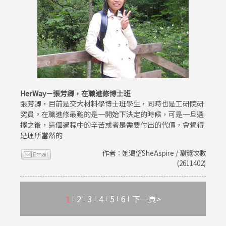
HerWay－張芳卿，在職進修博士班
張芳卿，目前是交大材料學博士班學生，同時也是工研院研
究員。在職進修最難的是一開始下決定的時候，可是一旦選
擇之後，這個過程中的辛苦或者是需要付出的代價，會覺得
是理所當然的
作者：她渴望SheAspire / 瀏覽次數
(2611402)
1
2
3
4
5
6
下一頁>