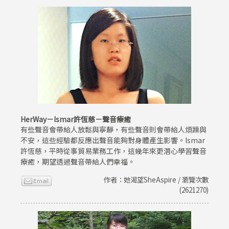
HerWay－Ismar許恆慈－聲音療癒
有些聲音會帶給人放鬆與寧靜，有些聲音則會帶給人煩躁與
不安，這些經驗都反應出聲音能夠對身體產生影響。Ismar
許恆慈，平時從事貿易業務工作，這幾年來更潛心學習聲音
療癒，期望透過聲音帶給人們幸福。
作者：她渴望SheAspire / 瀏覽次數
(2621270)