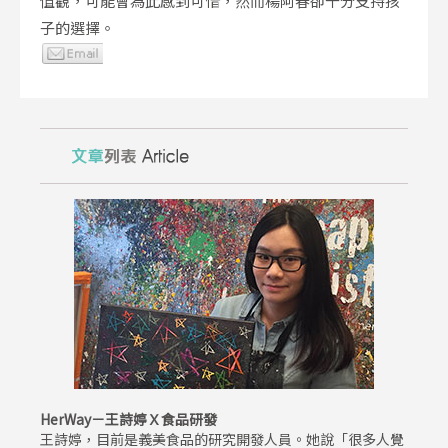
值觀，可能會為此感到可惜，然而楊阿春卻十分支持孩
子的選擇。
HerWay－王詩婷Ｘ食品研發
王詩婷，目前是義美食品的研究開發人員。她說「很多人覺