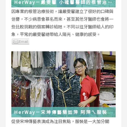
HerWay－嚴雯馨 小確馨醫師的根管治療
小確幸
因專業的根管治療技術，讓嚴雯馨建立了很好的口碑與
信譽，不少病患會慕名而來，甚至其他牙醫師也會將一
些比較挑戰的個案轉診給她。不同以往牙醫師給人的印
象，平常的嚴雯馨總帶給人陽光、健康的感受。
HerWay－宋坤傳藝簡如萍 阿萍ㄟ服裝
促使宋坤傳藝表演成為注目焦點，服裝是一大加分關