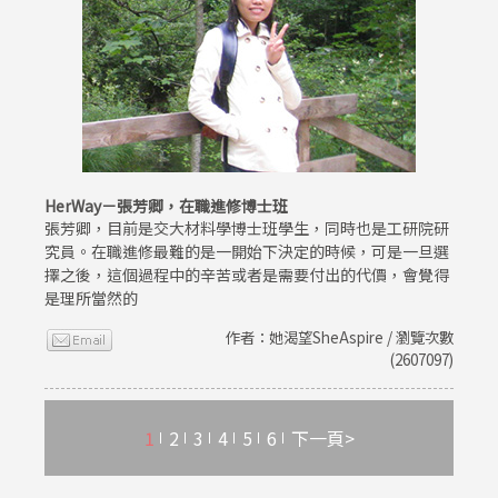
HerWay－張芳卿，在職進修博士班
張芳卿，目前是交大材料學博士班學生，同時也是工研院研
究員。在職進修最難的是一開始下決定的時候，可是一旦選
擇之後，這個過程中的辛苦或者是需要付出的代價，會覺得
是理所當然的
作者：她渴望SheAspire / 瀏覽次數
(2607097)
1
2
3
4
5
6
下一頁>