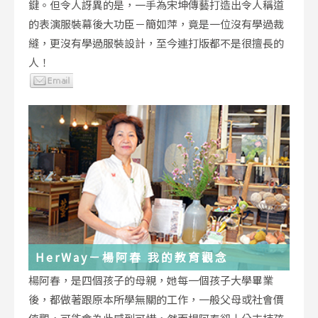
鍵。但令人訝異的是，一手為宋坤傳藝打造出令人稱道
的表演服裝幕後大功臣－簡如萍，竟是一位沒有學過裁
縫，更沒有學過服裝設計，至今連打版都不是很擅長的
人！
HerWay－楊阿春 我的教育觀念
楊阿春，是四個孩子的母親，她每一個孩子大學畢業
後，都做著跟原本所學無關的工作，一般父母或社會價