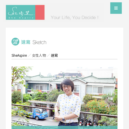
SheAspire
／
女性人物
／
速寫