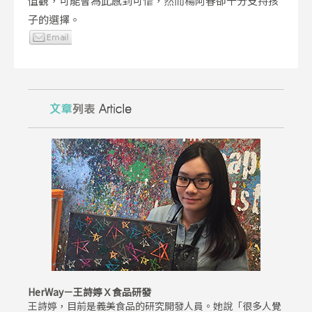
值觀，可能會為此感到可惜，然而楊阿春卻十分支持孩
子的選擇。
HerWay－王詩婷Ｘ食品研發
王詩婷，目前是義美食品的研究開發人員。她說「很多人覺