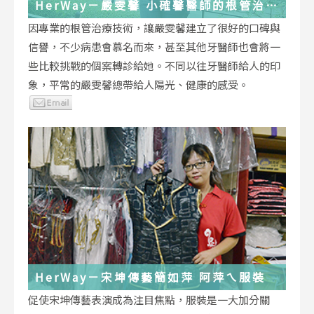
HerWay－嚴雯馨 小確馨醫師的根管治療
小確幸
因專業的根管治療技術，讓嚴雯馨建立了很好的口碑與
信譽，不少病患會慕名而來，甚至其他牙醫師也會將一
些比較挑戰的個案轉診給她。不同以往牙醫師給人的印
象，平常的嚴雯馨總帶給人陽光、健康的感受。
HerWay－宋坤傳藝簡如萍 阿萍ㄟ服裝
促使宋坤傳藝表演成為注目焦點，服裝是一大加分關