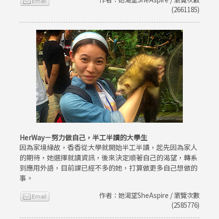
(2661185)
HerWay－努力做自己，半工半讀的大學生
因為家境緣故，香香從大學就開始半工半讀，起先因為家人
的期待，她選擇就讀資訊，後來決定順著自己的渴望，轉系
到應用外語，目前課已經不多的她，打算做更多自己想做的
事。
作者：她渴望SheAspire / 瀏覽次數
(2585776)