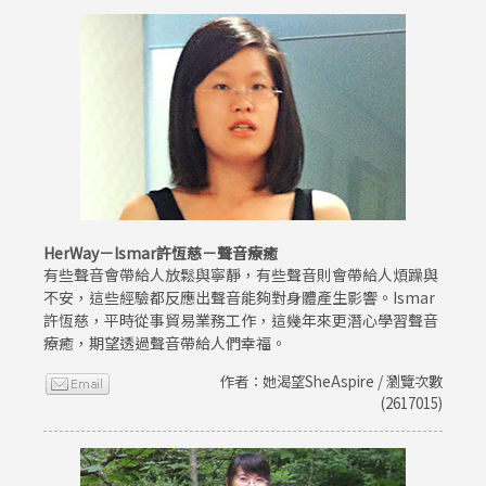
HerWay－Ismar許恆慈－聲音療癒
有些聲音會帶給人放鬆與寧靜，有些聲音則會帶給人煩躁與
不安，這些經驗都反應出聲音能夠對身體產生影響。Ismar
許恆慈，平時從事貿易業務工作，這幾年來更潛心學習聲音
療癒，期望透過聲音帶給人們幸福。
作者：她渴望SheAspire / 瀏覽次數
(2617015)