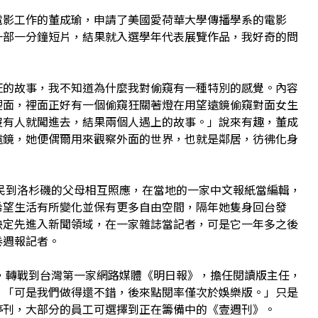
電影工作的董成瑜，申請了美國愛荷華大學傳播學系的電影
一部一分鐘短片，結果就入選學年代表展覽作品，我好奇的問
狂的故事，我不知道為什麼我對偷窺有一種特別的感覺。內容
裡面，裡面正好有一個偷窺狂關著燈在用望遠鏡偷窺對面女生
沒有人就闖進去，結果兩個人遇上的故事。」說來有趣，董成
遠鏡，她便偶爾用來觀察外面的世界，也就是鄰居，彷彿化身
移民到洛杉磯的父母相互照應，在當地的一家中文報紙當編輯，
希望生活有所變化並保有更多自由空間，隔年她隻身回台發
決定先進入新聞領域，在一家雜誌當記者，可是它一年多之後
卷週報記者。
下，轉戰到台灣第一家網路媒體《明日報》，擔任閱讀版主任，
，「可是我們做得還不錯，後來點閱率僅次於娛樂版。」只是
停刊，大部分的員工可選擇到正在籌備中的《壹週刊》。