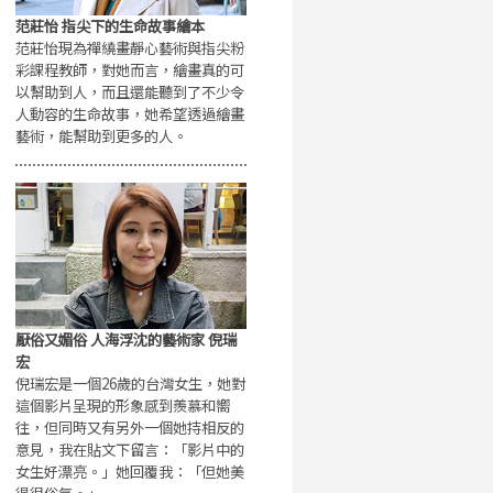
范莊怡 指尖下的生命故事繪本
范莊怡現為禪繞畫靜心藝術與指尖粉
彩課程教師，對她而言，繪畫真的可
以幫助到人，而且還能聽到了不少令
人動容的生命故事，她希望透過繪畫
藝術，能幫助到更多的人。
厭俗又媚俗 人海浮沈的藝術家 倪瑞
宏
倪瑞宏是一個26歲的台灣女生，她對
這個影片呈現的形象感到羨慕和嚮
往，但同時又有另外一個她持相反的
意見，我在貼文下留言：「影片中的
女生好漂亮。」她回覆我：「但她美