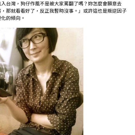
進入台灣，狗仔作風不是被大家罵翻了嗎？妳怎麼會願意去
薪，那就看看好了，反正我暫時沒事。」或許這也是叛逆因子
變化的傾向。