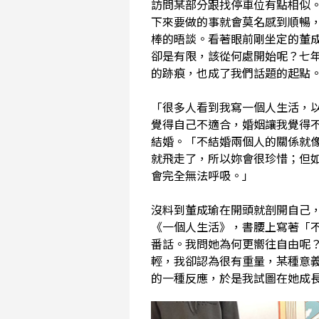
訪問某部分跟找停車位有點相似
下來要做的事就會莫名感到順暢
棒的晤談。看著眼前剛坐定的董
卻是有限，該從何處開始呢？七
的跡痕，也成了我們話題的起點
「很多人看到我寫一個人生活，
覺得自己不適合，婚姻讓我覺得
結婚。「不結婚兩個人的關係就
就飛走了，所以妳會很珍惜；但
會完全無法呼吸。」
沒料到董成瑜在開頭就剖開自己
《一個人生活》，書腰上寫著「
番話。我問她為何更嚮往自由呢
輕，我卻認為很有重量，某種意
的一種反應，於是我試圖在她成