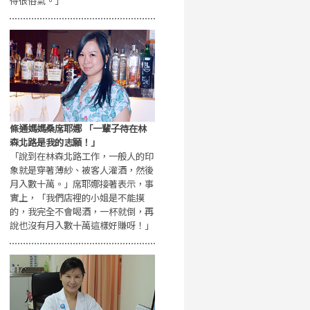
得很俗氣。」
條通媽媽桑席耶娜 「一輩子待在林
森北路是我的志願！」
「說到在林森北路工作，一般人的印
象就是穿著薄紗、被客人灌酒，然後
月入數十萬。」席耶娜接著表示，事
實上，「我們店裡的小姐是不能摸
的，我完全不會喝酒，一杯就倒，再
說也沒有月入數十萬這樣好賺呀！」