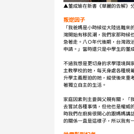
▲董成瑜在新書《華麗的告解》
叛逆因子
「我爸媽是小時候從大陸逃難來的
灣開始有移民潮，我們家那時候
急著走。八Ｏ年代後期，台灣政
申請。」當時還只是中學生的董
不過我想是更切身的求學環境與
主教學校的她，每天身處各種規
升學主義壓迫的她，縱使後來重
著獨立自主的生活。
家庭因素則主要與父親有關，「
去嘗試各種事情，但他也是權威
時我們在廚房很開心的跟媽媽講
的關係一直是這樣子，所以我有