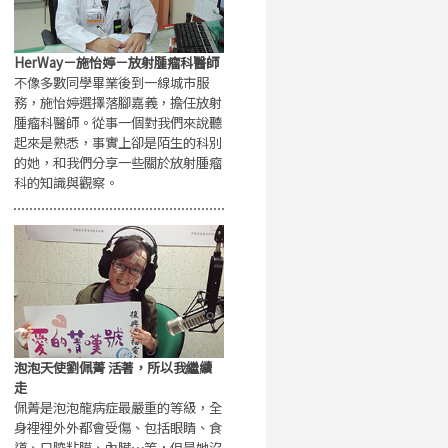
HerWay－施怡婷－放射腫瘤科醫師
不像多數同學畢業後到一線城市服
務，施怡婷選擇落腳嘉義，擔任放射
腫瘤科醫師。從事一個對我們來說聽
起來是熟悉，事實上卻是陌生的科別
的她，和我們分享一些關於放射腫瘤
科的知識與觀察。
泡泡天使劉佩菁 活著，所以我繼續
走
佩菁是泡泡龍病症最嚴重的等級，全
身裡裡外外都會受傷、包括眼睛、食
道、口腔粘膜、內臟⋯等，但是她沒