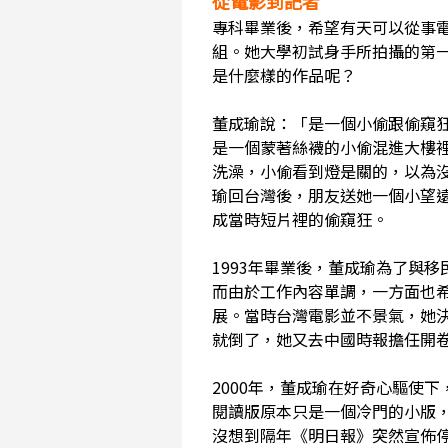
從電影到記者
專科畢業後，希望有天可以從事
組。她大學初試身手所拍攝的第
是什麼樣的作品呢？
董成瑜說：「是一個小偷跟偷窺
是一個蒙著絲襪的小偷混進大樓
洗澡，小偷看到燈是關的，以為
瑜回台灣後，朋友送她一個小望
成當時短片裡的偷窺狂。
1993年畢業後，董成瑜為了與
而由於工作內容單調，一方面也
展。當時台灣電影並不景氣，她
就倒了，她又去中國時報擔任開
2000年，董成瑜在好奇心驅使
閱讀版原本只是一個冷門的小版
沒想到隔年《明日報》突然宣佈