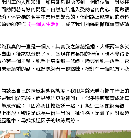
。常開車的人都知道，如果能夠很快停到一個好位置，對於接
，而訪問若有好的問題，自然能夠進入受訪者的內心，開啟很
成瑜，儘管她的名字在業界是響亮的，但網路上能查到的資料
年前她的著作
《一個人生活》
，成了我們抽絲剝繭解讀董成瑜
。
以為我真的一直是一個人，其實我之前結過婚，大概兩年多就
不自由，後來就分開了。」她現在有長期的伴侶，也不覺得要
像拉著一個風箏，妳手上只有那一條線，脆弱到妳一放手，它
如果是結婚的話，就好像綁著一條鐵鍊，被釘在一個地方，我
，勾談出自己的情感狀態與態度。我眼角餘光看著擺在椅上的
不是我們愛孤獨，而是我們更愛翱翔」，似乎呼應著董成瑜這
？董成瑜說：「因為我比較叛逆一點。」叛逆二字她說得很
義上來説，叛逆是成長中衍生出的一種性格，是骨子裡對壓迫
長歷程中，尋找叛逆因子的蛛絲馬跡。