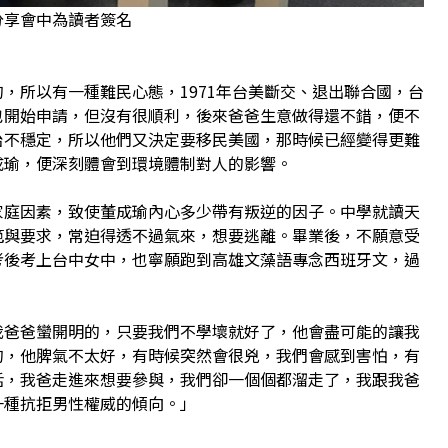
分享會中為讀者簽名
，所以有一種難民心態，1971年台美斷交、退出聯合國，台
也開始申請，但沒有很順利，後來爸爸生意做得還不錯，便不
治不穩定，所以他們又決定要移民美國，那時候已經變得更難
成瑜，便深刻體會到環境體制對人的影響。
家庭因素，致使董成瑜內心多少帶有叛逆的因子。中學就讀天
範與要求，常迫得透不過氣來，想要逃離。畢業後，不願意受
考後考上台中女中，也寧願跑到高雄文藻語專念西班牙文，過
我爸爸蠻開明的，只要我們不學壞就好了，他會盡可能的讓我
的，他脾氣不太好，有時候突然會很兇，我們會感到害怕，有
話，我爸走進來想要參與，我們卻一個個都溜走了，我跟我爸
一種抗拒男性權威的傾向。」