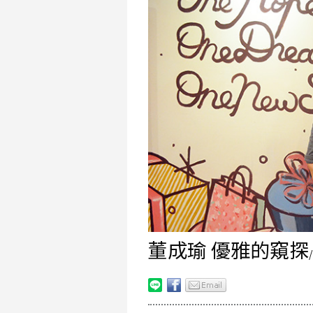
董成瑜 優雅的窺探