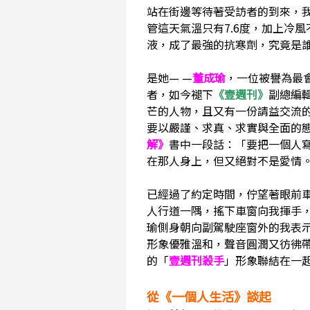
站在街邊等待著受訪者的到來，
管這天氣溫只有7.6度，加上冷
液，成了最強的抗寒劑，究竟是
是她— —
董成瑜
，一位被譽為最
者，如今褪下
《壹週刊》
副總編
芒的人物，且又有一份請益交流
要以嚴謹、求真、求實與全面的
解》
書中一段話：「要把一個人
在那人身上，但又絕對不是愛情
已經過了約定時間，佇望著眼前車水
人行道一隅，搖下車窗向我揮手
瑜側身朝向副駕駛座窗外的我表
形象優雅溫和，聲音圓潤又彷彿
的「
壹週刊殺手
」形象聯結在一
從《一個人生活》談起