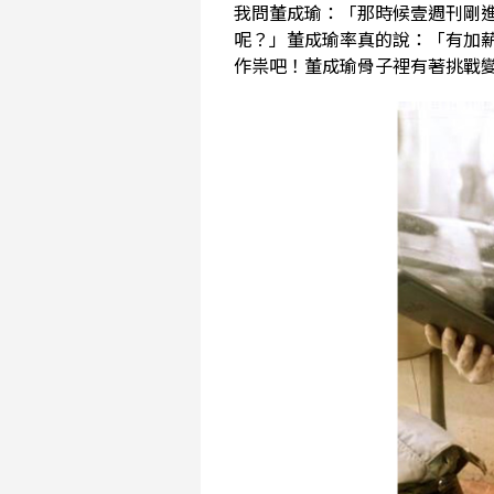
我問董成瑜：「那時候壹週刊剛
呢？」董成瑜率真的說：「有加
作祟吧！董成瑜骨子裡有著挑戰