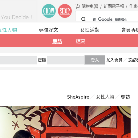
購物車(
0
)
訂閱電子報
作家
女性人物
專欄好文
女性活動
會員專
專訪
速寫
密碼
登入
加入會員
／
忘記
SheAspire
／
女性人物
／
專訪