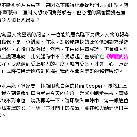
我不斷引頸左右張望，只因為不曉得她會從哪個方向出現。儘
風不斷襲來，直叫人想找個角落躲著，但心裡的興奮翻攪著血
誰令人如此亢昂呢？
會勾畫人物靈魂的記者，一位能夠居高臨下鳥瞰大人物的報導
輯職務，是一位編劇、作家。對於能夠採訪此位低調卻充滿鋒
的期待，心情自然激揚；然而，正由於是董成瑜，更會讓人想
態度處理專訪。此刻腦海中不自覺想起了董成瑜在
《華麗的告
寫好，要能達到愛上那人的程度，唯有愛她，才會一心一意都
。」或許這段話恰巧能夠描述我內在那有距離的獨特殷切。
馬龍，忽然間一輛顯眼乳白色的Mini Cooper，嘎然殺上
，我立刻意識到車內就是今天的主角，趕緊小跑步過去，董成
示找不到車位，請我再等一下，隨即駛入車陣中。第一眼這位
帶點羞澀的女子，除了方才開車的殺氣，實在難與顏清標口中
起。