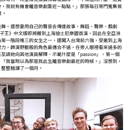
會，我就有機會離音樂劇靠近一點點。」那張每日等門蒐集簽
貝。
跳舞，還想要用自己的聲音去傳達故事，舞蹈、聲樂、戲劇
獅子王》中文版即將搬到上海迪士尼樂園首演，因此在全亞洲
為第一階段唯三的女生之一，還闖入台灣前六強，受邀到上海
實力，飾演野獸般的角色最適合不過，在旁人眼裡看來過多的
請她向其他演員解釋、示範什麼是「passion」，第一個
。「我當時以為那是我此生離音樂劇最近的時候。」沒想到，
，整整翹課了一個月。