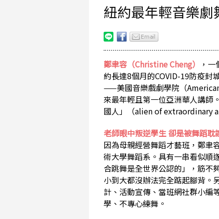
紐約最年輕音樂劇
鄭聿容（Christine Cheng）
，一
約長達8個月的COVID-19防疫
——美國音樂戲劇學院（American M
來最年輕且第一位亞洲華人講師。如同
國人」（alien of extraordina
老師眼中叛逆學生 卻是被舞蹈耽
因為母親經營舞蹈才藝班，鄭聿
術大學舞蹈系。具有一串看似順
合跳舞是全世界公認的」，筋不
小到大都沒辦法完全踮起腳背。
計、活動宣傳、當班網社群小編
學、不專心練舞。