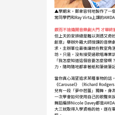
▲學期末，鄭聿容特地製作了一個劇
常同學們和Ray Virta上課的A
鍥而不捨撬開音樂劇大門 才華終
但上天的安排總是難以測透又奇
創意」舉辦外籍大師授課的音樂
求，主辦單位最後讓她在教室角
坊。只是，沒有接受過歌唱專業
「我怎麼知道這個音要怎麼發啊
力，隨時隨地都拿著紙和筆做筆
當你真心渴望追求某種事物的話
《Carousel》（Richard Rodge
兒有一段「夢中芭蕾」獨舞，身
一次學會如何使用自己的歌聲來說故事。
舞蹈編排Nicole Davey都
大三就取得入學資格的她，遂在