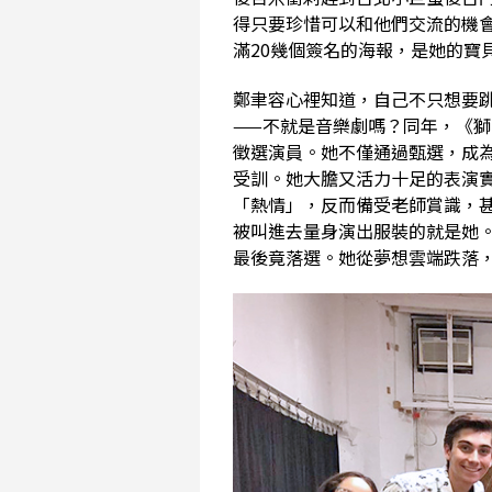
得只要珍惜可以和他們交流的機
滿20幾個簽名的海報，是她的寶
鄭聿容心裡知道，自己不只想要
——不就是音樂劇嗎？同年，《
徵選演員。她不僅通過甄選，成
受訓。她大膽又活力十足的表演
「熱情」，反而備受老師賞識，甚至
被叫進去量身演出服裝的就是她
最後竟落選。她從夢想雲端跌落