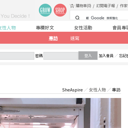
購物車(
0
)
訂閱電子報
作家
女性人物
專欄好文
女性活動
會員專
專訪
速寫
密碼
登入
加入會員
／
忘記
SheAspire
／
女性人物
／
專訪