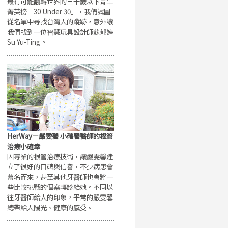
最有可能翻轉世界的三十歲以下青年
菁英榜「30 Under 30」，我們試圖
從名單中尋找台灣人的蹤跡，意外讓
我們找到一位智慧玩具設計師蘇郁婷
Su Yu-Ting。
HerWay－嚴雯馨 小確馨醫師的根管
治療小確幸
因專業的根管治療技術，讓嚴雯馨建
立了很好的口碑與信譽，不少病患會
慕名而來，甚至其他牙醫師也會將一
些比較挑戰的個案轉診給她。不同以
往牙醫師給人的印象，平常的嚴雯馨
總帶給人陽光、健康的感受。