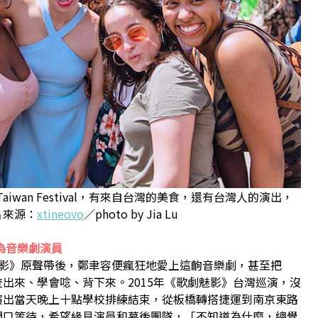
辦Taiwan Festival，有來自台灣的美食，還有台灣人的演出，
片來源：
xtineovo
／photo by Jia Lu
為音樂劇演員
魅影》原聲帶後，鄭聿容便瘋狂地愛上這齣音樂劇，甚至把
出來、學會唸、背下來。2015年《歌劇魅影》台灣巡演，沒
演出當天晚上十點學校排練結束，從板橋轉搭捷運到南京東路
門口等待，希望緣見演員和幕後團隊，「不知道為什麼，總覺