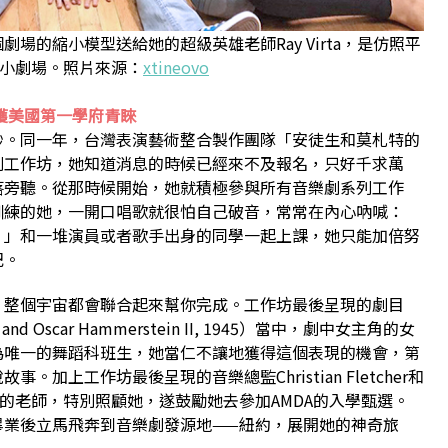
場的縮小模型送給她的超級英雄老師Ray Virta，是仿照平
MDA小劇場。照片來源：
xtineovo
獲美國第一學府青睞
妙。同一年，台灣表演藝術整合製作團隊「安徒生和莫札特的
劇工作坊，她知道消息的時候已經來不及報名，只好千求萬
落旁聽。從那時候開始，她就積極參與所有音樂劇系列工作
訓練的她，一開口唱歌就很怕自己破音，常常在內心吶喊：
？」和一堆演員或者歌手出身的同學一起上課，她只能加倍努
記。
，整個宇宙都會聯合起來幫你完成。工作坊最後呈現的劇目
rs and Oscar Hammerstein II, 1945）當中，劇中女主角的女
為唯一的舞蹈科班生，她當仁不讓地獲得這個表現的機會，第
加上工作坊最後呈現的音樂總監Christian Fletcher和
是AMDA的老師，特別照顧她，遂鼓勵她去參加AMDA的入學甄選。
畢業後立馬飛奔到音樂劇發源地——紐約，展開她的神奇旅