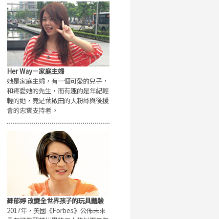
Her Way－家庭主婦
她是家庭主婦，有一個可愛的兒子，
和疼愛她的先生，而有趣的是年紀輕
輕的她，竟是葉啟田的大粉絲與後援
會的忠實支持者。
蘇郁婷 改變全世界孩子的玩具體驗
2017年，美國《Forbes》公佈未來