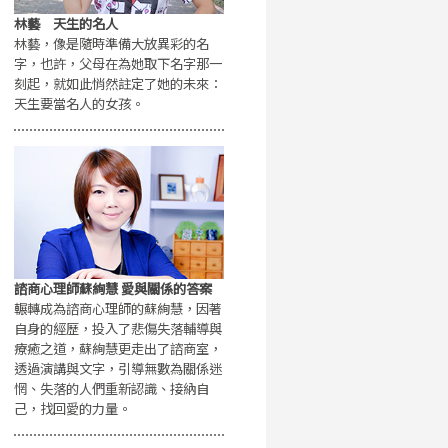
林藝 天生的名人
林藝，像是隨時準備大放異彩的名
字，也許，父母在為她取下名字那一
刻起，就如此悄然註定了她的未來：
天生要當名人的女孩。
諮商心理師蘇絢慧 愛與關係的答案
輾轉成為諮商心理師的蘇絢慧，因著
自身的經歷，投入了悲傷失落輔導與
療癒之道，蘇絢慧更走出了諮商室，
透過演講與文字，引導無數為關係迷
惘、失落的人們重新認識、接納自
己，找回愛的力量。