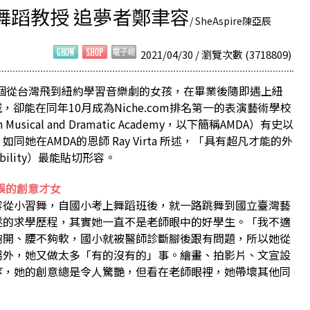
舞蹈教授 追夢者鄭聿容
/ SheAspire陳亞辰
2021/04/30 / 瀏覽次數 (3718809)
個從台灣飛到紐約學習音樂劇的女孩，在畢業後隨即遇上紐
封城，卻能在同年10月成為Niche.com排名第一的表演藝術學校
usical and Dramatic Academy，以下簡稱AMDA）有史以
她在AMDA的恩師 Ray Virta 所述，「具有超凡才能的外
ry ability）最能貼切形容。
誤的創意才女
容從小習舞，自國小考上舞蹈班後，就一路跳舞到國立臺灣藝
遂的求學歷程，其實她一直不是老師眼中的好學生。「我不適
夠開、腰不夠軟，國小就被醫師診斷腳後跟有問題，所以她從
另外，她又做太多「有的沒有的」事。繪畫、拍影片、文宣設
等，她的創意總是令人驚艷，但看在老師眼裡，她帶壞其他同