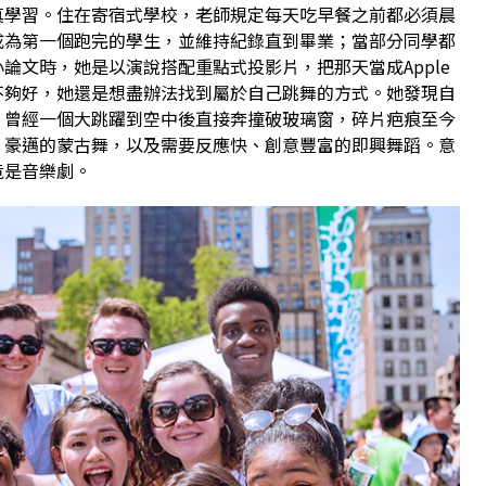
真學習。住在寄宿式學校，老師規定每天吃早餐之前都必須晨
成為第一個跑完的學生，並維持紀錄直到畢業；當部分同學都
論文時，她是以演說搭配重點式投影片，把那天當成Apple
不夠好，她還是想盡辦法找到屬於自己跳舞的方式。她發現自
，曾經一個大跳躍到空中後直接奔撞破玻璃窗，碎片疤痕至今
、豪邁的蒙古舞，以及需要反應快、創意豐富的即興舞蹈。意
竟是音樂劇。