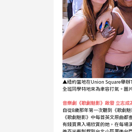
▲紐約當地在Union Square舉
全班同學特地來為聿容打氣。圖
音樂劇《歌劇魅影》啟發 立志成
自從8歲那年第一次聽到《歌劇
《歌劇魅影》中每首英文原曲都查
有錢買票入場欣賞的她，在每場
後百米衝刺趕到台北小巨蛋後台