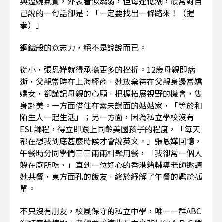
與溫婉氣質，外表看似嬌弱，但每逢低潮，最常對自
己說的一句話卻是：「一定要找出一條路來！（握
拳）」
鋼鐵般的意志力，絕不是說說而已。
從小，張恩嬅就得承擔更多的挫折。12歲母親即病
逝，父親當時在上海經商，她放棄待在父親身邊當嬌
嬌女，卻謹記母親的心願，把握拓展視野的機會，隻
身赴美。一方面借住在素未謀面的姑姑家，「等於和
陌生人一起生活」；另一方面，因為私立學校沒有
ESL課程，得立即跟上同齡美國孩子的程度，「每天
都在想我到底甚麼時候才會說英文。」張恩嬅回憶，
午餐時分同學們三三兩兩相聚用餐，「我卻常一個人
躲在廁所吃，」直到一位好心的香港籍輔導老師邀請
她共餐，東方面孔的飯友，終於紓解了午餐的尷尬孤
單。
不只沒有朋友，校風保守的私立中學，唯一一群ABC