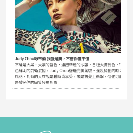
Judy Chou啾蒂俏 我就是美，不管你懂不懂
不論是大黑、大紫的唇色，濃烈華麗的妝容，各種大膽髮色，特
色鮮明的前衛混搭，Judy Chou皆能完美駕馭。強烈獨創的時尚
風格，對有的人來說是種時尚享受，或是視覺上衝擊，但也可能
是酸民們的嘲笑謾罵對象