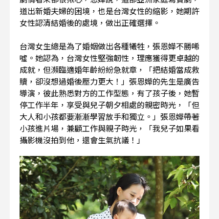
道出新婚夫婦的困境，也是台灣女性的縮影，她期許
女性認清結婚後的處境，做出正確選擇。
台灣女生總是為了婚姻做出各種犧牲，張恩嬅不勝唏
噓。她認為，台灣女性堅強韌性，理應獲得更卓越的
成就，但瀕臨適婚年齡紛紛急就章，「把結婚當成救
贖，卻沒想過婚後壓力更大！」張恩嬅的先生是廣告
導演，彼此熟悉對方的工作型態，有了孩子後，她暫
停工作半年，享受與兒子朝夕相處的親密時光，「但
大人和小孩都要漸漸學習放手和獨立。」張恩嬅帶著
小孩進片場，兼顧工作與親子時光，「我兒子如果看
攝影機沒拍到他，還會生氣抗議！」