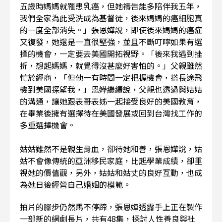
五歲時媽媽就罹患乳癌，但她禱告能多陪伴我五年，
我們全家為此受洗成為基督徒，後來媽媽的癌細胞真
的一度全部消失。」張恩嬅說，即使後來媽媽的癌症
又復發，她還是一直很堅強，並且不斷叮嚀如果有選
擇的機會，一定要去美國開拓視野。「後來我遇到挫
折，想起媽媽，就覺得沒甚麼好害怕的。」父親雖然
忙於經商，「但他一有時間一定把握機會，搭長途飛
機到美國探望我，」恩嬅繼續說，父親也透過與姑姑
的溝通，讓她跟表哥表姊一起接受良好的美國教育，
在畢業後擁有選擇待在美國發展或回到台灣找工作的
多重選擇機會。
姑姑雖然不是親生骨血，卻待她和善，張恩嬅說，姑
姑不會像傳統的亞洲移民家庭，比起學業成績，卻重
視她的價值觀，另外，姑姑和姑丈的良好互動，也成
為她日後經營自己婚姻的模範。
拍片的腳步仍然馬不停蹄，張恩嬅透露手上正在製作
一部新的網劇長片，共有48集，探討人性善良與社