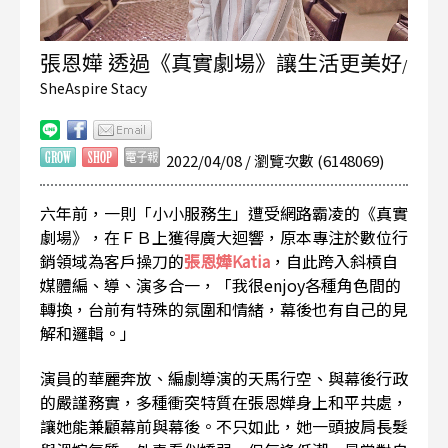
張恩嬅 透過《真實劇場》讓生活更美好
/
SheAspire Stacy
2022/04/08 / 瀏覽次數 (6148069)
六年前，一則「小小服務生」遭受網路霸凌的《真實
劇場》，在ＦＢ上獲得廣大迴響，原本專注於數位行
銷領域為客戶操刀的
張恩嬅Katia
，自此跨入斜槓自
媒體編、導、演多合一，「我很enjoy各種角色間的
轉換，台前有特殊的氛圍和情緒，幕後也有自己的見
解和邏輯。」
演員的華麗奔放、編劇導演的天馬行空、與幕後行政
的嚴謹務實，多種衝突特質在張恩嬅身上和平共處，
讓她能兼顧幕前與幕後。不只如此，她一頭披肩長髮