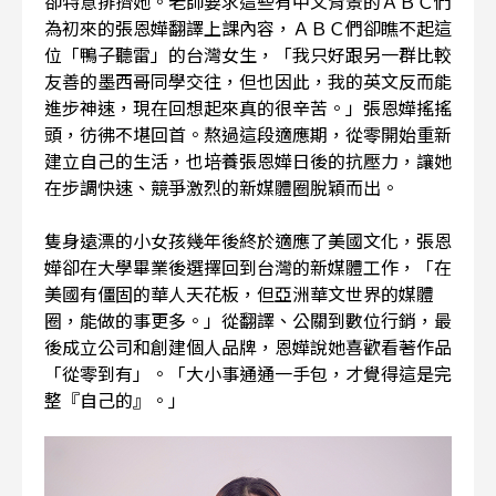
卻特意排擠她。老師要求這些有中文背景的ＡＢＣ們
為初來的張恩嬅翻譯上課內容，ＡＢＣ們卻瞧不起這
位「鴨子聽雷」的台灣女生，「我只好跟另一群比較
友善的墨西哥同學交往，但也因此，我的英文反而能
進步神速，現在回想起來真的很辛苦。」張恩嬅搖搖
頭，彷彿不堪回首。熬過這段適應期，從零開始重新
建立自己的生活，也培養張恩嬅日後的抗壓力，讓她
在步調快速、競爭激烈的新媒體圈脫穎而出。
隻身遠漂的小女孩幾年後終於適應了美國文化，張恩
嬅卻在大學畢業後選擇回到台灣的新媒體工作，「在
美國有僵固的華人天花板，但亞洲華文世界的媒體
圈，能做的事更多。」從翻譯、公關到數位行銷，最
後成立公司和創建個人品牌，恩嬅說她喜歡看著作品
「從零到有」。「大小事通通一手包，才覺得這是完
整『自己的』。」