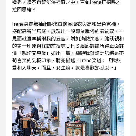
造秀，情不自禁沉浸神奇之中，直到Irene打招呼才
拉回思緒。
Irene身穿無袖網眼滾白邊長版衣與高腰黑色寬褲，
搭配高聳半馬尾，展現出一股專業脫俗的氣質感，一
見面就直率稱讚我的五官，附加滿臉笑容，健談親和
的第一印象與採訪前搜尋ＩＨＳ髮廊評論所得正面評
價「親切又專業」如出一轍，翻轉我對設計師總是不
苟言笑的刻板印象，聽完描述，Irene笑道：「我熱
愛和人聊天，而且，女生嘛，就是喜歡熟悉感。」