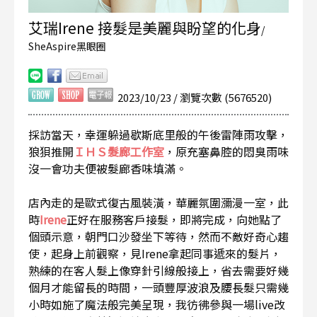
艾瑞Irene 接髮是美麗與盼望的化身
/
SheAspire黑眼圈
2023/10/23 / 瀏覽次數 (5676520)
採訪當天，幸運躲過歇斯底里般的午後雷陣雨攻擊，
狼狽推開
ＩＨＳ髮廊工作室
，原充塞鼻腔的悶臭雨味
沒一會功夫便被髮廊香味填滿。
店內走的是歐式復古風裝潢，華麗氛圍瀰漫一室，此
時
Irene
正好在服務客戶接髮，即將完成，向她點了
個頭示意，朝門口沙發坐下等待，然而不敵好奇心趨
使，起身上前觀察，見Irene拿起同事遞來的髮片，
熟練的在客人髮上像穿針引線般接上，省去需要好幾
個月才能留長的時間，一頭豐厚波浪及腰長髮只需幾
小時如施了魔法般完美呈現，我彷彿參與一場live改