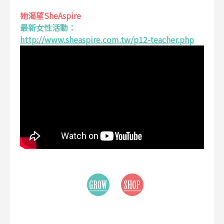
她渴望SheAspire
最新女性活動：
http://www.sheaspire.com.tw/p12-teacher.php