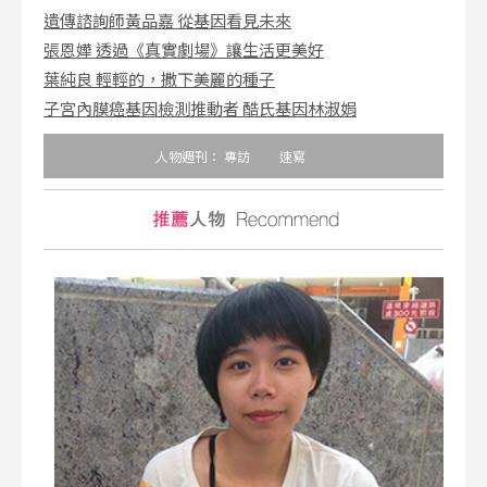
遺傳諮詢師黃品嘉 從基因看見未來
張恩嬅 透過《真實劇場》讓生活更美好
葉純良 輕輕的，撒下美麗的種子
子宮內膜癌基因檢測推動者 酷氏基因林淑娟
人物週刊：
專訪
速寫