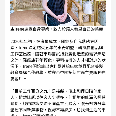
▲Irene透過自身專業，致力於讓人看見自己的美麗
2020年年初，在考量成本、開銷及自我狀態等因
素，Irene決定結束五年的李奇加盟，轉換自創品牌
工作室出發，隨著市場嘗試接髮變化造型的需求漸增
之外、罹癌族群年輕化，專精技術的人才相對少的狀
況下，Irene開始輸出專利髮片給店家並且配合美髮
教育機構合作教學，並在台中開拓新店面主要服務癌
友客戶。
「目前工作百分之九十是接髮，晚上和假日陪伴家
人，雖然比起以往客人少很多，但相對的能深入經營
關係，經由認識交流不同產業別顧客，跟著對方分享
體驗不同新鮮事物，視野不再狹仄，也找到生活的平
衡。」Irene知足的笑道。