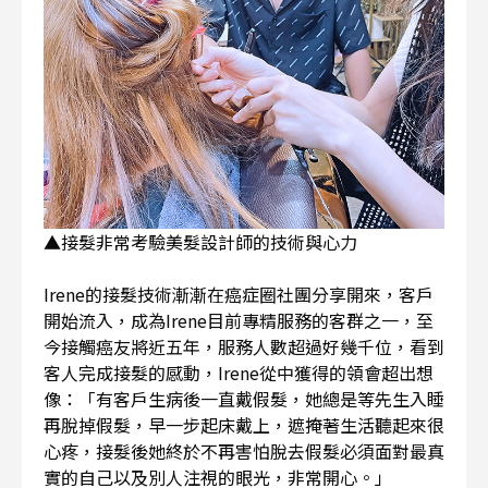
▲接髮非常考驗美髮設計師的技術與心力
Irene的接髮技術漸漸在癌症圈社團分享開來，客戶
開始流入，成為Irene目前專精服務的客群之一，至
今接觸癌友將近五年，服務人數超過好幾千位，看到
客人完成接髮的感動，Irene從中獲得的領會超出想
像：「有客戶生病後一直戴假髮，她總是等先生入睡
再脫掉假髮，早一步起床戴上，遮掩著生活聽起來很
心疼，接髮後她終於不再害怕脫去假髮必須面對最真
實的自己以及別人注視的眼光，非常開心。」