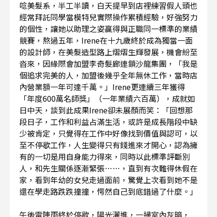
唸美髮系，半工半讀，白天提早到店裡練習假人頭也
經常拜託同學當模特兒實際操作累積經驗，好強努力
的個性，讓她以助理之姿贏得與正職同一標準的業績
競賽，熬過五年，Irene在十九歲終於成為獨當一面
的設計師，在美髮造型路上熠熠生輝發展，機會紛至
沓來，因緣際會加盟李奇髮廊連鎖沙龍集團，「我是
個追求完美的人，加盟後幾乎全年無休工作，當時店
內營業額一年可達千萬。」Irene更連續三年獲得
「年度600萬名師獎」（一年業績六百萬），成就如
日中天，談到此成果Irene卻未展顏而笑：「回想那
段日子，工作和利益占滿生活，或許是成長階段中缺
少被肯定，只覺得在工作中好像找到價值與認可，以
至不停歇工作，人生變得只有錢進來才開心，認為擁
有的一切是用自身能力得來，同時以此標準評斷別
人，和先生關係逐漸緊張……，直到有次難得休假在
家，看到年幼的女兒走過面前，驚覺上次看到她不是
還在學走路跌跌撞撞，愕然自己到底錯過了什麼。」
午後雷陣雨終於停歇，陽光灑進，一掃室內灰暗，