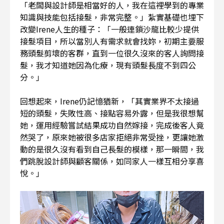
「老闆與設計師是相當好的人，我在這裡學到的專業
知識與技能包括接髮，非常完整。」紮實基礎也埋下
改變Irene人生的種子：「一般連鎖沙龍比較少提供
接髮項目，所以當別人有需求就會找妳，初期主要服
務頭髮剪壞的客群，直到一位很久沒來的客人詢問接
髮，我才知道她因為化療，現有頭髮長度不到四公
分。」
回想起來，Irene仍記憶猶新，「其實業界不太接過
短的頭髮，失敗性高、接點容易外露，但是我很想幫
她，運用經驗嘗試結果成功自然嫁接，完成後客人竟
然哭了，原來她被很多店家拒絕非常受挫，更讓她激
動的是很久沒有看到自己長髮的模樣，那一瞬間，我
們跳脫設計師與顧客關係，如同家人一樣互相分享喜
悅。」