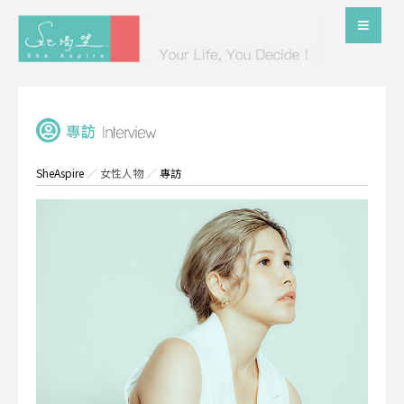
SheAspire
／
女性人物
／
專訪