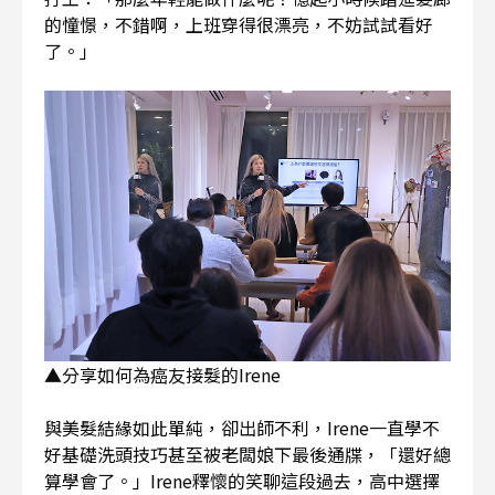
的憧憬，不錯啊，上班穿得很漂亮，不妨試試看好
了。」
▲分享如何為癌友接髮的Irene
與美髮結緣如此單純，卻出師不利，Irene一直學不
好基礎洗頭技巧甚至被老闆娘下最後通牒，「還好總
算學會了。」Irene釋懷的笑聊這段過去，高中選擇