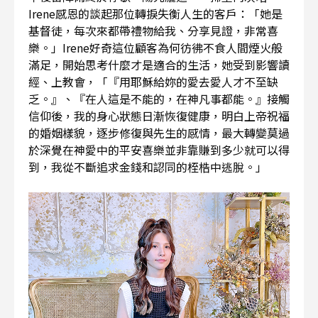
Irene感恩的談起那位轉捩失衡人生的客戶：「她是
基督徒，每次來都帶禮物給我、分享見證，非常喜
樂。」Irene好奇這位顧客為何彷彿不食人間煙火般
滿足，開始思考什麼才是適合的生活，她受到影響讀
經、上教會，「『用耶穌給妳的愛去愛人才不至缺
乏。』、『在人這是不能的，在神凡事都能。』接觸
信仰後，我的身心狀態日漸恢復健康，明白上帝祝福
的婚姻樣貌，逐步修復與先生的感情，最大轉變莫過
於深覺在神愛中的平安喜樂並非靠賺到多少就可以得
到，我從不斷追求金錢和認同的桎梏中逃脫。」