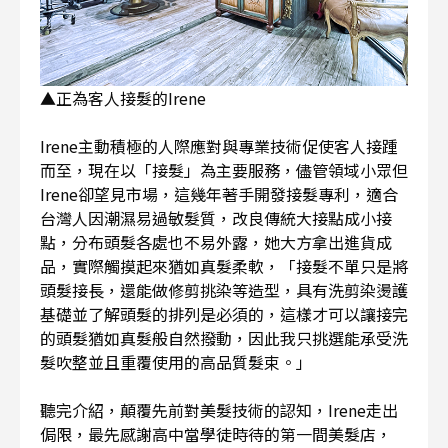
▲正為客人接髮的Irene
Irene主動積極的人際應對與專業技術促使客人接踵
而至，現在以「接髮」為主要服務，儘管領域小眾但
Irene卻望見市場，這幾年著手開發接髮專利，適合
台灣人因潮濕易過敏髮質，改良傳統大接點成小接
點，分布頭髮各處也不易外露，她大方拿出進貨成
品，實際觸摸起來猶如真髮柔軟，「接髮不單只是將
頭髮接長，還能做修剪挑染等造型，具有洗剪染燙護
基礎並了解頭髮的排列是必須的，這樣才可以讓接完
的頭髮猶如真髮般自然撥動，因此我只挑選能承受洗
髮吹整並且重覆使用的高品質髮束。」
聽完介紹，顛覆先前對美髮技術的認知，Irene走出
侷限，最先感謝高中當學徒時待的第一間美髮店，