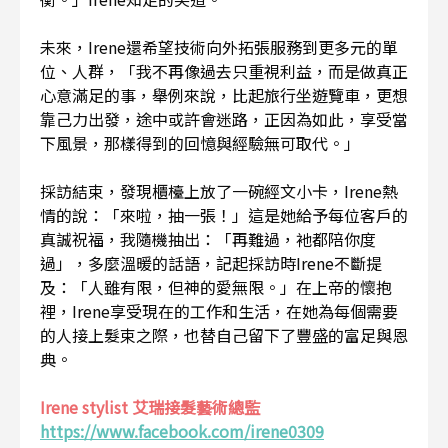
未來，Irene還希望技術向外拓張服務到更多元的單
位、人群，「我不再像過去只重視利益，而是做真正
心意滿足的事，舉例來說，比起旅行坐遊覽車，更想
靠己力出發，途中或許會迷路，正因為如此，享受當
下風景，那樣得到的回憶與經驗無可取代。」
採訪結束，發現櫃檯上放了一碗經文小卡，Irene熱
情的說：「來啦，抽一張！」這是她給予每位客戶的
真誠祝福，我隨機抽出：「再難過，衪都陪你度
過」，多麼溫暖的話語，記起採訪時Irene不斷提
及：「人雖有限，但神的愛無限。」在上帝的懷抱
裡，Irene享受現在的工作和生活，在她為每個需要
的人接上髮束之際，也替自己留下了豐盛的富足與恩
典。
I
rene stylist 艾瑞接髮藝術總監
https://www.facebook.com/irene0309