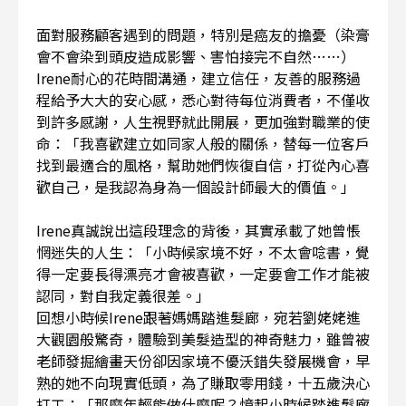
面對服務顧客遇到的問題，特別是癌友的擔憂（染膏
會不會染到頭皮造成影響、害怕接完不自然……）
Irene耐心的花時間溝通，建立信任，友善的服務過
程給予大大的安心感，悉心對待每位消費者，不僅收
到許多感謝，人生視野就此開展，更加強對職業的使
命：「我喜歡建立如同家人般的關係，替每一位客戶
找到最適合的風格，幫助她們恢復自信，打從內心喜
歡自己，是我認為身為一個設計師最大的價值。」
Irene真誠說出這段理念的背後，其實承載了她曾悵
惘迷失的人生：「小時候家境不好，不太會唸書，覺
得一定要長得漂亮才會被喜歡，一定要會工作才能被
認同，對自我定義很差。」
回想小時候Irene跟著媽媽踏進髮廊，宛若劉姥姥進
大觀園般驚奇，體驗到美髮造型的神奇魅力，雖曾被
老師發掘繪畫天份卻因家境不優沃錯失發展機會，早
熟的她不向現實低頭，為了賺取零用錢，十五歲決心
打工：「那麼年輕能做什麼呢？憶起小時候踏進髮廊