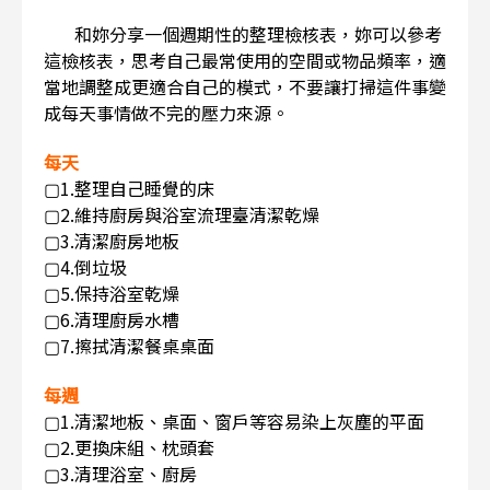
和妳分享一個週期性的整理檢核表，妳可以參考
這檢核表，思考自己最常使用的空間或物品頻率，適
當地調整成更適合自己的模式，不要讓打掃這件事變
成每天事情做不完的壓力來源。
每天
▢1.整理自己睡覺的床
▢2.維持廚房與浴室流理臺清潔乾燥
▢3.清潔廚房地板
▢4.倒垃圾
▢5.保持浴室乾燥
▢6.清理廚房水槽
▢7.擦拭清潔餐桌桌面
每週
▢1.清潔地板、桌面、窗戶等容易染上灰塵的平面
▢2.更換床組、枕頭套
▢3.清理浴室、廚房