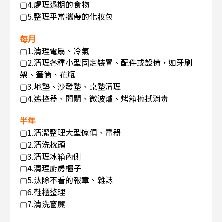
▢4.處理過期的食物
▢5.整理平常攜帶的化妝包
每月
▢1.清理電扇、冷氣
▢2.清理各種小型固定裝置、配件或設備，如牙刷
架、筆筒、花瓶
▢3.地墊、沙發墊、桌墊清理
▢4.遙控器、開關、微波爐、烤箱擦拭消毒
半年
▢1.清潔整理大型傢俱、電器
▢2.清洗枕頭
▢3.清理冰箱內側
▢4.清理廚房櫃子
▢5.汰除不看的報章、雜誌
▢6.鞋櫃整理
▢7.清洗窗簾