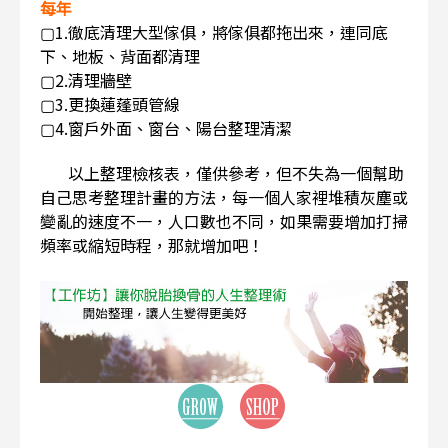
每年
▢1.徹底清理大型傢俱，將傢俱都拖出來，連同底
下、地板、背面都清理
▢2.清理牆壁
▢3.更換蓮蓬頭管線
▢4.窗戶外面、窗台、陽台整理清潔
以上整理檢核表，僅供參考，但不失為一個幫助
自己思考整理計畫的方法，每一個人家裡堆積灰塵或
變亂的速度不一，人口數也不同，如果需要增加打掃
頻率或縮短時程，那就增加吧！