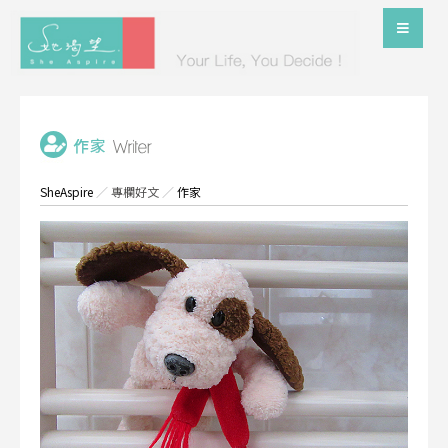
SheAspire
／
專欄好文
／
作家