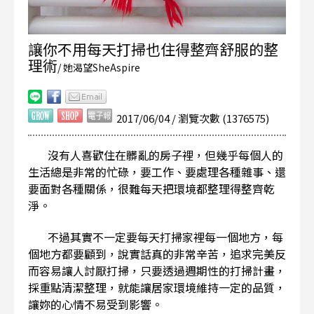
讓你不用每天打掃也住得整齊舒服的整
理術
/ 她渴望SheAspire
2017/06/04 / 瀏覽次數 (1376575)
沒有人喜歡住在髒亂的房子裡，但幾乎每個人的
生活總是非常的忙碌，要工作、要處理各種雜事、還
要面對各種關係，很難每天把環境都整理得整齊乾
淨。
不過其實不一定要每天打掃家裡每一個地方，每
個地方都要顧到，說實話真的非常辛苦，追求完美反
而容易讓人討厭打掃，只要透過週期性的打掃計畫，
採重點清潔整理，就能讓居家環境維持一定的品質，
讓妳的心情不易受到影響。