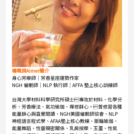
楊珮詩Aimer簡介
身心芳療師｜芳香星座運勢作家
NGH 催眠師｜NLP 執行師｜AFFA 墊上核心訓練師
台灣大學材料科學研究所碩士專攻於材料、化學分
析、芳香療法、氣功瑜珈、禪修靜心。曾修習各種
能量靜心與直覺閱讀、NGH美國催眠師協會、NLP
神經語言程式學、AFAA墊上核心教練、脈輪瑜珈、
能量舞蹈、性靈親密關係、乳房按摩、玉蛋、性氣