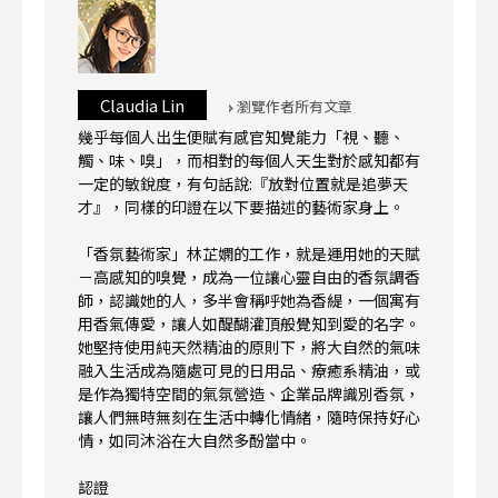
Claudia Lin
瀏覽作者所有文章
幾乎每個人出生便賦有感官知覺能力「視、聽、
觸、味、嗅」，而相對的每個人天生對於感知都有
一定的敏銳度，有句話說:『放對位置就是追夢天
才』，同樣的印證在以下要描述的藝術家身上。
「香氛藝術家」林芷嫻的工作，就是運用她的天賦
－高感知的嗅覺，成為一位讓心靈自由的香氛調香
師，認識她的人，多半會稱呼她為香緹，一個寓有
用香氣傳愛，讓人如醍醐灌頂般覺知到愛的名字。
她堅持使用純天然精油的原則下，將大自然的氣味
融入生活成為隨處可見的日用品、療癒系精油，或
是作為獨特空間的氣氛營造、企業品牌識別香氛，
讓人們無時無刻在生活中轉化情緒，隨時保持好心
情，如同沐浴在大自然多酚當中。
認證