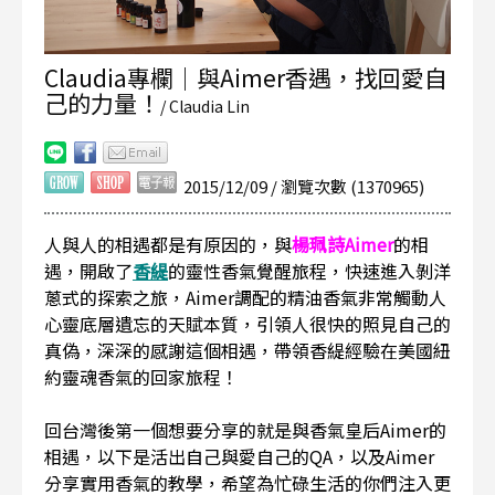
Claudia專欄｜與Aimer香遇，找回愛自
己的力量！
/ Claudia Lin
2015/12/09 / 瀏覽次數 (1370965)
人與人的相遇都是有原因的，與
楊珮詩Aimer
的相
遇，開啟了
香緹
的靈性香氣覺醒旅程，快速進入剝洋
蔥式的探索之旅，Aimer調配的精油香氣非常觸動人
心靈底層遺忘的天賦本質，引領人很快的照見自己的
真偽，深深的感謝這個相遇，帶領香緹經驗在美國紐
約靈魂香氣的回家旅程！
回台灣後第一個想要分享的就是與香氣皇后Aimer的
相遇，
以下是活出自己與愛自己的QA，以及Aimer
分享實用香氣的教學，希望為忙碌生活的你們注入更