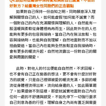
Q4.該如何從關係中保持覺知與對自己誠實，不去討
好對方？給臺灣女性同胞們的正念觀點
如果對自己保持一份自知之明，同時願意深入理
解與關懷自己的人，如何能虛假?如何能不誠實？而
一個對自己的內在充滿關懷與理解的人，自然能有一
股溫暖與柔軟從身體裡冉冉而生，因此對外在的人也
能夠有更多的包容與接納。當自己內在無法放鬆、包
容與接納時，也能夠自我理解，自然地面對而不加以
扭曲變造。當自己內在能夠全然放鬆並自我接納時，
會有更多的暖流升起，自然地流露出一份對自己的關
愛與周圍的關愛。
此時，對他人的付出便能自自然然，不求回報，
也不會有自己正在施善的想法，更不會有什麼討好對
方的感覺，只是自己裡頭被愛的暖流充滿，多餘的暖
流從身體裡流得出來，流向給身邊的人，如此簡單罷
了。如果還做不到這樣，那麼就誠實地面對自己內在
任何一處的不舒適與感受，不如先停下一切強行要求
自己刻意為善的行徑，理解自身之內尚有匱乏與需要