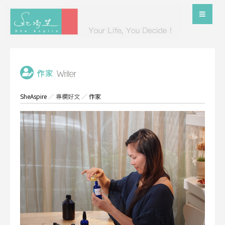
SheAspire
／
專欄好文
／
作家