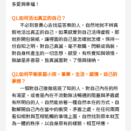
多愛與幸福！
Q1.如何活出真正的自己？
不必刻意費心去找這答案的人，自然地就不辨真
假地活出真正的自己。如果感覺到自己活得虛假，那
就拆開包裝紙，讓裡面的自己是怎樣就怎樣。保持一
份自知之明，對自己真誠、毫不欺瞞、閃躲或偽裝，
對自身所產生的一切念想、感受，有所覺知與領悟，
無論是非善惡，皆真誠面對、了悟與接納。
Q2.如何平衡家庭小孩，事業，生活，感情，自己的
夢想？
一個對自己徹徹底底了知的人，對自己內在的所
有渴望，或者是內在不流動無法暢通的阻塞與矛盾處
有所明白的人，自然能依著一種自然本在的方式，自
動解開自己內在當中的衝突、矛盾之處，在任何兩兩
看似相對與互相牴觸的事情上面，自然找到原本就互
為一體的秩序，以自身原有的樣貌，相互呼應。