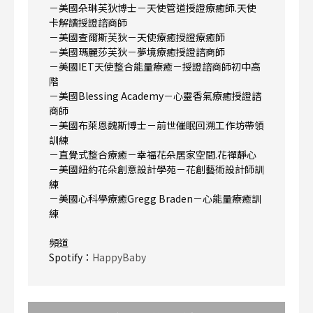
－美國朵琳芙狄博士－天使管道授證療癒師.天使
卡解讀授證諮商師
－美國查爾斯芙狄－天使療癒授證療癒師
－美國瑪麗莎芙狄－夢境療癒授證諮商師
－美國IET天使整合能量療癒－授證諮商師初中高
階
－美國Blessing Academy－心靈香氣療癒授證諮
商師
－美國布萊恩魏斯博士－前世催眠回溯工作坊帶領
訓練
－直覺式整合療癒－幸福花朵居家空間.花禪靜心
－美國紐約花朵創意設計學苑－花創藝術設計師訓
練
－美國心科學療癒Gregg Braden－心能量療癒訓
練
頻道
Spotify：
HappyBaby