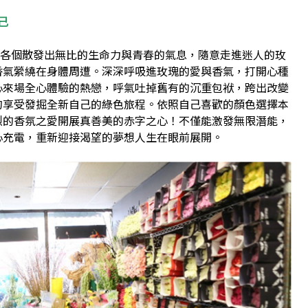
己
個散發出無比的生命力與青春的氣息，隨意走進迷人的玫
香氣縈繞在身體周遭。深深呼吸進玫瑰的愛與香氣，打開心種
心來場全心體驗的熱戀，呼氣吐掉舊有的沉重包袱，跨出改變
的享受發掘全新自己的綠色旅程。依照自己喜歡的顏色選擇本
烈的香氛之愛開展真善美的赤字之心！不僅能激發無限潛能，
心充電，重新迎接渴望的夢想人生在眼前展開。