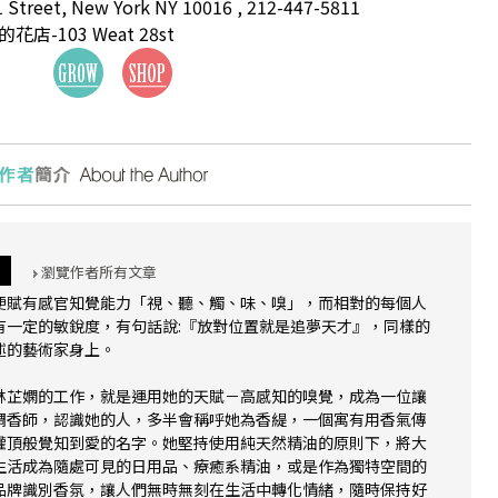
1 Street, New York NY 10016 , 212-447-5811
老的花店-103 Weat 28st
瀏覽作者所有文章
便賦有感官知覺能力「視、聽、觸、味、嗅」，而相對的每個人
有一定的敏銳度，有句話說:『放對位置就是追夢天才』，同樣的
述的藝術家身上。
林芷嫻的工作，就是運用她的天賦－高感知的嗅覺，成為一位讓
調香師，認識她的人，多半會稱呼她為香緹，一個寓有用香氣傳
灌頂般覺知到愛的名字。她堅持使用純天然精油的原則下，將大
生活成為隨處可見的日用品、療癒系精油，或是作為獨特空間的
品牌識別香氛，讓人們無時無刻在生活中轉化情緒，隨時保持好