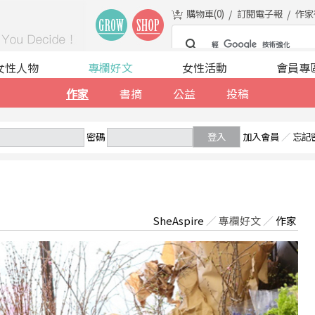
購物車(
0
)
訂閱電子報
作家
女性人物
專欄好文
女性活動
會員專
作家
書摘
公益
投稿
密碼
登入
加入會員
／
忘記
SheAspire
／
專欄好文
／
作家