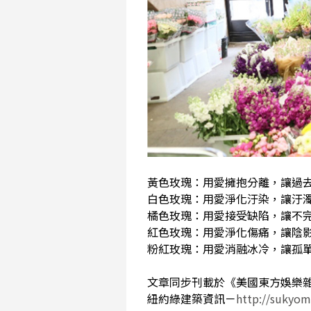
黃色玫瑰：用愛擁抱分離，讓過
白色玫瑰：用愛淨化汙染，讓汙
橘色玫瑰：用愛接受缺陷，讓不
紅色玫瑰：用愛淨化傷痛，讓陰
粉紅玫瑰：用愛消融冰冷，讓孤
文章同步刊載於《美國東方娛樂
紐約綠建築資訊－
http://sukyom