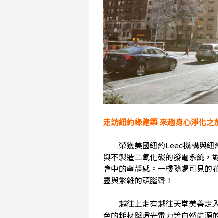
走訪紐約綠建築 來趟身心淨化之
榮獲美國紐約Leed機構與紐
與不製造二氧化碳的發電系統，
會中的寧靜感。一樓隨處可見的
靈與繁雜的頭腦聲！
越往上走有越往天堂美善走入的
色的耗材與燈光電力等自然能源