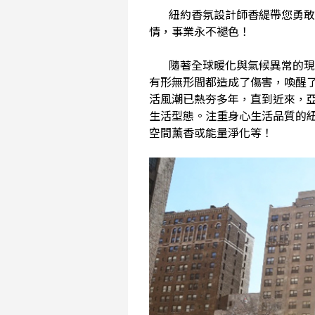
紐約香氛設計師香緹帶您勇敢「
情，事業永不褪色！
隨著全球暖化與氣候異常的現象
有形無形間都造成了傷害，喚醒
活風潮已熱夯多年，直到近來，
生活型態。注重身心生活品質的
空間薰香或能量淨化等！