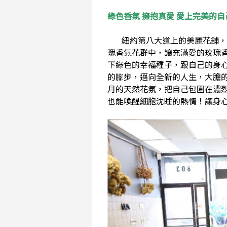
綠色香氣 擁抱真愛 愛上完美的自
紐約第八大道上的美麗花舖，各
瑰香氣花群中，讓充滿愛的玫瑰
下綠色的幸福種子，跟自己的身
的腳步，邁向全新的人生，大膽
月的天然花氛，把自己包圍在濃
也能喚醒細胞沈睡的熱情！讓身