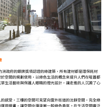
旅
約洲政府的銀牌獎項認證的綠建築，所有建材都是環保耗材
對於空間的規劃使用，以綠色生活的概念來提升人們在喧囂都
花草生活藝術與保護人眼睛的燈光設計，讓走進的人沉澱了心
感受，三樓的空間可見望向窗外街道的沈靜空間，完全綠
的運用規畫，讓空間中瀰漫著一股綠色香氛。在生活空間廣泛