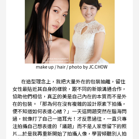
make up / hair / photo by JC.CHOW
在造型理念上，我把大量外在的包裝抽離，留住
女性最貼近其自身的樣貌，跟不同的新娘溝通合作，
協助他們相信，真正的美是自己內在的本質而不是外
在的包裝。「那為何在沒有複雜的設計原素下拍攝，
便不知道如何表達心緒？」一天這問題突然在腦海閃
過，就像打了自己一道耳光！才反思過往，一直只專
注拍攝自己想表達的「議題」而不是人家想留下的照
片....於是我再重新開始了拍攝人像，學習傾聽別人拍