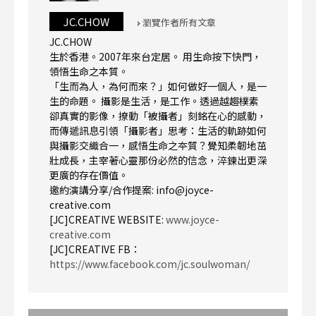
JC.CHOW
瀏覽作者所有文章
JC.CHOW
生於香港。2007年來台定居。 用生命按下快門，
領悟生命之本質。
「生而為人，為何而來？」如何做好一個人，是一
生的命題。 攝影是生活，是工作。透過越趨樸素
卻真實的影像，撩動「被攝者」刻銘在心的感動，
而傳遞訊息引領「攝影者」思考：生活的軌跡如何
與攝影交織合一，感悟生命之夲質？覺知柔韌地茁
壯成長，主宰著心靈那份必然的信念，淬鍊出更深
更廣的存在價值。
邀約演講分享/合作提案: info@joyce-
creative.com
[JC]CREATIVE WEBSITE:
www.joyce-
creative.com
[JC]CREATIVE FB：
https://www.facebook.com/jc.soulwoman/