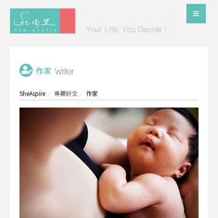
SheAspire
／
專欄好文
／
作家