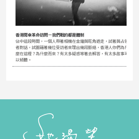
香港雨傘革命訪問－我們戰的都是體制
佔中這段時間，一個人帶著相機在金鐘與旺角遊走，試著與占領
者對話，試圖藉著幾位受訪者來理出幾段脈絡，香港人你們為什
麼在這裡？為什麼而來？有太多疑惑等著去解答，有太多故事可
以傾聽。