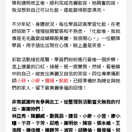
導和適時修正後，順利完成亮麗妝容，她興奮的說，
我沒想到自己可以化妝，還能變得那麼漂亮。
不分年紀、身體狀況，每位學員認真學習化妝，在老
師協助下，慢慢拋開緊張和不熟悉，「化妝後，我就
像是毛毛蟲變成蝴蝶般美麗，我很開心。」一位聽障
學員，用手語比出現在心情，臉上盡是笑意。
彩妝活動接近尾聲，學員們紛紛進行最後一個步驟，
塗上適量的口紅，接著，抿一抿雙唇，然候，看著鏡
中的自己，綻放出美麗又自信的笑容。四位專業攝影
師
小菲
、
小麥
、
耀揚
、
航航
，已經準備好為婦女與她
們的家人，留下最美麗幸福的回憶！
非常感謝所有參與志工，從整理到活動當天無我的付
出，謝謝妳們：
林亞秀、陳麟威、劉佩辰、婕芸、小麥、小荳、廖小
瞳、于芬、于芳、莊晧、謝明依、陳容、張本維、王
浩翔、楊佳樺、楊靜芳、淑容、胡勝倫、賴俊福、何