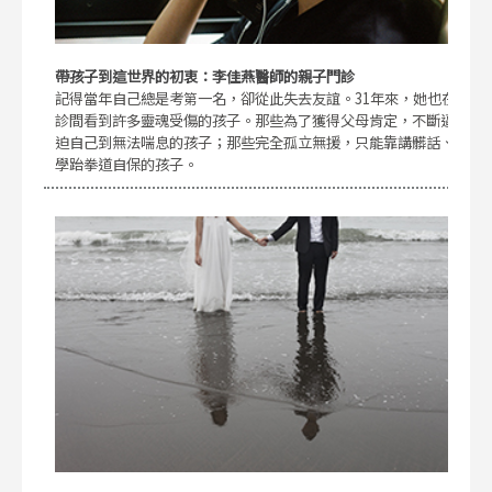
帶孩子到這世界的初衷：李佳燕醫師的親子門診
記得當年自己總是考第一名，卻從此失去友誼。31年來，她也在
診間看到許多靈魂受傷的孩子。那些為了獲得父母肯定，不斷逼
迫自己到無法喘息的孩子；那些完全孤立無援，只能靠講髒話、
學跆拳道自保的孩子。