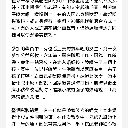
但都一樣認真聽老師說明，依樣畫葫蘆，雖然不太熟
練，卻也慢慢化出心得，有的人拿起睫毛膏，對著鏡
子瞪大眼，緩慢刷上，有的人因為身體狀況，拿起粉
撲微抖，或是身體有些歪斜，卻都能找到適合方式上
妝，有的人或許聽不到外面聲音，但透過肢體語言同
樣可以傳遞變美技巧。
參加的學員中，有位看上去秀氣年輕的女生，第一次
參加公益彩妝。六年前，還在職場工作，因為工作所
需，會化一點淡妝，在走入婚姻後，陸續生了三個小
孩，其中一位是遲緩兒，生活轉而以家庭為重，為了
孩子打轉，對自己卻是隨便穿扮，透過此次學，她重
拾化妝手感，她說，回家後會適時打扮，期待以後出
席小孩學校活動時，能讓小孩有面子的炫耀說：「我
媽媽很漂亮吧！」
整個彩妝過程，有一位總是帶著笑容的婦女，本來覺
得化妝是件困難的事，在此次教學中，老師先幫她化
好一半的臉，她試著完成另外一半，搭配老師細心教