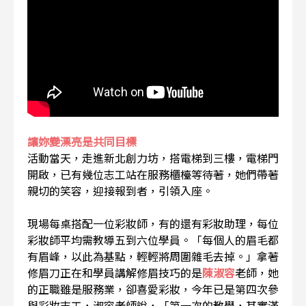
讓妳變漂亮是共同目標
活動當天，走進新北創力坊，搭電梯到三樓，電梯門
開啟，已有幾位志工站在服務櫃檯等待著，她們帶著
親切的笑容，迎接報到者，引領入座。
現場每桌搭配一位彩妝師，
有的還有彩妝助理，每位
彩妝師平均需教導五到六位學員。「每個人的眉毛都
有眉峰，以此為基點，輕輕將周圍雜毛去掉。」拿著
修眉刀正在和學員講解修眉技巧的是
陳淑容
老師，她
的正職雖是服務業，卻喜愛彩妝，今年已是第四次參
與彩妝志工，淑容老師說，「第一次的教學，其實滿