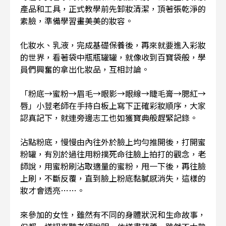
產品和工具，正式教學前先卸妝清潔，頂著張乾淨的
素臉，準備學習畫美美的妝容。
化妝水、乳液，完成基礎保養後，再來就要進入彩妝
的世界，看著袋中瓶瓶罐罐，就像收到百寶袋般，學
員們興奮的拿出化妝品，互相討論。
「粉底→蜜粉→眉毛→眼影→眼線→睫毛膏→腮紅→
唇」小荳老師在手持白板上寫下正確彩妝順序，大家
認真記下，就連旁邊志工也如獲寶典般趕緊記錄。
沾點粉底，慢慢由內往外於臉上均勻推開後，打開蜜
粉罐，有別於過往用粉撲死命往臉上拍打的觀念，老
師說，用蜜粉刷沾取適量的蜜粉，甩一下後，再往臉
上刷，不斷反覆，直到臉上粉底黏膩感消失，這樣的
妝才會透亮……。
來參加的女性，雖然有不同的身體狀況和生命故事，