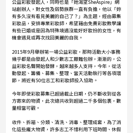
公益彩妝發起人，同時也是「她渴望SheAspire」網
站創辦人，對女性及弱勢族群一直有負擔，他以「妳
有多久沒有看見美麗的自己了？」為主題，經由募集
彩妝品，安排專業彩妝師，希望藉由免費彩妝教學讓
有些已婚或是因為特殊境遇沒能好好妝扮的女性，有
機會遇見或再次找回美麗的自我。
2015年9月舉辦第一場公益彩妝，那時活動大小事務
幾乎都是由發起人和少數志工艱難包辦，漸漸的，公
益彩妝名聲開始發酵，越來越多人支持，今年，從活
動發起、籌備、募集、整理、當天活動執行等各項環
節，將近有50位志工和彩妝師投入協助。
今年即使彩妝募集已超過截止日期，仍不斷收到從各
方寄來的物資，此次總共收到超過二千多個包裹，數
量相當可觀。
收件、拆箱、分類、清洗、消毒、整理成套，為了消
化這些龐大物資，許多志工不惜利用下班時間、休假