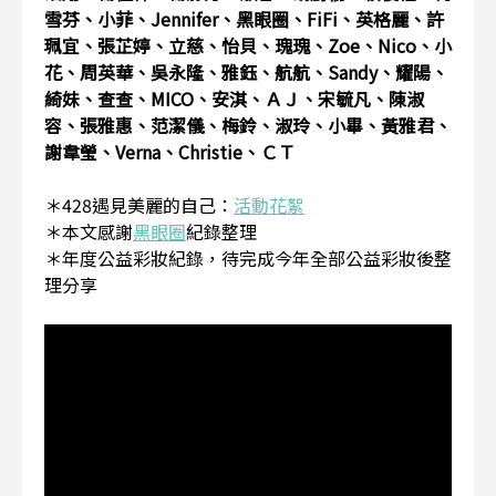
雪芬、小菲、Jennifer、黑眼圈、FiFi、英格麗、許
珮宜、張芷婷、立慈、怡貝、瑰瑰、Zoe、Nico、小
花、周英華、吳永隆、雅鈺、航航、Sandy、耀陽、
綺妹、查查、MICO、安淇、ＡＪ、宋毓凡、陳淑
容、張雅惠、范潔儀、梅鈴、淑玲、小畢、黃雅君、
謝韋瑩、Verna、Christie、ＣＴ
＊428遇見美麗的自己：
活動花絮
＊本文感謝
黑眼圈
紀錄整理
＊年度公益彩妝紀錄，待完成今年全部公益彩妝後整
理分享