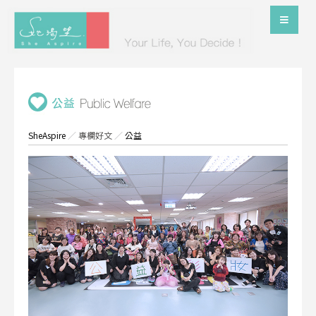
SheAspire
／
專欄好文
／
公益