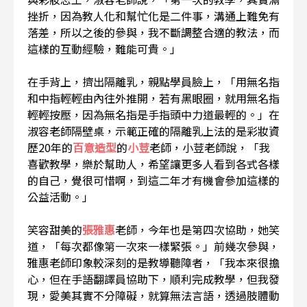
挫折，因為教人化和幫忙化是二件事，溝通上難免有
落差，所以之後的參與，我不斷調整合適的教法，而
這樣的互動經驗，難能可貴。」
在手背上，擠出隔離乳，親點學員臉上，「用無名指
和中指輕輕由內往外推開，若有黑眼圈，就用無名指
輕輕按壓，因為無名指是手指頭中力道最輕的。」在
淑容老師隔壁桌，示範正確的隔離乳上法的是彩妝資
歷20年的
百意造型
的
小荳
老師，小荳老師說，「我
喜歡教學，樂於幫助人，希望讓更多人看到各式各樣
的自己，覺很可惜啊，到這二年才有機會參加這樣的
公益活動。」
笑容甜美的
張雅惠
老師，今年也是第四次協助，她笑
道，「每次都像第一次來一樣緊張。」前幾次參與，
雅惠老師印象較深刻的是教導聽障者，「我本來很擔
心，但在手語翻譯員協助下，順利完成教學，但我發
現，愛美其實不分障礙，就算無法言語，透過肢體動