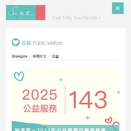
SheAspire
／
專欄好文
／
公益
她渴望－2025年公益服務回顧與感謝