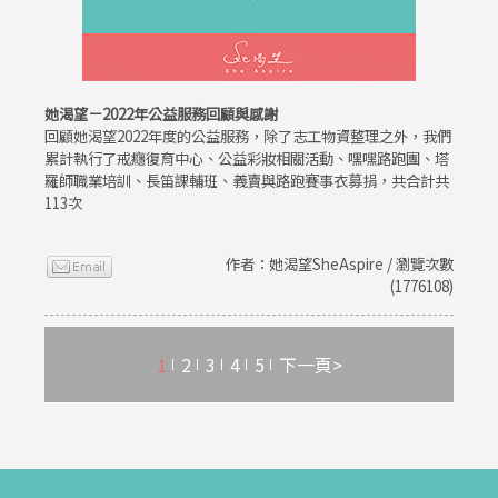
她渴望－2022年公益服務回顧與感謝
回顧她渴望2022年度的公益服務，除了志工物資整理之外，我們
累計執行了戒癮復育中心、公益彩妝相關活動、嘿嘿路跑團、塔
羅師職業培訓、長笛課輔班、義賣與路跑賽事衣募捐，共合計共
113次
作者：她渴望SheAspire / 瀏覽次數
(1776108)
1
2
3
4
5
下一頁>