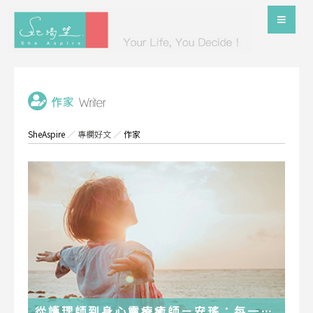
SheAspire
／
專欄好文
／
作家
從護理師到身心靈療癒師－安瑤：每一段