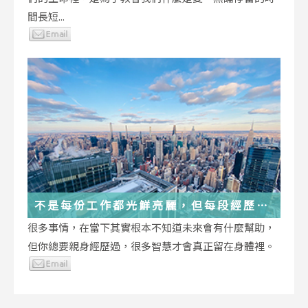
間長短...
不是每份工作都光鮮亮麗，但每段經歷都
在偷偷改變你
很多事情，在當下其實根本不知道未來會有什麼幫助，
但你總要親身經歷過，很多智慧才會真正留在身體裡。