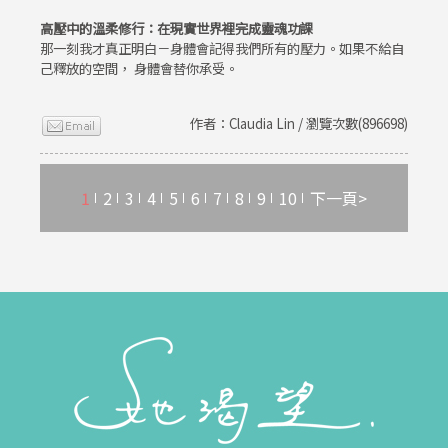
高壓中的溫柔修行：在現實世界裡完成靈魂功課
那一刻我才真正明白－身體會記得我們所有的壓力。如果不給自
己釋放的空間， 身體會替你承受。
作者：Claudia Lin / 瀏覽次數(896698)
1
2
3
4
5
6
7
8
9
10
下一頁>