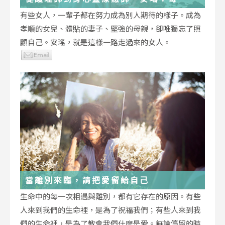
低谷，都能成為重生的起點
有些女人，一輩子都在努力成為別人期待的樣子。成為
孝順的女兒、體貼的妻子、堅強的母親，卻唯獨忘了照
顧自己。安瑤，就是這樣一路走過來的女人。
當離別來臨，請把愛留給自己
生命中的每一次相遇與離別，都有它存在的原因。有些
人來到我們的生命裡，是為了祝福我們；有些人來到我
們的生命裡，是為了教會我們什麼是愛。無論停留的時