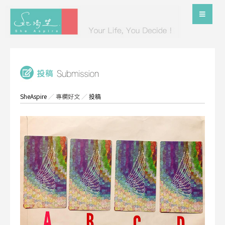
SheAspire
／
專欄好文
／
投稿