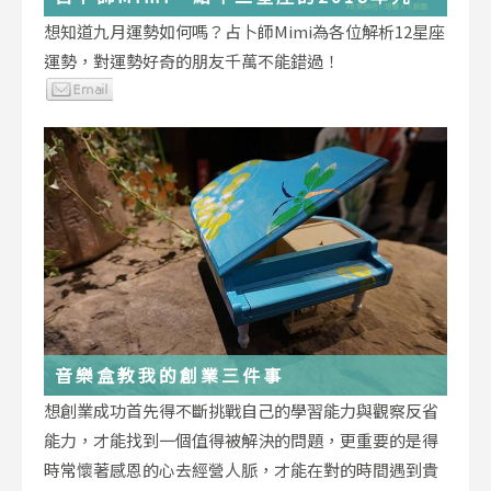
運勢小叮嚀
想知道九月運勢如何嗎？占卜師Mimi為各位解析12星座
運勢，對運勢好奇的朋友千萬不能錯過！
音樂盒教我的創業三件事
想創業成功首先得不斷挑戰自己的學習能力與觀察反省
能力，才能找到一個值得被解決的問題，更重要的是得
時常懷著感恩的心去經營人脈，才能在對的時間遇到貴