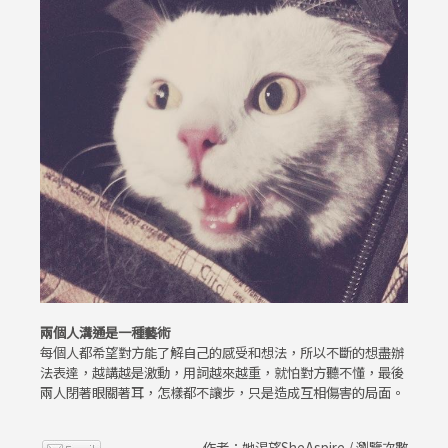
兩個人溝通是一種藝術
每個人都希望對方能了解自己的感受和想法，所以不斷的想盡辦
法表達，越講越是激動，用詞越來越重，就怕對方聽不懂，最後
兩人閉著眼關著耳，怎樣都不讓步，只是造成互相傷害的局面。
作者：她渴望SheAspire / 瀏覽次數