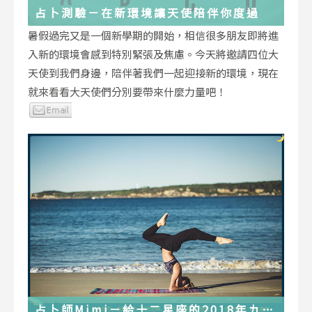
占卜測驗－在新環境讓天使陪伴你度過
暑假過完又是一個新學期的開始，相信很多朋友即將進
入新的環境會感到特別緊張及焦慮。今天將邀請四位大
天使到我們身邊，陪伴著我們一起迎接新的環境，現在
就來看看大天使們分別要帶來什麼力量吧！
占卜師Mimi－給十二星座的2018年九月