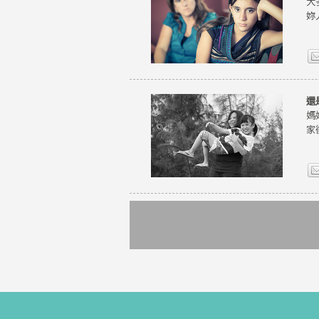
大
妳
還
媽
家