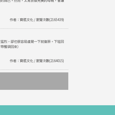
美的自己。然而，太常去做完美的母親，會讓
作者：寶瓶文化 / 瀏覽次數(2165439)
火猛烈，卻也很容易虛晃一下就復原。下班回
有帶餐袋回來）
作者：寶瓶文化 / 瀏覽次數(2164015)