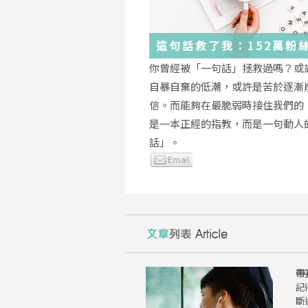
這句話救了我：152萬粉
證，韓國最受歡迎的
你曾經被「一句話」拯救過嗎？或
YouTuber「國民姐姐」
自暴自棄的低潮，或許是苦於逐漸
為跌落情緒深淵的你雪中
信。而能夠在最脆弱時接住我們的
是一本正經的指教，而是一句動人
話」。
帶
記
斷