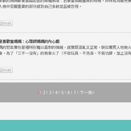
多數的媽媽都會面臨如此的兩難困境：若要當個最盡責的母親，妳得成為最完
人格中至關重要的部分感到自己多餘並且被忽視。
是喜歡當媽媽：心理師媽媽的內心戲
媽的怒氣實在是種特別難以面對的情緒，感覺既混亂又正常，貌似驚死人地砲
後，為了「三不一沒有」的鳥事火了（不收玩具、不洗澡、不寫功課，加上沒
1
2
3
4
5
6
7
下一頁>