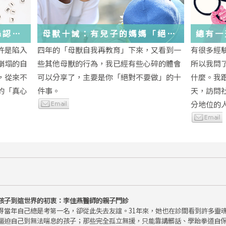
絲認
母獸十誡：有兒子的媽媽「絕對
總有一
不要做」的十件事
歲，該
許是陷入
四年的「母獸自我再教育」下來，又看到一
有很多經
金美敬
些生活
崩塌的自
些其他母獸的行為，我已經有些心碎的體會
所以我問
送炭！
，從來不
可以分享了，主要是你「絕對不要做」的十
什麼。我
的「真心
件事。
天，訪問
分地位的人.
孩子到這世界的初衷：李佳燕醫師的親子門診
得當年自己總是考第一名，卻從此失去友誼。31年來，她也在診間看到許多靈
逼迫自己到無法喘息的孩子；那些完全孤立無援，只能靠講髒話、學跆拳道自