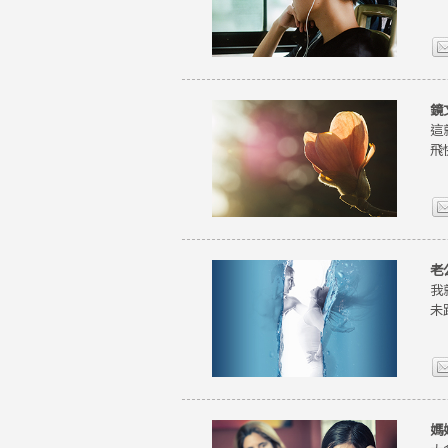
鏡
這
飛
老
我
未
媽