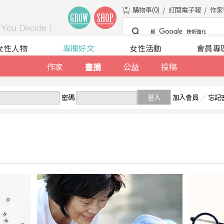
購物車(
0
)
訂閱電子報
作家
女性人物
專欄好文
女性活動
會員專
作家
書摘
公益
投稿
密碼
登入
加入會員
／
忘記