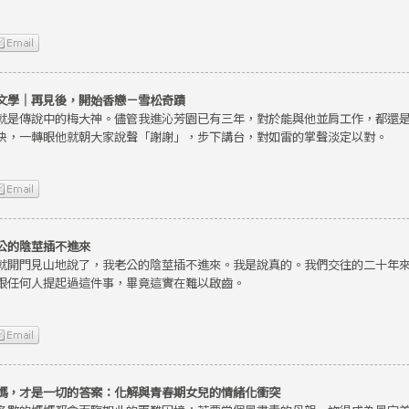
文學｜再見後，開始香戀－雪松奇蹟
就是傳說中的梅大神。儘管我進沁芳園已有三年，對於能與他並肩工作，都還
快，一轉眼他就朝大家說聲「謝謝」，步下講台，對如雷的掌聲淡定以對。
公的陰莖插不進來
就開門見山地說了，我老公的陰莖插不進來。我是說真的。我們交往的二十年
跟任何人提起過這件事，畢竟這實在難以啟齒。
媽，才是一切的答案：化解與青春期女兒的情緒化衝突