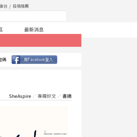
後台
投稿推薦
區
最新消息
密碼
SheAspire
／
專欄好文
／
書摘