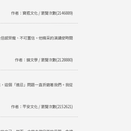
作者：寶瓶文化 / 瀏覽次數(2146889)
是倍感榮寵、不可置信。他精采的演講使時間
作者：鏡文學 / 瀏覽次數(2128880)
來，這個「進忌」問題一直折磨著我們。我從
作者：平安文化 / 瀏覽次數(2152621)