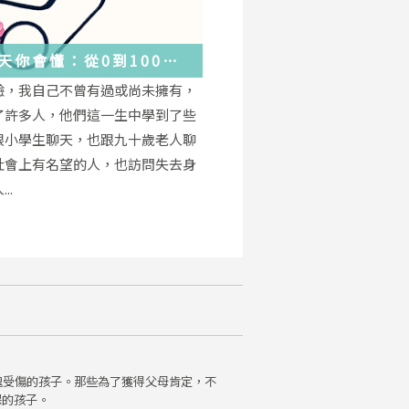
天你會懂：從0到100
學會的人生大事，都在這
驗，我自己不曾有過或尚未擁有，
的小事裡了
了許多人，他們這一生中學到了些
跟小學生聊天，也跟九十歲老人聊
社會上有名望的人，也訪問失去身
..
魂受傷的孩子。那些為了獲得父母肯定，不
保的孩子。