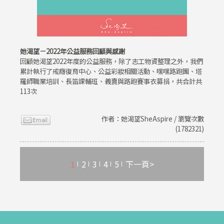
她渴望－2022年公益服務回顧與感謝
回顧她渴望2022年度的公益服務，除了志工物資整理之外，我們
累計執行了戒癮復育中心、公益彩妝相關活動、嘿嘿路跑團、塔
羅師職業培訓、長笛課輔班、義賣與路跑賽事衣募捐，共合計共
113次
作者：她渴望SheAspire / 瀏覽次數
(1782321)
1
2
3
4
5
下一頁>