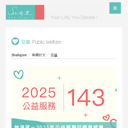
SheAspire
／
專欄好文
／
公益
她渴望－2025年公益服務回顧與感謝