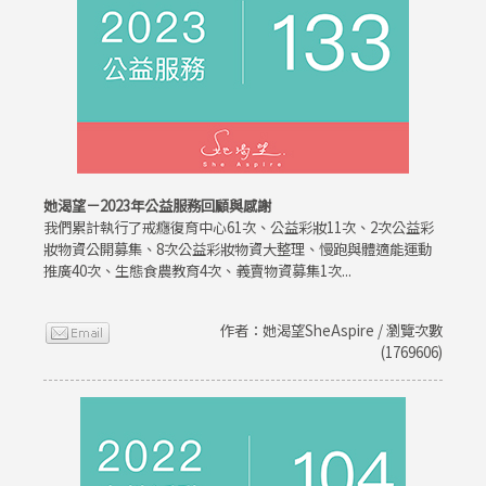
她渴望－2023年公益服務回顧與感謝
我們累計執行了戒癮復育中心61次、公益彩妝11次、2次公益彩
妝物資公開募集、8次公益彩妝物資大整理、慢跑與體適能運動
推廣40次、生態食農教育4次、義賣物資募集1次...
作者：她渴望SheAspire / 瀏覽次數
(1769606)