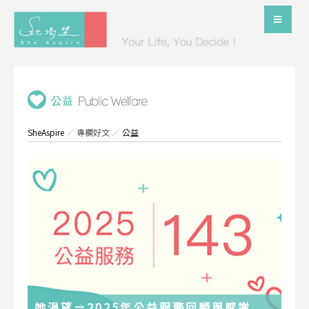
SheAspire
／
專欄好文
／
公益
她渴望－2025年公益服務回顧與感謝