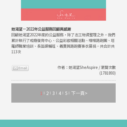
她渴望－2022年公益服務回顧與感謝
回顧她渴望2022年度的公益服務，除了志工物資整理之外，我們
累計執行了戒癮復育中心、公益彩妝相關活動、嘿嘿路跑團、塔
羅師職業培訓、長笛課輔班、義賣與路跑賽事衣募捐，共合計共
113次
作者：她渴望SheAspire / 瀏覽次數
(1781893)
1
2
3
4
5
下一頁>