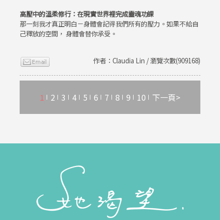
高壓中的溫柔修行：在現實世界裡完成靈魂功課
那一刻我才真正明白－身體會記得我們所有的壓力。如果不給自
己釋放的空間， 身體會替你承受。
作者：Claudia Lin / 瀏覽次數(909168)
1
2
3
4
5
6
7
8
9
10
下一頁>