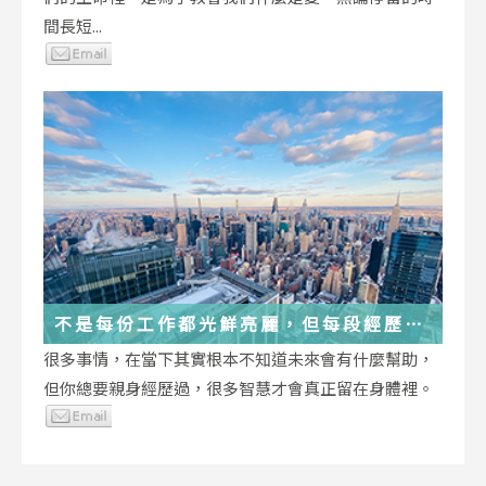
間長短...
不是每份工作都光鮮亮麗，但每段經歷都
在偷偷改變你
很多事情，在當下其實根本不知道未來會有什麼幫助，
但你總要親身經歷過，很多智慧才會真正留在身體裡。