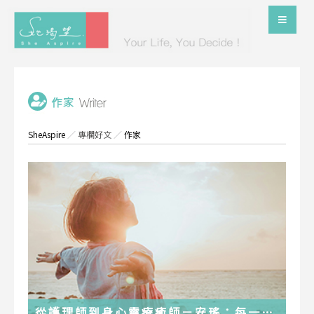
SheAspire
／
專欄好文
／
作家
從護理師到身心靈療癒師－安瑤：每一段