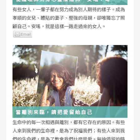
低谷，都能成為重生的起點
有些女人，一輩子都在努力成為別人期待的樣子。成為
孝順的女兒、體貼的妻子、堅強的母親，卻唯獨忘了照
顧自己。安瑤，就是這樣一路走過來的女人。
當離別來臨，請把愛留給自己
生命中的每一次相遇與離別，都有它存在的原因。有些
人來到我們的生命裡，是為了祝福我們；有些人來到我
們的生命裡，是為了教會我們什麼是愛。無論停留的時