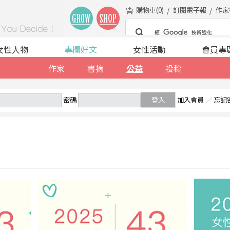
購物車(
0
)
訂閱電子報
作家
女性人物
專欄好文
女性活動
會員專
作家
書摘
公益
投稿
密碼
登入
加入會員
／
忘記