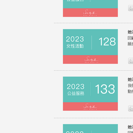
她
回
願
她
我
動
她
回