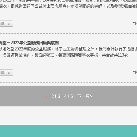
9場次，很感謝因認同公益付出理念願意在她渴望開課的老師，以及參與活動的
作
渴望－2022年公益服務回顧與感謝
顧她渴望2022年度的公益服務，除了志工物資整理之外，我們累計執行了戒癮
、塔羅師職業培訓、長笛課輔班、義賣與路跑賽事衣募捐，共合計共113次
作
1
2
3
4
5
下一頁>