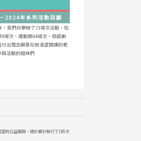
－2024年系列活動回顧
4年，我們共舉辦了73場次活動，包
類9場次、運動類64場次，很感謝
益付出理念願意在她渴望開課的老
參與活動的姐妹們
望的公益服務，總計累計執行了185次