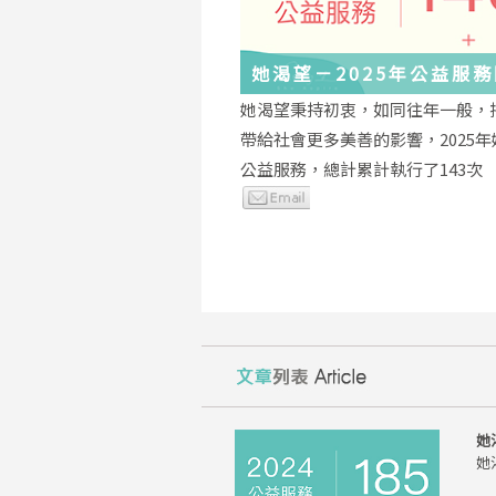
她渴望－2025年公益服
與感謝
她渴望秉持初衷，如同往年一般，
帶給社會更多美善的影響，2025
公益服務，總計累計執行了143次
她
她