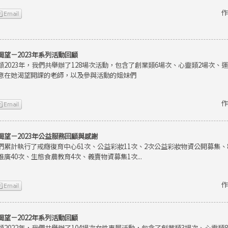
作
渴望－2023年系列活動回顧
顧2023年，我們共舉辦了128場次活動，包含了創業類6場次、心靈類2場次、
意在她渴望開課的老師，以及參與活動的姐妹們
作
渴望－2023年公益服務回顧與感謝
們累計執行了戒癮復育中心61次、公益彩妝11次、2次公益彩妝物資公開募集
推廣40次、生態食農教育4次、義賣物資募集1次...
作
渴望－2022年系列活動回顧
顧2022年，我們共舉辦了104場次女性專屬活動，包含了創業類3場次、心靈