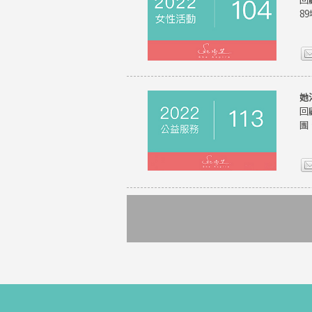
8
她
回
團