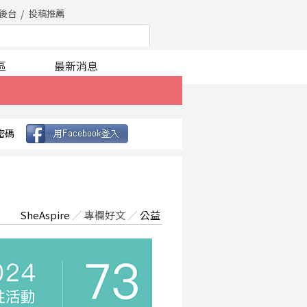
後台
投稿推薦
區
最新消息
密碼
SheAspire
／
專欄好文
／
公益