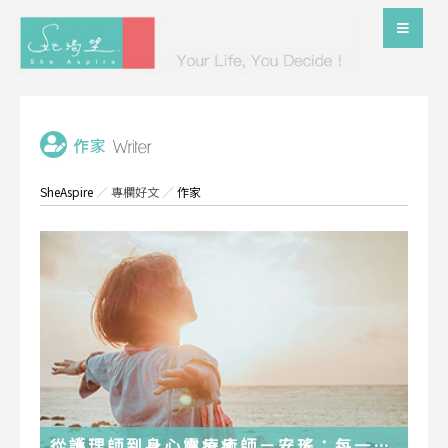
SheAspire
／
專欄好文
／
作家
從護理師到身心靈療癒師－安瑤：每一段