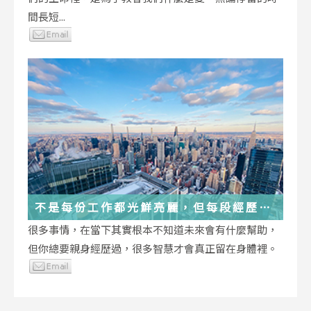
間長短...
不是每份工作都光鮮亮麗，但每段經歷都
在偷偷改變你
很多事情，在當下其實根本不知道未來會有什麼幫助，
但你總要親身經歷過，很多智慧才會真正留在身體裡。