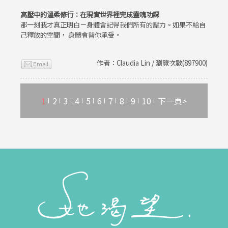
高壓中的溫柔修行：在現實世界裡完成靈魂功課
那一刻我才真正明白－身體會記得我們所有的壓力。如果不給自
己釋放的空間， 身體會替你承受。
作者：Claudia Lin / 瀏覽次數(897900)
1
2
3
4
5
6
7
8
9
10
下一頁>