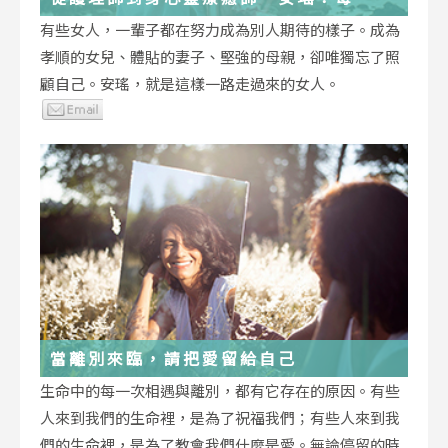
低谷，都能成為重生的起點
有些女人，一輩子都在努力成為別人期待的樣子。成為
孝順的女兒、體貼的妻子、堅強的母親，卻唯獨忘了照
顧自己。安瑤，就是這樣一路走過來的女人。
當離別來臨，請把愛留給自己
生命中的每一次相遇與離別，都有它存在的原因。有些
人來到我們的生命裡，是為了祝福我們；有些人來到我
們的生命裡，是為了教會我們什麼是愛。無論停留的時