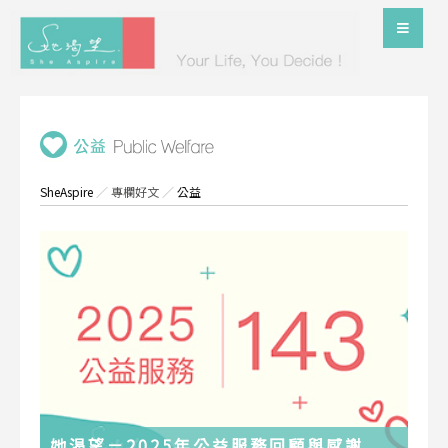
SheAspire
／
專欄好文
／
公益
她渴望－2025年公益服務回顧與感謝