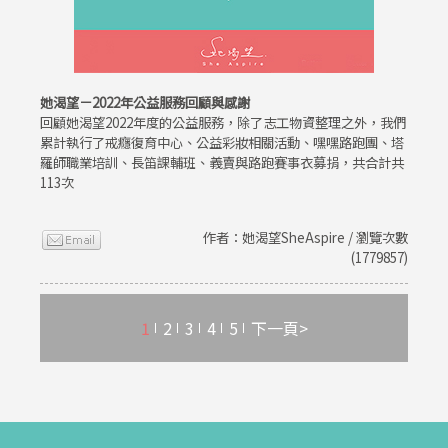
她渴望－2022年公益服務回顧與感謝
回顧她渴望2022年度的公益服務，除了志工物資整理之外，我們
累計執行了戒癮復育中心、公益彩妝相關活動、嘿嘿路跑團、塔
羅師職業培訓、長笛課輔班、義賣與路跑賽事衣募捐，共合計共
113次
作者：她渴望SheAspire / 瀏覽次數
(1779857)
1
2
3
4
5
下一頁>