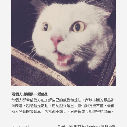
兩個人溝通是一種藝術
每個人都希望對方能了解自己的感受和想法，所以不斷的想盡辦
法表達，越講越是激動，用詞越來越重，就怕對方聽不懂，最後
兩人閉著眼關著耳，怎樣都不讓步，只是造成互相傷害的局面。
作者：她渴望SheAspire / 瀏覽次數