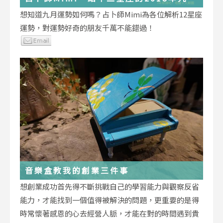
運勢小叮嚀
想知道九月運勢如何嗎？占卜師Mimi為各位解析12星座
運勢，對運勢好奇的朋友千萬不能錯過！
音樂盒教我的創業三件事
想創業成功首先得不斷挑戰自己的學習能力與觀察反省
能力，才能找到一個值得被解決的問題，更重要的是得
時常懷著感恩的心去經營人脈，才能在對的時間遇到貴