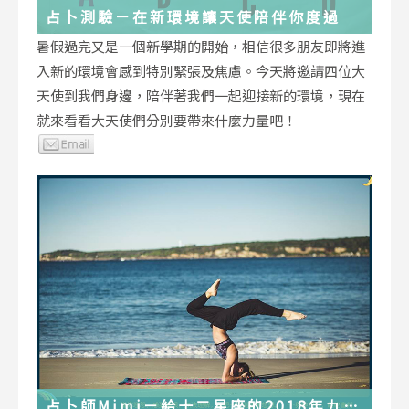
占卜測驗－在新環境讓天使陪伴你度過
暑假過完又是一個新學期的開始，相信很多朋友即將進
入新的環境會感到特別緊張及焦慮。今天將邀請四位大
天使到我們身邊，陪伴著我們一起迎接新的環境，現在
就來看看大天使們分別要帶來什麼力量吧！
占卜師Mimi－給十二星座的2018年九月