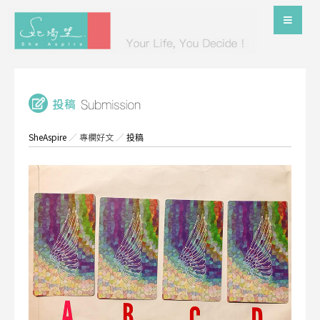
SheAspire
／
專欄好文
／
投稿