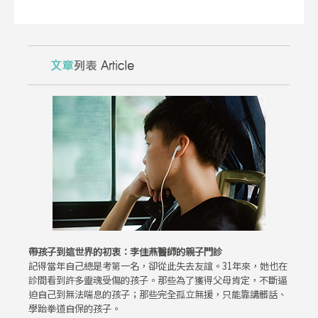
帶孩子到這世界的初衷：李佳燕醫師的親子門診
記得當年自己總是考第一名，卻從此失去友誼。31年來，她也在
診間看到許多靈魂受傷的孩子。那些為了獲得父母肯定，不斷逼
迫自己到無法喘息的孩子；那些完全孤立無援，只能靠講髒話、
學跆拳道自保的孩子。