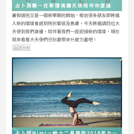
占卜測驗－在新環境讓天使陪伴你度過
暑假過完又是一個新學期的開始，相信很多朋友即將進
入新的環境會感到特別緊張及焦慮。今天將邀請四位大
天使到我們身邊，陪伴著我們一起迎接新的環境，現在
就來看看大天使們分別要帶來什麼力量吧！
占卜師Mimi－給十二星座的2018年九月