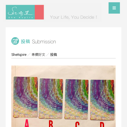
SheAspire
／
專欄好文
／
投稿