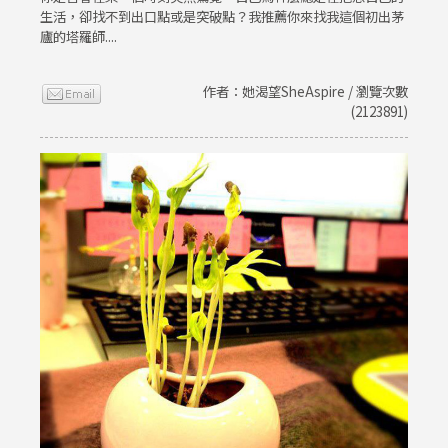
生活，卻找不到出口點或是突破點？我推薦你來找我這個初出茅
廬的塔羅師....
作者：她渴望SheAspire / 瀏覽次數
(2123891)