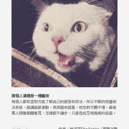
兩個人溝通是一種藝術
每個人都希望對方能了解自己的感受和想法，所以不斷的想盡辦
法表達，越講越是激動，用詞越來越重，就怕對方聽不懂，最後
兩人閉著眼關著耳，怎樣都不讓步，只是造成互相傷害的局面。
作者：她渴望SheAspire / 瀏覽次數