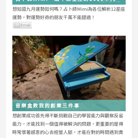
運勢小叮嚀
想知道九月運勢如何嗎？占卜師Mimi為各位解析12星座
運勢，對運勢好奇的朋友千萬不能錯過！
音樂盒教我的創業三件事
想創業成功首先得不斷挑戰自己的學習能力與觀察反省
能力，才能找到一個值得被解決的問題，更重要的是得
時常懷著感恩的心去經營人脈，才能在對的時間遇到貴