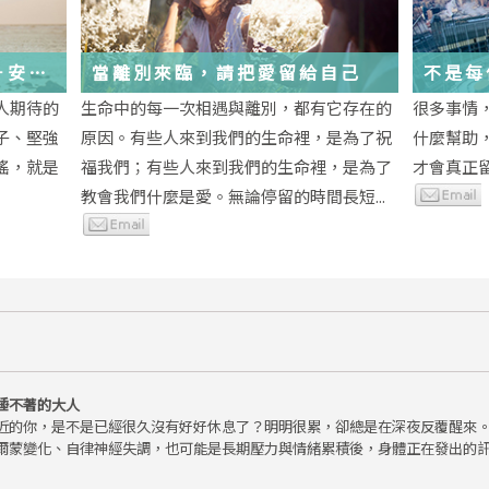
－安
當離別來臨，請把愛留給自己
不是每
為重生
段經歷
人期待的
生命中的每一次相遇與離別，都有它存在的
很多事情
子、堅強
原因。有些人來到我們的生命裡，是為了祝
什麼幫助
瑤，就是
福我們；有些人來到我們的生命裡，是為了
才會真正
教會我們什麼是愛。無論停留的時間長短...
睡不著的大人
近的你，是不是已經很久沒有好好休息了？明明很累，卻總是在深夜反覆醒來
爾蒙變化、自律神經失調，也可能是長期壓力與情緒累積後，身體正在發出的