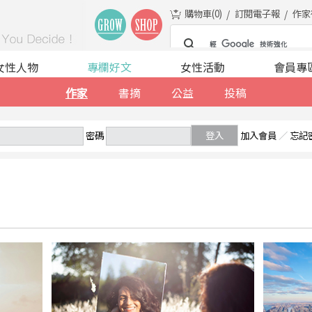
購物車(
0
)
訂閱電子報
作家
女性人物
專欄好文
女性活動
會員專
作家
書摘
公益
投稿
密碼
登入
加入會員
／
忘記