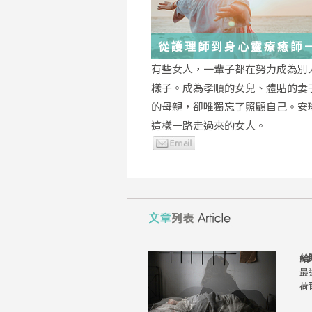
從護理師到身心靈療癒師
瑤：每一段低谷，都能成
有些女人，一輩子都在努力成為別
的起點
樣子。成為孝順的女兒、體貼的妻
的母親，卻唯獨忘了照顧自己。安
這樣一路走過來的女人。
給
最
荷