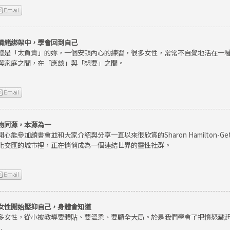
情緒綁架中，學會回到自己
總是「太負責」的妳，一個安頓內心的練習，很多女性，常常不自覺地活在一
與家庭之間，在「應該」與「想要」之間。
物同源，本源為一
開心能參加讀書會並和大家介紹與分享一直以來很欣賞的Sharon Hamilton-
化交匯的城市裡，正在悄悄成為一個連結世界的靈性社群。
女性開始壓抑自己，身體會知道
多女性，從小被教導要體貼、要溫柔、要顧全大局。於是我們學會了把憤怒藏
.