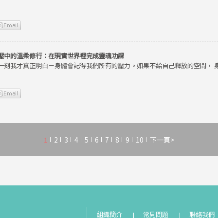
壓中的溫柔修行：在現實世界裡完成靈魂功課
一刻我才真正明白－身體會記得我們所有的壓力。如果不給自己釋放的空間， 
1
2
3
4
5
6
7
8
9
10
下一頁>
組織簡介
常見問題
聯絡我們