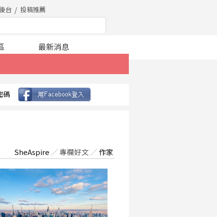
後台
投稿推薦
區
最新消息
密碼
SheAspire
／
專欄好文
／
作家