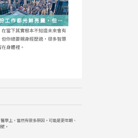
份工作都光鮮亮麗，但每
都在偷偷改變你
，在當下其實根本不知道未來會有
，但你總要親身經歷過，很多智慧
留在身體裡。
。醫學上，當然有很多原因。可能是更年期、
訊號。