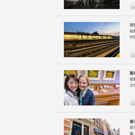
在
給
作
萬
很
文
當
很
後..