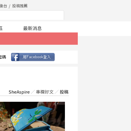
後台
投稿推薦
區
最新消息
密碼
SheAspire
／
專欄好文
／
投稿