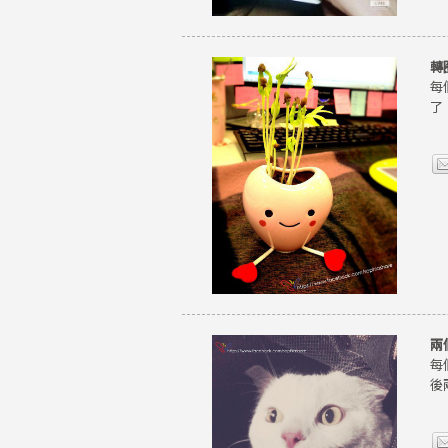
轉
每
了
兩
每
後