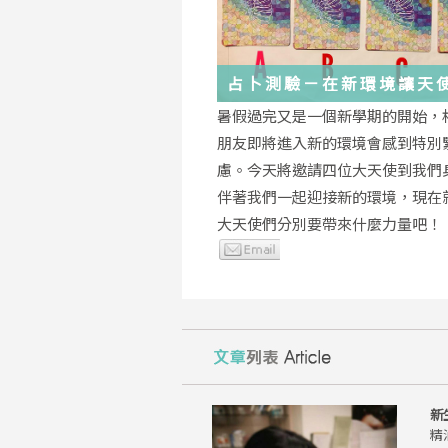
占卜測驗－在新環境讓天
你度過
暑假過完又是一個新學期的開始，
朋友即將進入新的環境會感到特別
慮。今天將邀請四位大天使到我們
伴著我們一起迎接新的環境，現在
大天使們分別要帶來什麼力量吧！
新
精