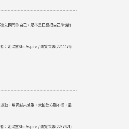
那麼先問問你自己，是不是已經把自己準備好
者：她渴望SheAspire / 瀏覽次數(2244476)
是激動，用詞越來越重，就怕對方聽不懂，最
者：她渴望SheAspire / 瀏覽次數(2237621)