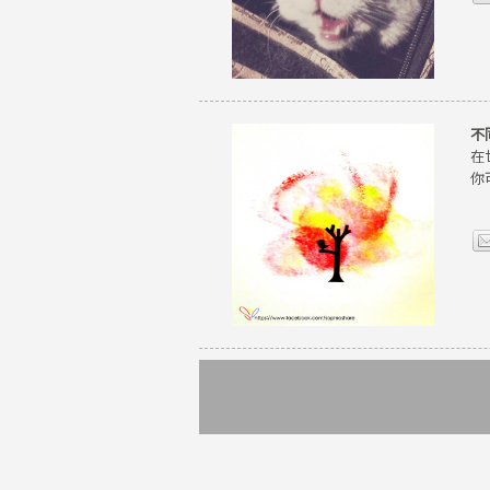
不
在
你