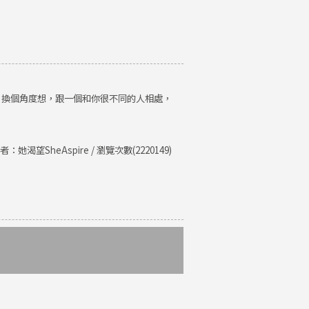
。換個角度想，跟一個和你很不同的人相處，
者：她渴望SheAspire / 瀏覽次數(2220149)