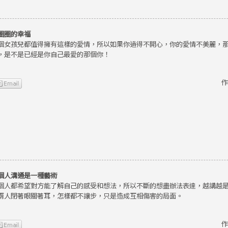
圈圈的幸福
個女孩兒都值得擁有這樣的愛情，所以如果你過得不開心，你的愛情不美麗，
，是不是已經是你自己最愛的那個你！
作
個人溝通是一種藝術
個人都希望對方能了解自己的感受和想法，所以不斷的想盡辦法表達，越講越
兩人閉著眼關著耳，怎樣都不讓步，只是造成互相傷害的局面。
作