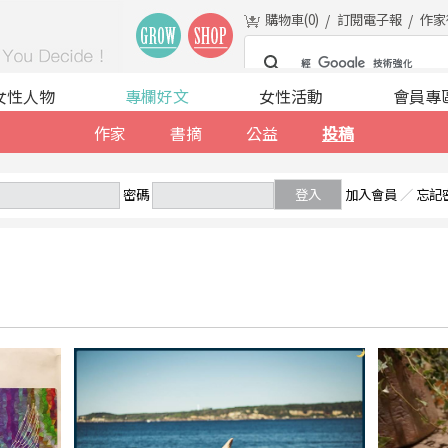
購物車(
0
)
訂閱電子報
作家
女性人物
專欄好文
女性活動
會員專
作家
書摘
公益
投稿
密碼
登入
加入會員
／
忘記