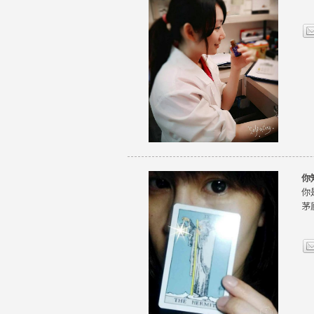
你
你
茅廬