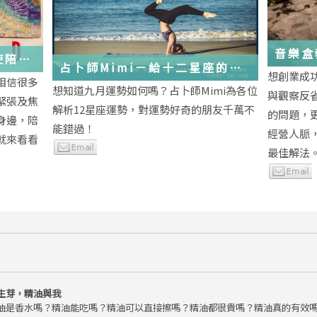
音樂盒
使陪伴
占卜師Mimi－給十二星座的
想創業成
相信很多
2018年九月運勢小叮嚀
想知道九月運勢如何嗎？占卜師Mimi為各位
與觀察反
緊張及焦
解析12星座運勢，對運勢好奇的朋友千萬不
的問題，
身邊，陪
能錯過！
經營人脈
就來看看
最佳解法
生芽，精油與我
油是香水嗎？精油能吃嗎？精油可以直接擦嗎？精油都很貴嗎？精油真的有效