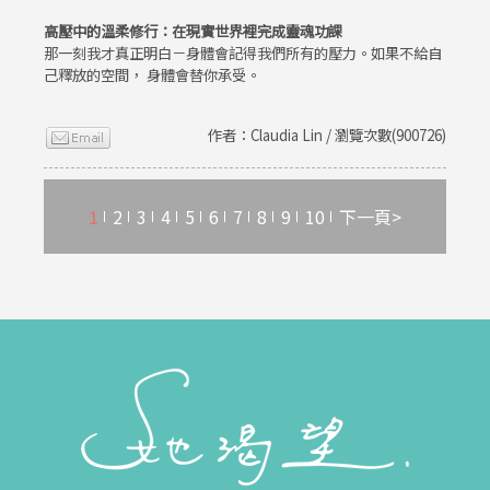
高壓中的溫柔修行：在現實世界裡完成靈魂功課
那一刻我才真正明白－身體會記得我們所有的壓力。如果不給自
己釋放的空間， 身體會替你承受。
作者：Claudia Lin / 瀏覽次數(900726)
1
2
3
4
5
6
7
8
9
10
下一頁>