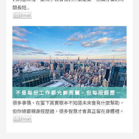
間長短...
不是每份工作都光鮮亮麗，但每段經歷都
在偷偷改變你
很多事情，在當下其實根本不知道未來會有什麼幫助，
但你總要親身經歷過，很多智慧才會真正留在身體裡。