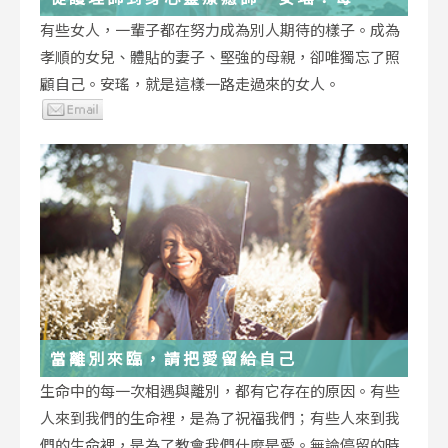
低谷，都能成為重生的起點
有些女人，一輩子都在努力成為別人期待的樣子。成為
孝順的女兒、體貼的妻子、堅強的母親，卻唯獨忘了照
顧自己。安瑤，就是這樣一路走過來的女人。
當離別來臨，請把愛留給自己
生命中的每一次相遇與離別，都有它存在的原因。有些
人來到我們的生命裡，是為了祝福我們；有些人來到我
們的生命裡，是為了教會我們什麼是愛。無論停留的時