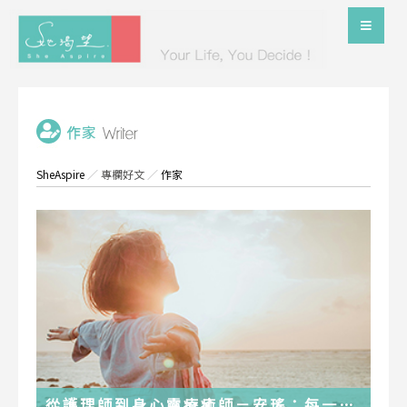
SheAspire
／
專欄好文
／
作家
從護理師到身心靈療癒師－安瑤：每一段