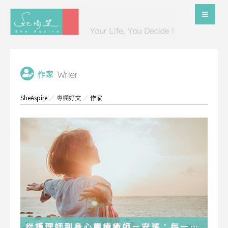
SheAspire
／
專欄好文
／
作家
從護理師到身心靈療癒師－安瑤：每一段