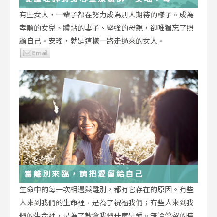
低谷，都能成為重生的起點
有些女人，一輩子都在努力成為別人期待的樣子。成為
孝順的女兒、體貼的妻子、堅強的母親，卻唯獨忘了照
顧自己。安瑤，就是這樣一路走過來的女人。
當離別來臨，請把愛留給自己
生命中的每一次相遇與離別，都有它存在的原因。有些
人來到我們的生命裡，是為了祝福我們；有些人來到我
們的生命裡，是為了教會我們什麼是愛。無論停留的時