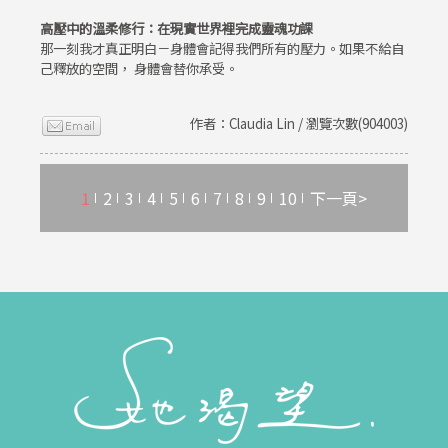
高壓中的溫柔修行：在現實世界裡完成靈魂功課
那一刻我才真正明白－身體會記得我們所有的壓力。如果不給自
己釋放的空間， 身體會替你承受。
作者：Claudia Lin / 瀏覽次數(904003)
1
2
3
4
5
6
7
8
9
10
下一頁>