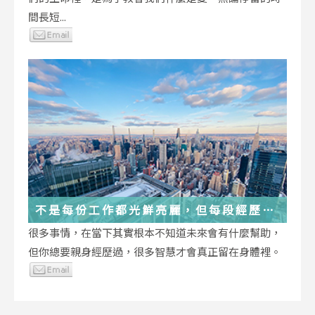
間長短...
不是每份工作都光鮮亮麗，但每段經歷都
在偷偷改變你
很多事情，在當下其實根本不知道未來會有什麼幫助，
但你總要親身經歷過，很多智慧才會真正留在身體裡。