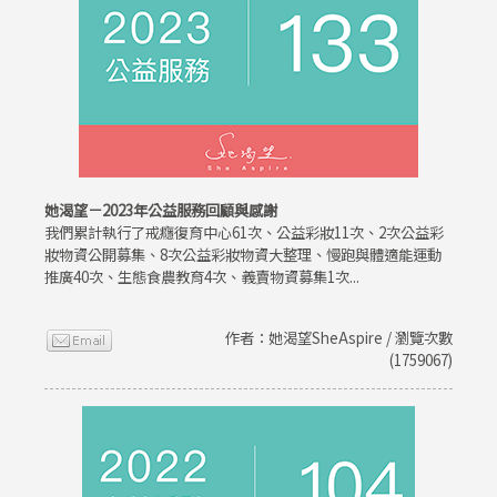
她渴望－2023年公益服務回顧與感謝
我們累計執行了戒癮復育中心61次、公益彩妝11次、2次公益彩
妝物資公開募集、8次公益彩妝物資大整理、慢跑與體適能運動
推廣40次、生態食農教育4次、義賣物資募集1次...
作者：她渴望SheAspire / 瀏覽次數
(1759067)