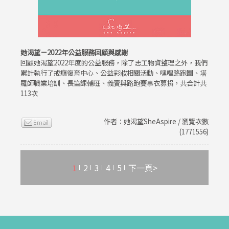
她渴望－2022年公益服務回顧與感謝
回顧她渴望2022年度的公益服務，除了志工物資整理之外，我們
累計執行了戒癮復育中心、公益彩妝相關活動、嘿嘿路跑團、塔
羅師職業培訓、長笛課輔班、義賣與路跑賽事衣募捐，共合計共
113次
作者：她渴望SheAspire / 瀏覽次數
(1771556)
1
2
3
4
5
下一頁>