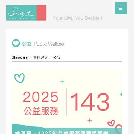
SheAspire
／
專欄好文
／
公益
她渴望－2025年公益服務回顧與感謝