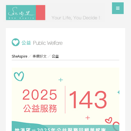
SheAspire
／
專欄好文
／
公益
她渴望－2025年公益服務回顧與感謝