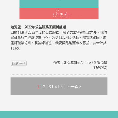
她渴望－2022年公益服務回顧與感謝
回顧她渴望2022年度的公益服務，除了志工物資整理之外，我們
累計執行了戒癮復育中心、公益彩妝相關活動、嘿嘿路跑團、塔
羅師職業培訓、長笛課輔班、義賣與路跑賽事衣募捐，共合計共
113次
作者：她渴望SheAspire / 瀏覽次數
(1769262)
1
2
3
4
5
下一頁>