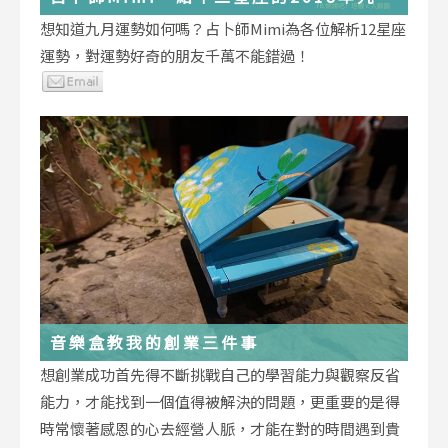
運勢小叮嚀
想知道九月運勢如何嗎？占卜師Mimi為各位解析12星座
運勢，對運勢好奇的朋友千萬不能錯過！
音樂盒教我的創業三件事
想創業成功首先得不斷挑戰自己的學習能力與觀察反省
能力，才能找到一個值得被解決的問題，更重要的是得
時常懷著感恩的心去經營人脈，才能在對的時間遇到貴