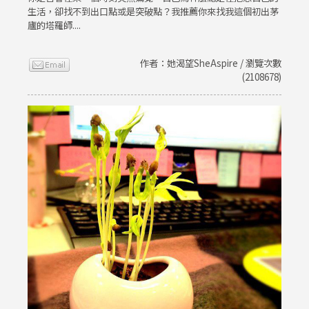
生活，卻找不到出口點或是突破點？我推薦你來找我這個初出茅
廬的塔羅師....
作者：她渴望SheAspire / 瀏覽次數
(2108678)