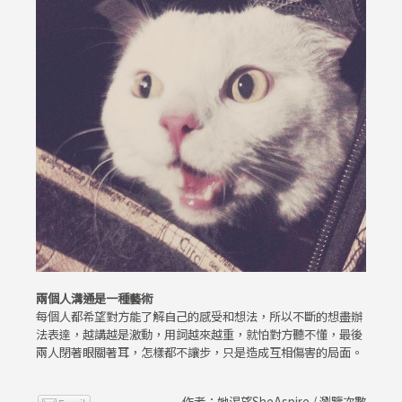
兩個人溝通是一種藝術
每個人都希望對方能了解自己的感受和想法，所以不斷的想盡辦
法表達，越講越是激動，用詞越來越重，就怕對方聽不懂，最後
兩人閉著眼關著耳，怎樣都不讓步，只是造成互相傷害的局面。
作者：她渴望SheAspire / 瀏覽次數