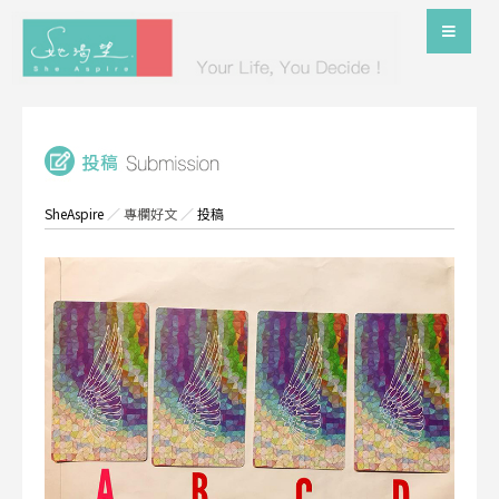
SheAspire
／
專欄好文
／
投稿