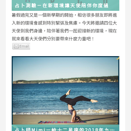
占卜測驗－在新環境讓天使陪伴你度過
暑假過完又是一個新學期的開始，相信很多朋友即將進
入新的環境會感到特別緊張及焦慮。今天將邀請四位大
天使到我們身邊，陪伴著我們一起迎接新的環境，現在
就來看看大天使們分別要帶來什麼力量吧！
占卜師Mimi－給十二星座的2018年九月