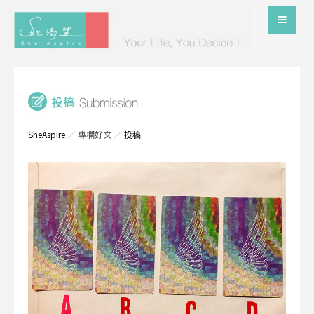
SheAspire
／
專欄好文
／
投稿