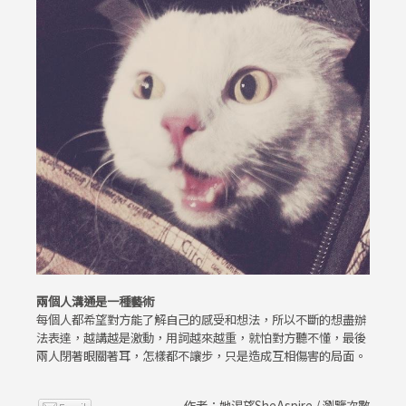
兩個人溝通是一種藝術
每個人都希望對方能了解自己的感受和想法，所以不斷的想盡辦
法表達，越講越是激動，用詞越來越重，就怕對方聽不懂，最後
兩人閉著眼關著耳，怎樣都不讓步，只是造成互相傷害的局面。
作者：她渴望SheAspire / 瀏覽次數