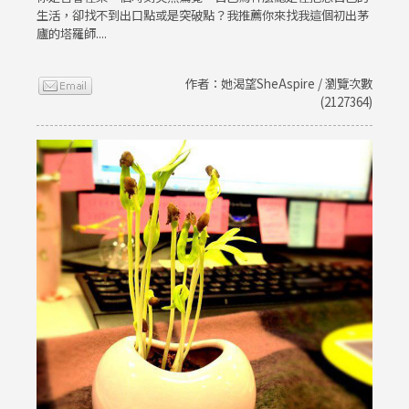
生活，卻找不到出口點或是突破點？我推薦你來找我這個初出茅
廬的塔羅師....
作者：她渴望SheAspire / 瀏覽次數
(2127364)