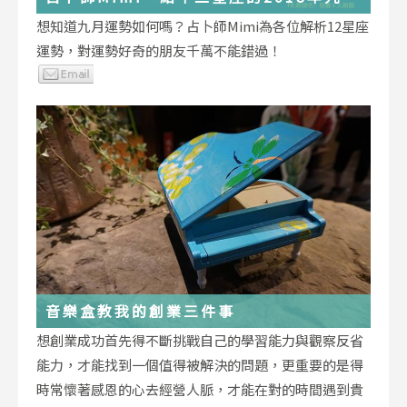
運勢小叮嚀
想知道九月運勢如何嗎？占卜師Mimi為各位解析12星座
運勢，對運勢好奇的朋友千萬不能錯過！
音樂盒教我的創業三件事
想創業成功首先得不斷挑戰自己的學習能力與觀察反省
能力，才能找到一個值得被解決的問題，更重要的是得
時常懷著感恩的心去經營人脈，才能在對的時間遇到貴