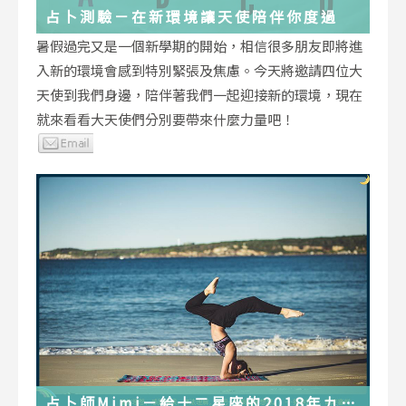
占卜測驗－在新環境讓天使陪伴你度過
暑假過完又是一個新學期的開始，相信很多朋友即將進
入新的環境會感到特別緊張及焦慮。今天將邀請四位大
天使到我們身邊，陪伴著我們一起迎接新的環境，現在
就來看看大天使們分別要帶來什麼力量吧！
占卜師Mimi－給十二星座的2018年九月