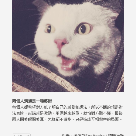
兩個人溝通是一種藝術
每個人都希望對方能了解自己的感受和想法，所以不斷的想盡辦
法表達，越講越是激動，用詞越來越重，就怕對方聽不懂，最後
兩人閉著眼關著耳，怎樣都不讓步，只是造成互相傷害的局面。
作者：她渴望SheAspire / 瀏覽次數