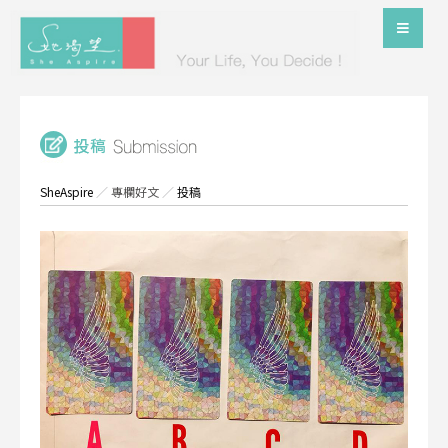
SheAspire
／
專欄好文
／
投稿