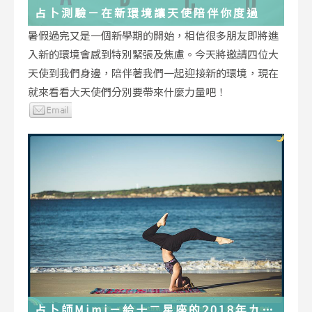
占卜測驗－在新環境讓天使陪伴你度過
暑假過完又是一個新學期的開始，相信很多朋友即將進
入新的環境會感到特別緊張及焦慮。今天將邀請四位大
天使到我們身邊，陪伴著我們一起迎接新的環境，現在
就來看看大天使們分別要帶來什麼力量吧！
占卜師Mimi－給十二星座的2018年九月