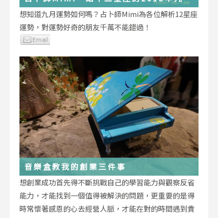
運勢小叮嚀
想知道九月運勢如何嗎？占卜師Mimi為各位解析12星座
運勢，對運勢好奇的朋友千萬不能錯過！
音樂盒教我的創業三件事
想創業成功首先得不斷挑戰自己的學習能力與觀察反省
能力，才能找到一個值得被解決的問題，更重要的是得
時常懷著感恩的心去經營人脈，才能在對的時間遇到貴