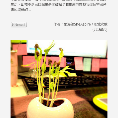
生活，卻找不到出口點或是突破點？我推薦你來找我這個初出茅
廬的塔羅師....
作者：她渴望SheAspire / 瀏覽次數
(2116870)