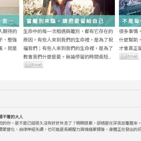
－安
當離別來臨，請把愛留給自己
不是每
為重生
段經歷
人期待的
生命中的每一次相遇與離別，都有它存在的
很多事情
子、堅強
原因。有些人來到我們的生命裡，是為了祝
什麼幫助
瑤，就是
福我們；有些人來到我們的生命裡，是為了
才會真正
教會我們什麼是愛。無論停留的時間長短...
睡不著的大人
近的你，是不是已經很久沒有好好休息了？明明很累，卻總是在深夜反覆醒來
爾蒙變化、自律神經失調，也可能是長期壓力與情緒累積後，身體正在發出的