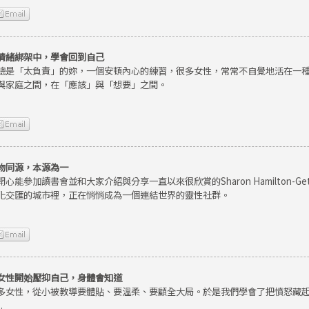
情緒綁架中，學會回到自己
總是「太負責」的妳，一個安頓內心的練習，很多女性，常常不自覺地活在一
與家庭之間，在「應該」與「想要」之間。
物同源，本源為一
開心能參加讀書會並和大家介紹與分享一直以來很欣賞的Sharon Hamilton-
化交匯的城市裡，正在悄悄成為一個連結世界的靈性社群。
女性開始壓抑自己，身體會知道
多女性，從小被教導要體貼、要溫柔、要顧全大局。於是我們學會了把憤怒藏
.