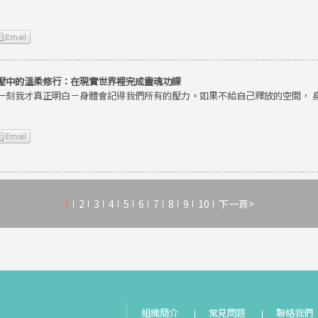
壓中的溫柔修行：在現實世界裡完成靈魂功課
一刻我才真正明白－身體會記得我們所有的壓力。如果不給自己釋放的空間， 
1
2
3
4
5
6
7
8
9
10
下一頁>
組織簡介
常見問題
聯絡我們