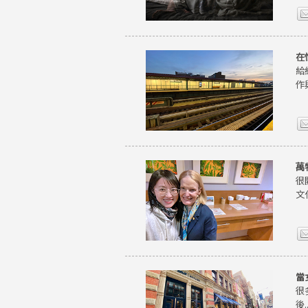
在
給
作
萬
很
文
當
很
後..