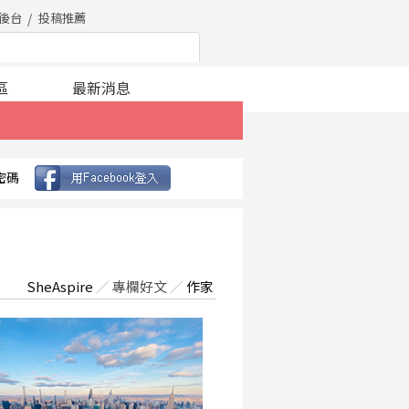
後台
投稿推薦
區
最新消息
密碼
SheAspire
／
專欄好文
／
作家