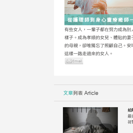
從護理師到身心靈療癒師
瑤：每一段低谷，都能成
有些女人，一輩子都在努力成為別
的起點
樣子。成為孝順的女兒、體貼的妻
的母親，卻唯獨忘了照顧自己。安
這樣一路走過來的女人。
給
最
荷