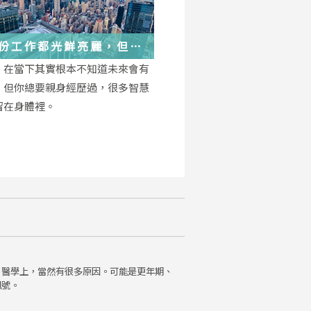
份工作都光鮮亮麗，但每
都在偷偷改變你
，在當下其實根本不知道未來會有
，但你總要親身經歷過，很多智慧
留在身體裡。
。醫學上，當然有很多原因。可能是更年期、
訊號。