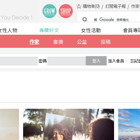
購物車(
0
)
訂閱電子報
作家
女性人物
專欄好文
女性活動
會員專
作家
書摘
公益
投稿
密碼
登入
加入會員
／
忘記