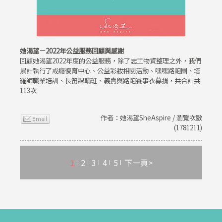
她渴望－2022年公益服務回顧與感謝
回顧她渴望2022年度的公益服務，除了志工物資整理之外，我們
累計執行了戒癮復育中心、公益彩妝相關活動、嘿嘿路跑團、塔
羅師職業培訓、長笛課輔班、義賣與路跑賽事衣募捐，共合計共
113次
作者：她渴望SheAspire / 瀏覽次數
(1781211)
1
2
3
4
5
下一頁>