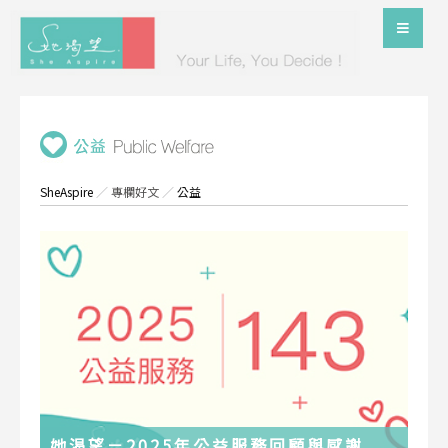
SheAspire
／
專欄好文
／
公益
她渴望－2025年公益服務回顧與感謝