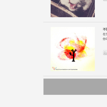
不
在
你