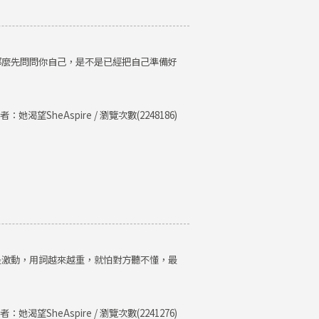
那麼先問問你自己，是不是已經把自己準備好
者：她渴望SheAspire / 瀏覽次數(2248186)
是激動，用詞越來越重，就怕對方聽不懂，最
者：她渴望SheAspire / 瀏覽次數(2241276)