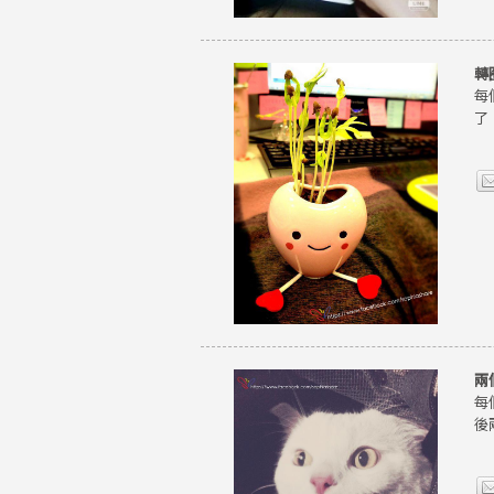
轉
每
了
兩
每
後