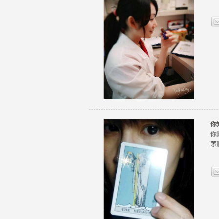
你
你
茅廬