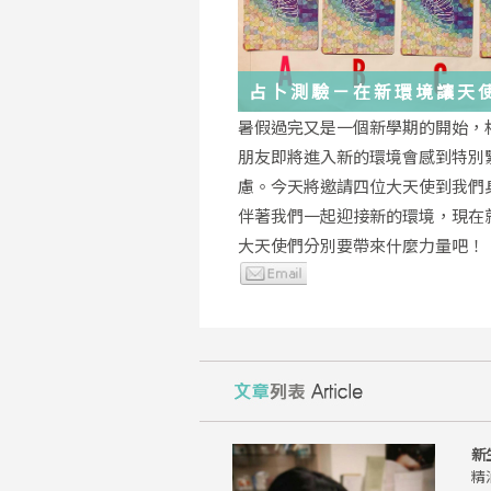
占卜測驗－在新環境讓天
你度過
暑假過完又是一個新學期的開始，
朋友即將進入新的環境會感到特別
慮。今天將邀請四位大天使到我們
伴著我們一起迎接新的環境，現在
大天使們分別要帶來什麼力量吧！
新
精