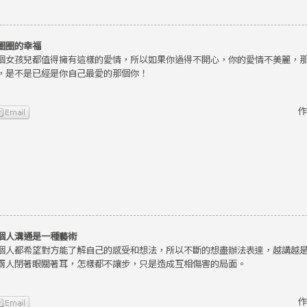
圈圈的幸福
個女孩兒都值得擁有這樣的愛情，所以如果你過得不開心，你的愛情不美麗，
，是不是已經是你自己最愛的那個你！
作
個人溝通是一種藝術
個人都希望對方能了解自己的感受和想法，所以不斷的想盡辦法表達，越講越
兩人閉著眼關著耳，怎樣都不讓步，只是造成互相傷害的局面。
作