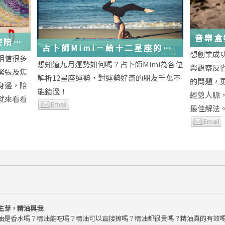
音樂盒
使陪伴
占卜師Mimi－給十二星座的
想創業成
相信很多
2018年九月運勢小叮嚀
想知道九月運勢如何嗎？占卜師Mimi為各位
與觀察反
緊張及焦
解析12星座運勢，對運勢好奇的朋友千萬不
的問題，
身邊，陪
能錯過！
經營人脈
就來看看
最佳解法
生芽，精油與我
油是香水嗎？精油能吃嗎？精油可以直接擦嗎？精油都很貴嗎？精油真的有效