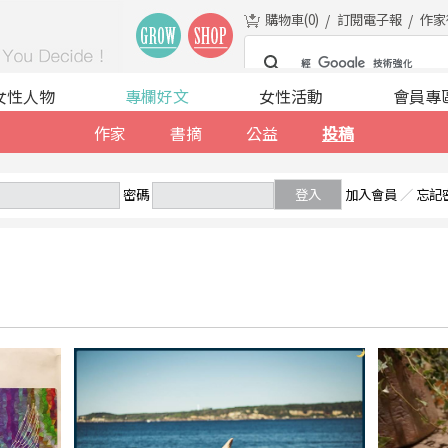
購物車(
0
)
訂閱電子報
作家
女性人物
專欄好文
女性活動
會員專
作家
書摘
公益
投稿
密碼
登入
加入會員
／
忘記