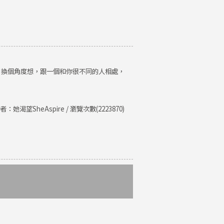
。換個角度想，跟一個和你很不同的人相處，
者：她渴望SheAspire / 瀏覽次數(2223870)