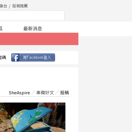
後台
投稿推薦
區
最新消息
密碼
SheAspire
／
專欄好文
／
投稿