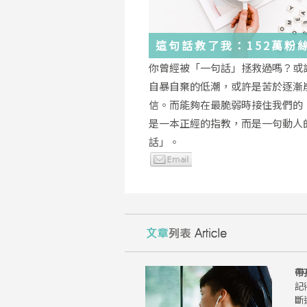
這句話救了我：152萬粉
證，韓國最受歡迎的
你曾經被「一句話」拯救過嗎？或
YouTuber「國民姐姐」
自暴自棄的低潮，或許是苦於逐漸
為跌落情緒深淵的你雪中
信。而能夠在最脆弱時接住我們的
是一本正經的指教，而是一句動人
話」。
帶
記
斷