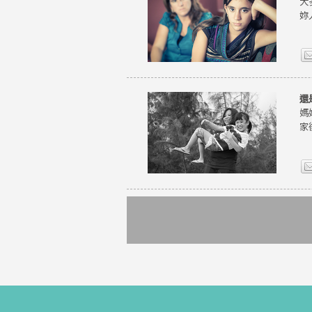
大
妳
還
媽
家