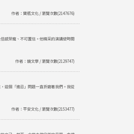
作者：寶瓶文化 / 瀏覽次數(2147676)
是倍感榮寵、不可置信。他精采的演講使時間
作者：鏡文學 / 瀏覽次數(2129747)
來，這個「進忌」問題一直折磨著我們。我從
作者：平安文化 / 瀏覽次數(2153477)