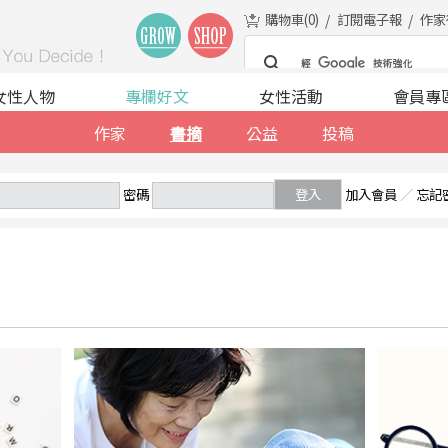
購物車(
0
)
訂閱電子報
作家
女性人物
專欄好文
女性活動
會員專
作家
書摘
公益
投稿
密碼
登入
加入會員
／
忘記