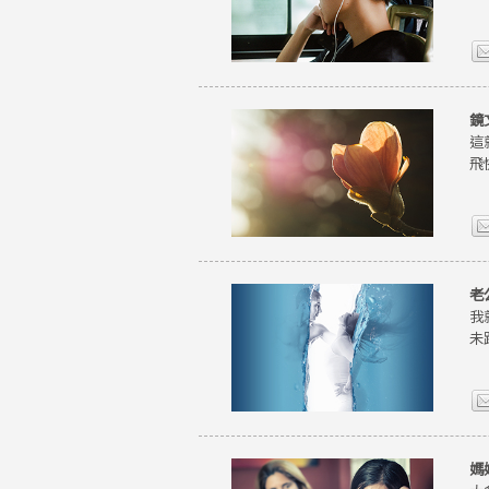
鏡
這
飛
老
我
未
媽