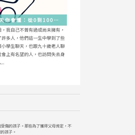
天你會懂：從0到100
學會的人生大事，都在這
驗，我自己不曾有過或尚未擁有，
的小事裡了
了許多人，他們這一生中學到了些
跟小學生聊天，也跟九十歲老人聊
社會上有名望的人，也訪問失去身
..
魂受傷的孩子。那些為了獲得父母肯定，不
保的孩子。