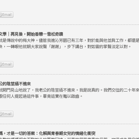
文學｜再見後，開始香戀－雪松奇蹟
就是傳說中的梅大神。儘管我進沁芳園已有三年，對於能與他並肩工作，都還
快，一轉眼他就朝大家說聲「謝謝」，步下講台，對如雷的掌聲淡定以對。
公的陰莖插不進來
就開門見山地說了，我老公的陰莖插不進來。我是說真的。我們交往的二十年
跟任何人提起過這件事，畢竟這實在難以啟齒。
媽，才是一切的答案：化解與青春期女兒的情緒化衝突