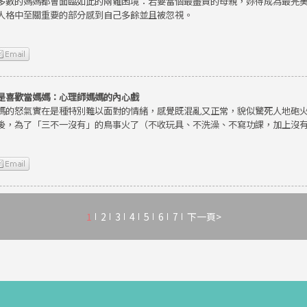
多數的媽媽都會面臨如此的兩難困境：若要當個最盡責的母親，妳得成為最完
人格中至關重要的部分感到自己多餘並且被忽視。
是喜歡當媽媽：心理師媽媽的內心戲
媽的怒氣實在是種特別難以面對的情緒，感覺既混亂又正常，貌似驚死人地砲
後，為了「三不一沒有」的鳥事火了（不收玩具、不洗澡、不寫功課，加上沒
1
2
3
4
5
6
7
下一頁>