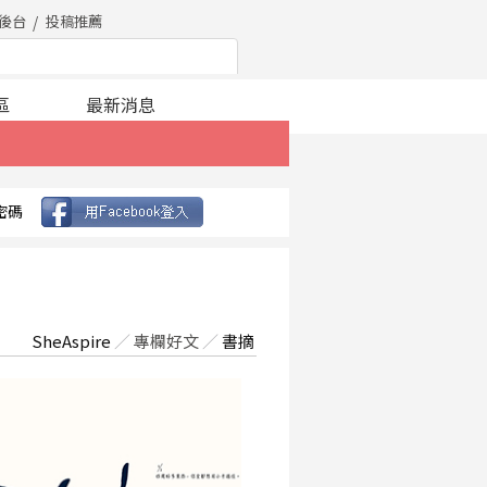
後台
投稿推薦
區
最新消息
密碼
SheAspire
／
專欄好文
／
書摘