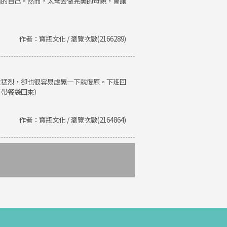
美的自己。然而，太常去做完美的母親，會讓
作者：寶瓶文化 / 瀏覽次數(2166289)
火猛烈，卻也很容易虛晃一下就復原。下班回
有帶餐袋回來）
作者：寶瓶文化 / 瀏覽次數(2164864)