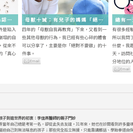
絲認
母獸十誡：有兒子的媽媽「絕對
總有一
不要做」的十件事
歲，該
許是陷入
四年的「母獸自我再教育」下來，又看到一
有很多經
金美敬
些生活
崩塌的自
些其他母獸的行為，我已經有些心碎的體會
所以我問
送炭！
，從來不
可以分享了，主要是你「絕對不要做」的十
什麼。我
的「真心
件事。
天，訪問
分地位的人.
孩子到這世界的初衷：李佳燕醫師的親子門診
得當年自己總是考第一名，卻從此失去友誼。31年來，她也在診間看到許多靈
逼迫自己到無法喘息的孩子；那些完全孤立無援，只能靠講髒話、學跆拳道自