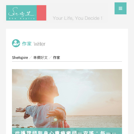
SheAspire
／
專欄好文
／
作家
從護理師到身心靈療癒師－安瑤：每一段