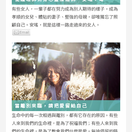
低谷，都能成為重生的起點
有些女人，一輩子都在努力成為別人期待的樣子。成為
孝順的女兒、體貼的妻子、堅強的母親，卻唯獨忘了照
顧自己。安瑤，就是這樣一路走過來的女人。
當離別來臨，請把愛留給自己
生命中的每一次相遇與離別，都有它存在的原因。有些
人來到我們的生命裡，是為了祝福我們；有些人來到我
們的生命裡，是為了教會我們什麼是愛。無論停留的時