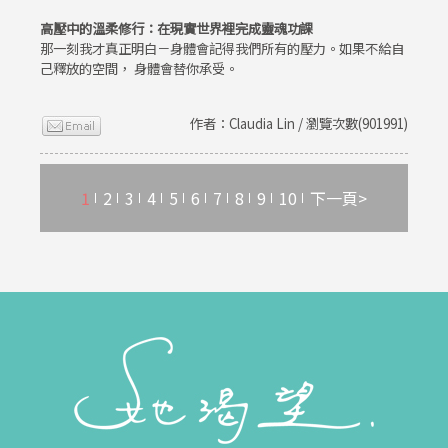
高壓中的溫柔修行：在現實世界裡完成靈魂功課
那一刻我才真正明白－身體會記得我們所有的壓力。如果不給自
己釋放的空間， 身體會替你承受。
作者：Claudia Lin / 瀏覽次數(901991)
1
2
3
4
5
6
7
8
9
10
下一頁>