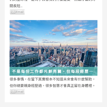
間長短...
不是每份工作都光鮮亮麗，但每段經歷都
在偷偷改變你
很多事情，在當下其實根本不知道未來會有什麼幫助，
但你總要親身經歷過，很多智慧才會真正留在身體裡。