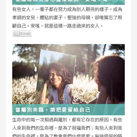
低谷，都能成為重生的起點
有些女人，一輩子都在努力成為別人期待的樣子。成為
孝順的女兒、體貼的妻子、堅強的母親，卻唯獨忘了照
顧自己。安瑤，就是這樣一路走過來的女人。
當離別來臨，請把愛留給自己
生命中的每一次相遇與離別，都有它存在的原因。有些
人來到我們的生命裡，是為了祝福我們；有些人來到我
們的生命裡，是為了教會我們什麼是愛。無論停留的時