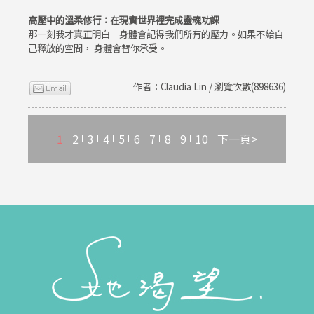
高壓中的溫柔修行：在現實世界裡完成靈魂功課
那一刻我才真正明白－身體會記得我們所有的壓力。如果不給自
己釋放的空間， 身體會替你承受。
作者：Claudia Lin / 瀏覽次數(898636)
1
2
3
4
5
6
7
8
9
10
下一頁>