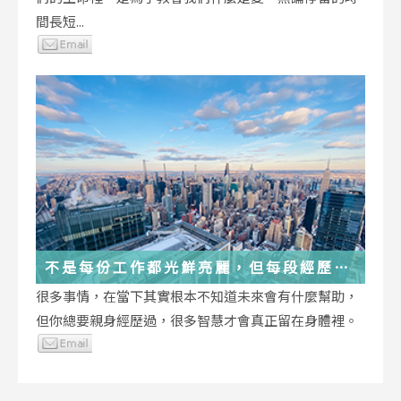
間長短...
不是每份工作都光鮮亮麗，但每段經歷都
在偷偷改變你
很多事情，在當下其實根本不知道未來會有什麼幫助，
但你總要親身經歷過，很多智慧才會真正留在身體裡。