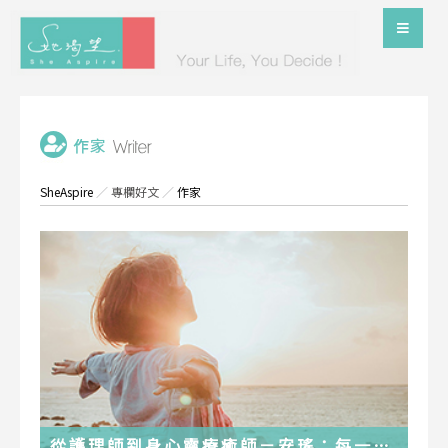
SheAspire
／
專欄好文
／
作家
從護理師到身心靈療癒師－安瑤：每一段