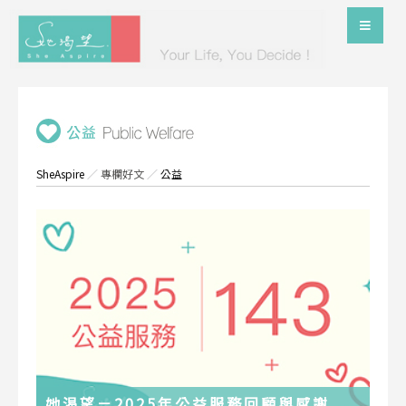
SheAspire
／
專欄好文
／
公益
她渴望－2025年公益服務回顧與感謝