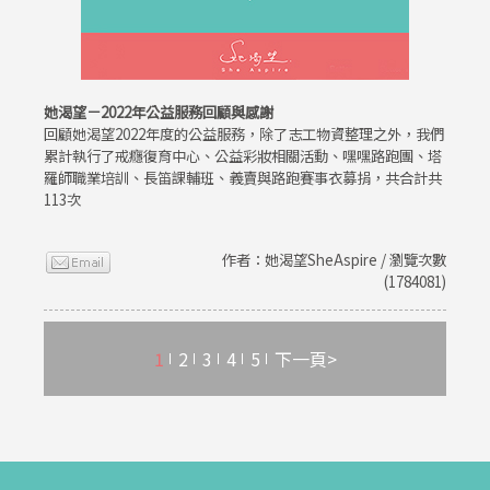
她渴望－2022年公益服務回顧與感謝
回顧她渴望2022年度的公益服務，除了志工物資整理之外，我們
累計執行了戒癮復育中心、公益彩妝相關活動、嘿嘿路跑團、塔
羅師職業培訓、長笛課輔班、義賣與路跑賽事衣募捐，共合計共
113次
作者：她渴望SheAspire / 瀏覽次數
(1784081)
1
2
3
4
5
下一頁>