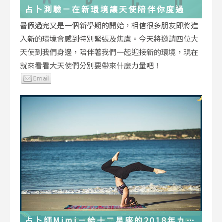
占卜測驗－在新環境讓天使陪伴你度過
暑假過完又是一個新學期的開始，相信很多朋友即將進
入新的環境會感到特別緊張及焦慮。今天將邀請四位大
天使到我們身邊，陪伴著我們一起迎接新的環境，現在
就來看看大天使們分別要帶來什麼力量吧！
占卜師Mimi－給十二星座的2018年九月