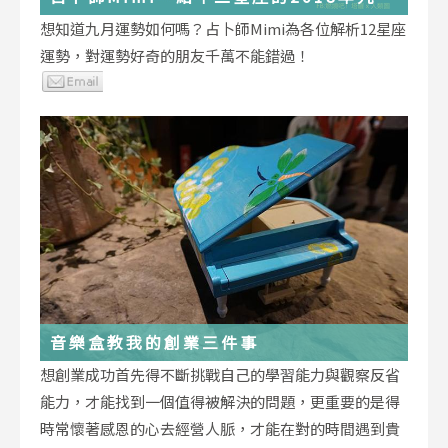
運勢小叮嚀
想知道九月運勢如何嗎？占卜師Mimi為各位解析12星座
運勢，對運勢好奇的朋友千萬不能錯過！
音樂盒教我的創業三件事
想創業成功首先得不斷挑戰自己的學習能力與觀察反省
能力，才能找到一個值得被解決的問題，更重要的是得
時常懷著感恩的心去經營人脈，才能在對的時間遇到貴