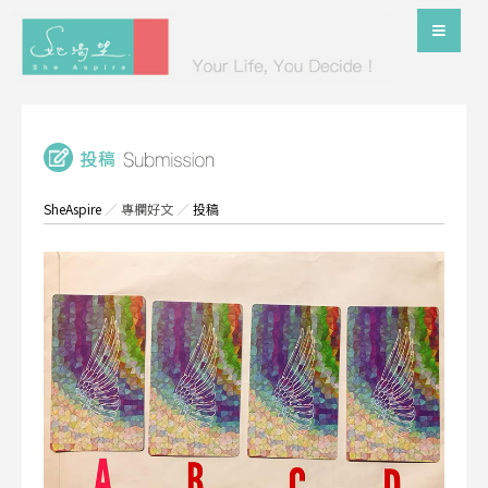
SheAspire
／
專欄好文
／
投稿