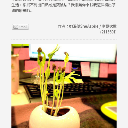
生活，卻找不到出口點或是突破點？我推薦你來找我這個初出茅
廬的塔羅師....
作者：她渴望SheAspire / 瀏覽次數
(2115691)