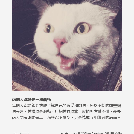
兩個人溝通是一種藝術
每個人都希望對方能了解自己的感受和想法，所以不斷的想盡辦
法表達，越講越是激動，用詞越來越重，就怕對方聽不懂，最後
兩人閉著眼關著耳，怎樣都不讓步，只是造成互相傷害的局面。
作者：她渴望SheAspire / 瀏覽次數