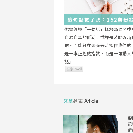
這句話救了我：152萬粉
證，韓國最受歡迎的
你曾經被「一句話」拯救過嗎？或
YouTuber「國民姐姐」
自暴自棄的低潮，或許是苦於逐漸
為跌落情緒深淵的你雪中
信。而能夠在最脆弱時接住我們的
是一本正經的指教，而是一句動人
話」。
帶
記
斷