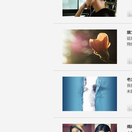
鏡
這
飛
老
我
未
媽