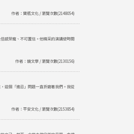
作者：寶瓶文化 / 瀏覽次數(2148054)
是倍感榮寵、不可置信。他精采的演講使時間
作者：鏡文學 / 瀏覽次數(2130156)
來，這個「進忌」問題一直折磨著我們。我從
作者：平安文化 / 瀏覽次數(2153854)