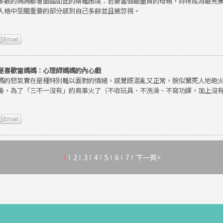
多數的媽媽都會面臨如此的兩難困境：若要當個最盡責的母親，妳得成為最完
人格中至關重要的部分感到自己多餘並且被忽視。
是喜歡當媽媽：心理師媽媽的內心戲
媽的怒氣實在是種特別難以面對的情緒，感覺既混亂又正常，貌似驚死人地砲
後，為了「三不一沒有」的鳥事火了（不收玩具、不洗澡、不寫功課，加上沒
1
2
3
4
5
6
7
下一頁>