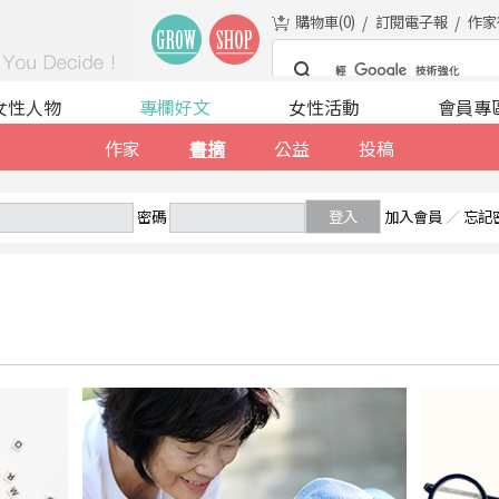
購物車(
0
)
訂閱電子報
作家
女性人物
專欄好文
女性活動
會員專
作家
書摘
公益
投稿
密碼
登入
加入會員
／
忘記