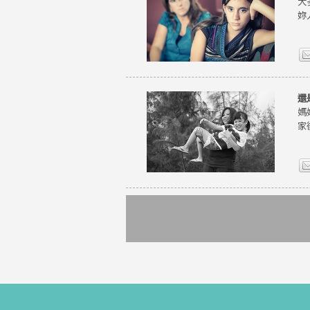
大
妳
還
媽
家