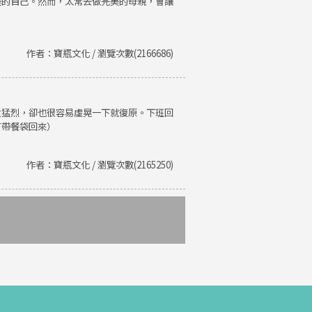
美的自己。然而，太常去做完美的母親，會讓
作者：寶瓶文化 / 瀏覽次數(2166686)
火猛烈，卻也很容易虛晃一下就復原。下班回
有帶餐袋回來）
作者：寶瓶文化 / 瀏覽次數(2165250)