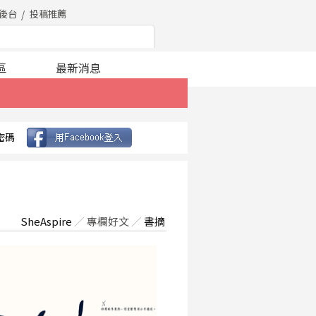
後台
投稿推薦
區
最新消息
密碼
SheAspire
／
專欄好文
／
書摘