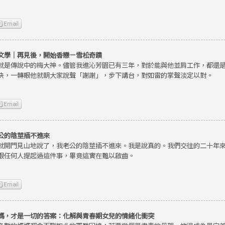
文學｜再見後，開始香戀－雪松奇蹟
就是傳說中的梅大神。儘管我進沁芳園已有三年，對於能與他並肩工作，都還
快，一轉眼他就朝大家說聲「謝謝」，步下講台，對如雷的掌聲淡定以對。
公的陰莖插不進來
就開門見山地說了，我老公的陰莖插不進來。我是說真的。我們交往的二十年
跟任何人提起過這件事，畢竟這實在難以啟齒。
媽，才是一切的答案：化解與青春期女兒的情緒化衝突