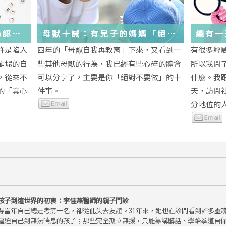
絲認
母獸十誡：有兒子的媽媽「絕對
總有一
不要做」的十件事
歲，該
許是陷入
四年的「母獸自我再教育」下來，又看到一
有很多經
金美敬
些生活
崩塌的自
些其他母獸的行為，我已經有些心碎的體會
所以我問
送炭！
，從來不
可以分享了，主要是你「絕對不要做」的十
什麼。我
的「真心
件事。
天，訪問
分地位的人.
孩子到這世界的初衷：李佳燕醫師的親子門診
得當年自己總是考第一名，卻從此失去友誼。31年來，她也在診間看到許多靈
逼迫自己到無法喘息的孩子；那些完全孤立無援，只能靠講髒話、學跆拳道自