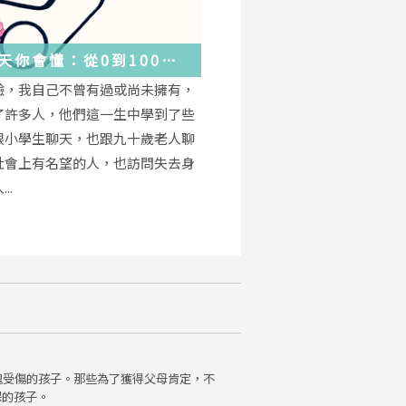
天你會懂：從0到100
學會的人生大事，都在這
驗，我自己不曾有過或尚未擁有，
的小事裡了
了許多人，他們這一生中學到了些
跟小學生聊天，也跟九十歲老人聊
社會上有名望的人，也訪問失去身
..
魂受傷的孩子。那些為了獲得父母肯定，不
保的孩子。