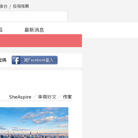
後台
投稿推薦
區
最新消息
密碼
SheAspire
／
專欄好文
／
作家