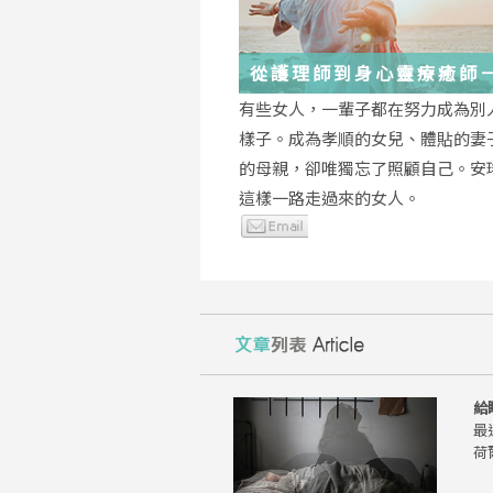
從護理師到身心靈療癒師
瑤：每一段低谷，都能成
有些女人，一輩子都在努力成為別
的起點
樣子。成為孝順的女兒、體貼的妻
的母親，卻唯獨忘了照顧自己。安
這樣一路走過來的女人。
給
最
荷