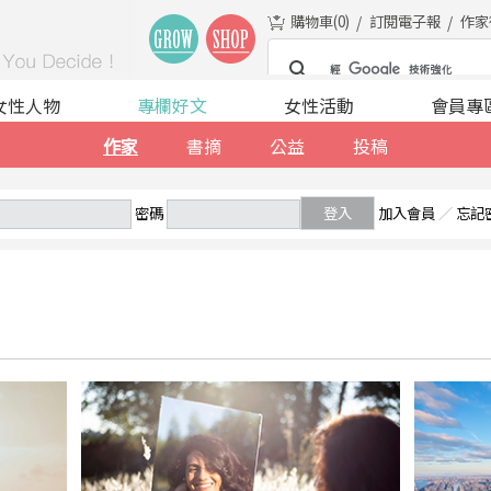
購物車(
0
)
訂閱電子報
作家
女性人物
專欄好文
女性活動
會員專
作家
書摘
公益
投稿
密碼
登入
加入會員
／
忘記