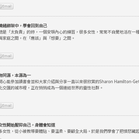
情緒綁架中，學會回到自己
總是「太負責」的妳，一個安頓內心的練習，很多女性，常常不自覺地活在一
與家庭之間，在「應該」與「想要」之間。
物同源，本源為一
開心能參加讀書會並和大家介紹與分享一直以來很欣賞的Sharon Hamilton-
化交匯的城市裡，正在悄悄成為一個連結世界的靈性社群。
女性開始壓抑自己，身體會知道
多女性，從小被教導要體貼、要溫柔、要顧全大局。於是我們學會了把憤怒藏
.