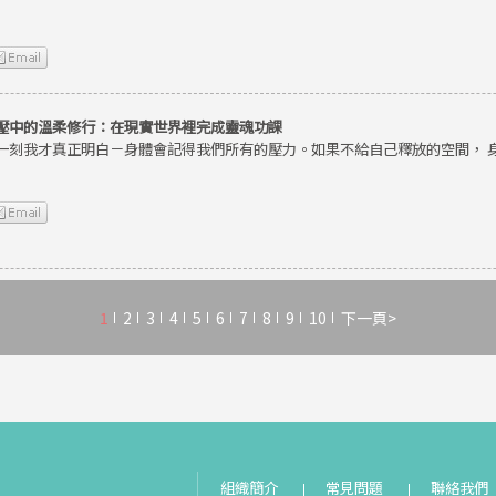
壓中的溫柔修行：在現實世界裡完成靈魂功課
一刻我才真正明白－身體會記得我們所有的壓力。如果不給自己釋放的空間， 
1
2
3
4
5
6
7
8
9
10
下一頁>
組織簡介
常見問題
聯絡我們