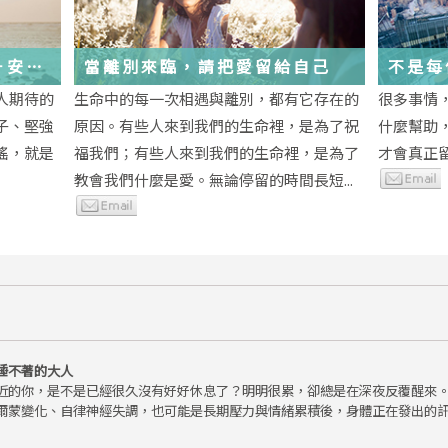
－安
當離別來臨，請把愛留給自己
不是每
為重生
段經歷
人期待的
生命中的每一次相遇與離別，都有它存在的
很多事情
子、堅強
原因。有些人來到我們的生命裡，是為了祝
什麼幫助
瑤，就是
福我們；有些人來到我們的生命裡，是為了
才會真正
教會我們什麼是愛。無論停留的時間長短...
睡不著的大人
近的你，是不是已經很久沒有好好休息了？明明很累，卻總是在深夜反覆醒來
爾蒙變化、自律神經失調，也可能是長期壓力與情緒累積後，身體正在發出的