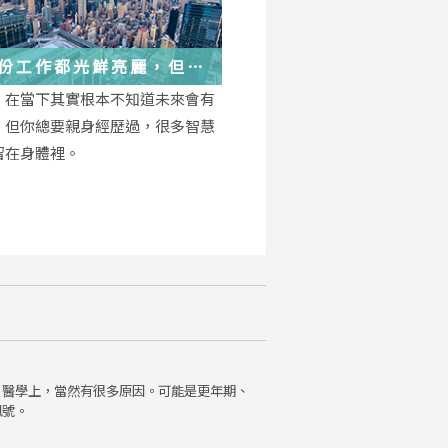
份工作都光鮮亮麗，但每
都在偷偷改變你
，在當下其實根本不知道未來會有
，但你總要親身經歷過，很多智慧
留在身體裡。
。醫學上，當然有很多原因。可能是更年期、
訊號。