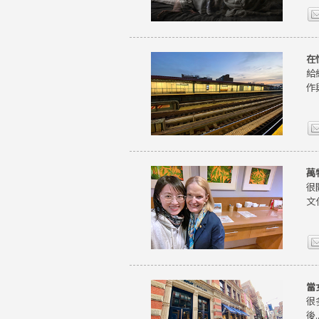
在
給
作
萬
很
文
當
很
後..