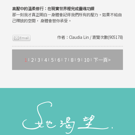
高壓中的溫柔修行：在現實世界裡完成靈魂功課
那一刻我才真正明白－身體會記得我們所有的壓力。如果不給自
己釋放的空間， 身體會替你承受。
作者：Claudia Lin / 瀏覽次數(905178)
1
2
3
4
5
6
7
8
9
10
下一頁>