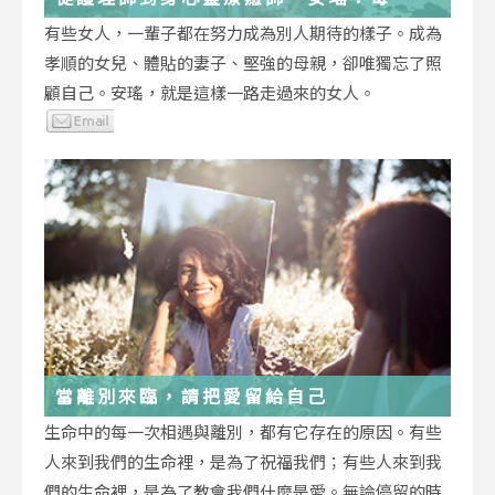
低谷，都能成為重生的起點
有些女人，一輩子都在努力成為別人期待的樣子。成為
孝順的女兒、體貼的妻子、堅強的母親，卻唯獨忘了照
顧自己。安瑤，就是這樣一路走過來的女人。
當離別來臨，請把愛留給自己
生命中的每一次相遇與離別，都有它存在的原因。有些
人來到我們的生命裡，是為了祝福我們；有些人來到我
們的生命裡，是為了教會我們什麼是愛。無論停留的時