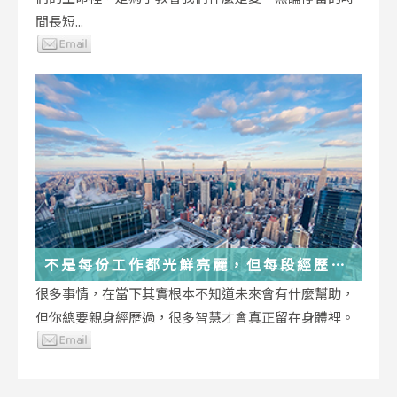
間長短...
不是每份工作都光鮮亮麗，但每段經歷都
在偷偷改變你
很多事情，在當下其實根本不知道未來會有什麼幫助，
但你總要親身經歷過，很多智慧才會真正留在身體裡。