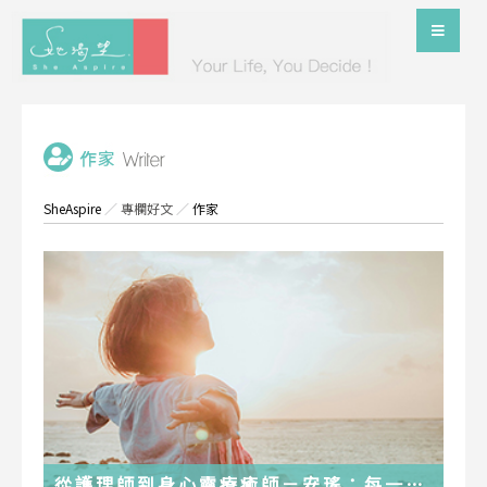
SheAspire
／
專欄好文
／
作家
從護理師到身心靈療癒師－安瑤：每一段