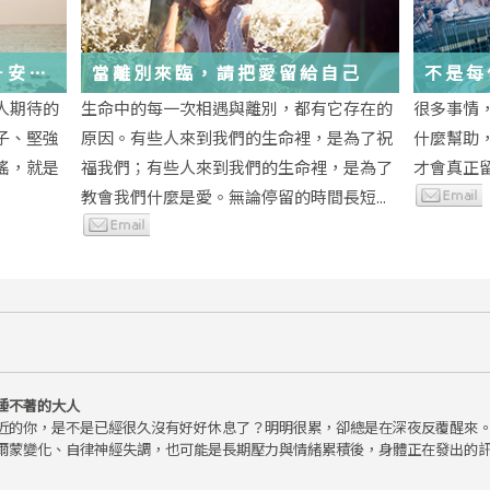
－安
當離別來臨，請把愛留給自己
不是每
為重生
段經歷
人期待的
生命中的每一次相遇與離別，都有它存在的
很多事情
子、堅強
原因。有些人來到我們的生命裡，是為了祝
什麼幫助
瑤，就是
福我們；有些人來到我們的生命裡，是為了
才會真正
教會我們什麼是愛。無論停留的時間長短...
睡不著的大人
近的你，是不是已經很久沒有好好休息了？明明很累，卻總是在深夜反覆醒來
爾蒙變化、自律神經失調，也可能是長期壓力與情緒累積後，身體正在發出的