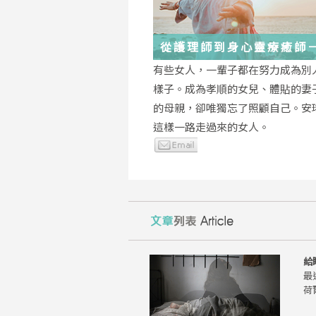
從護理師到身心靈療癒師
瑤：每一段低谷，都能成
有些女人，一輩子都在努力成為別
的起點
樣子。成為孝順的女兒、體貼的妻
的母親，卻唯獨忘了照顧自己。安
這樣一路走過來的女人。
給
最
荷