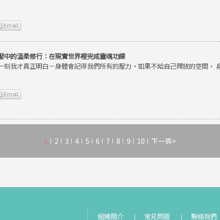
壓中的溫柔修行：在現實世界裡完成靈魂功課
一刻我才真正明白－身體會記得我們所有的壓力。如果不給自己釋放的空間， 
1
2
3
4
5
6
7
8
9
10
下一頁>
組織簡介
常見問題
聯絡我們