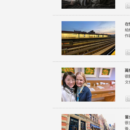
在
給
作
萬
很
文
當
很
後..