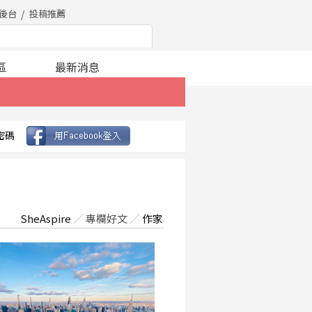
後台
投稿推薦
區
最新消息
密碼
SheAspire
／
專欄好文
／
作家