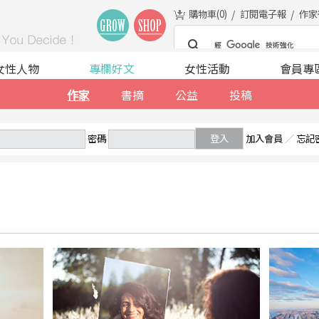
購物車(
0
)
訂閱電子報
作家
女性人物
專欄好文
女性活動
會員專
作家
書摘
公益
投稿
密碼
登入
加入會員
／
忘記