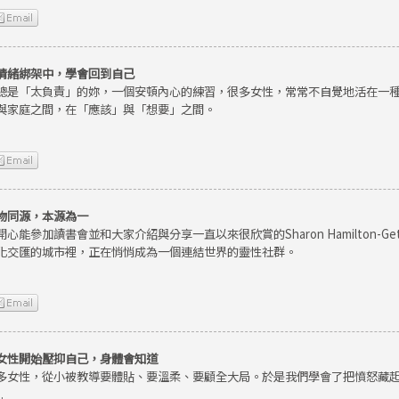
情緒綁架中，學會回到自己
總是「太負責」的妳，一個安頓內心的練習，很多女性，常常不自覺地活在一
與家庭之間，在「應該」與「想要」之間。
物同源，本源為一
開心能參加讀書會並和大家介紹與分享一直以來很欣賞的Sharon Hamilton-
化交匯的城市裡，正在悄悄成為一個連結世界的靈性社群。
女性開始壓抑自己，身體會知道
多女性，從小被教導要體貼、要溫柔、要顧全大局。於是我們學會了把憤怒藏
.