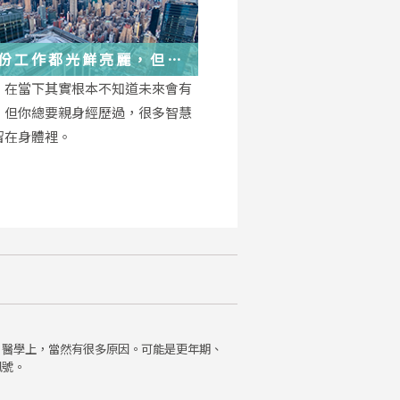
份工作都光鮮亮麗，但每
都在偷偷改變你
，在當下其實根本不知道未來會有
，但你總要親身經歷過，很多智慧
留在身體裡。
。醫學上，當然有很多原因。可能是更年期、
訊號。