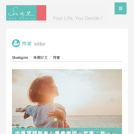
SheAspire
／
專欄好文
／
作家
從護理師到身心靈療癒師－安瑤：每一段