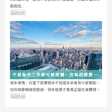
間長短...
不是每份工作都光鮮亮麗，但每段經歷都
在偷偷改變你
很多事情，在當下其實根本不知道未來會有什麼幫助，
但你總要親身經歷過，很多智慧才會真正留在身體裡。