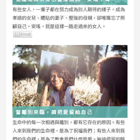
低谷，都能成為重生的起點
有些女人，一輩子都在努力成為別人期待的樣子。成為
孝順的女兒、體貼的妻子、堅強的母親，卻唯獨忘了照
顧自己。安瑤，就是這樣一路走過來的女人。
當離別來臨，請把愛留給自己
生命中的每一次相遇與離別，都有它存在的原因。有些
人來到我們的生命裡，是為了祝福我們；有些人來到我
們的生命裡，是為了教會我們什麼是愛。無論停留的時