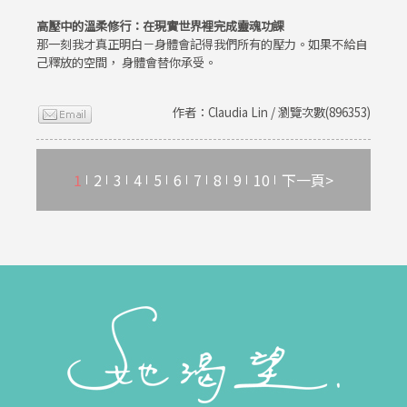
高壓中的溫柔修行：在現實世界裡完成靈魂功課
那一刻我才真正明白－身體會記得我們所有的壓力。如果不給自
己釋放的空間， 身體會替你承受。
作者：Claudia Lin / 瀏覽次數(896353)
1
2
3
4
5
6
7
8
9
10
下一頁>